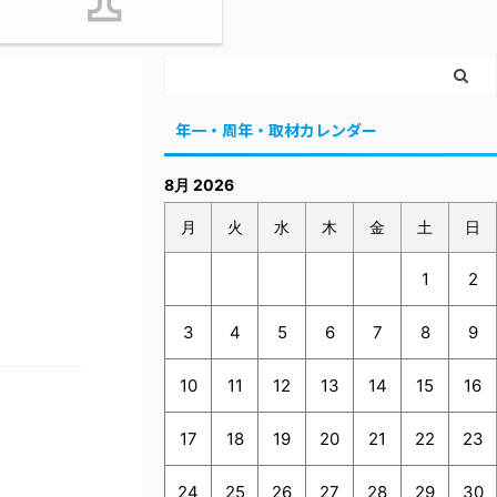
年一・周年・取材カレンダー
8月 2026
月
火
水
木
金
土
日
1
2
3
4
5
6
7
8
9
10
11
12
13
14
15
16
17
18
19
20
21
22
23
24
25
26
27
28
29
30