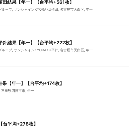
KU植田結果【年一】【台平均+561枚】
Uグループ
,
サンシャインKYORAKU植田
,
名古屋市天白区
,
年一
AKU平針結果【年一】【台平均+222枚】
Uグループ
,
サンシャインKYORAKU平針
,
名古屋市天白区
,
年一
店結果【年一】【台平均+174枚】
,
三重県四日市市
,
年一
】【台平均+278枚】