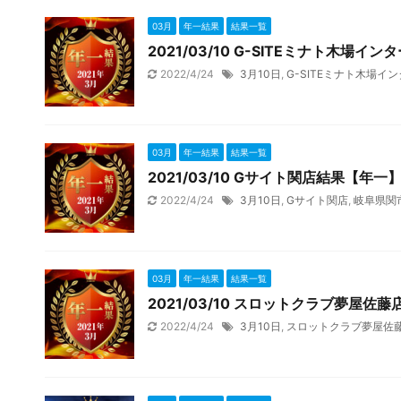
03月
年一結果
結果一覧
2021/03/10 G-SITEミナト木場
2022/4/24
3月10日
,
G-SITEミナト木場イ
03月
年一結果
結果一覧
2021/03/10 Gサイト関店結果【年一
2022/4/24
3月10日
,
Gサイト関店
,
岐阜県関
03月
年一結果
結果一覧
2021/03/10 スロットクラブ夢屋佐
2022/4/24
3月10日
,
スロットクラブ夢屋佐