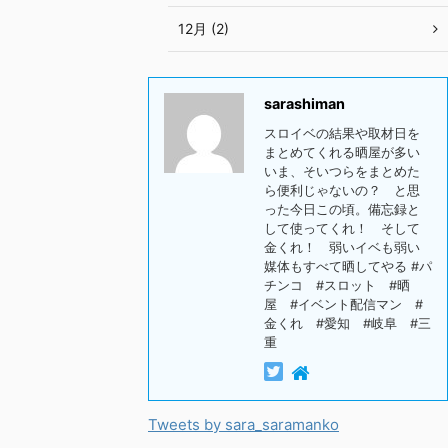
12月 (2)
sarashiman
スロイベの結果や取材日を
まとめてくれる晒屋が多い
いま、そいつらをまとめた
ら便利じゃないの？ と思
った今日この頃。備忘録と
して使ってくれ！ そして
金くれ！ 弱いイベも弱い
媒体もすべて晒してやる #パ
チンコ #スロット #晒
屋 #イベント配信マン #
金くれ #愛知 #岐阜 #三
重
Tweets by sara_saramanko