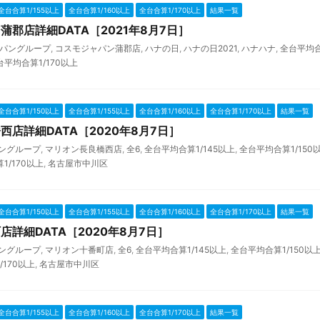
全台合算1/155以上
全台合算1/160以上
全台合算1/170以上
結果一覧
蒲郡店詳細DATA［2021年8月7日］
パングループ
,
コスモジャパン蒲郡店
,
ハナの日
,
ハナの日2021
,
ハナハナ
,
全台平均合
台平均合算1/170以上
全台合算1/150以上
全台合算1/155以上
全台合算1/160以上
全台合算1/170以上
結果一覧
西店詳細DATA［2020年8月7日］
ングループ
,
マリオン長良橋西店
,
全6
,
全台平均合算1/145以上
,
全台平均合算1/150
1/170以上
,
名古屋市中川区
全台合算1/150以上
全台合算1/155以上
全台合算1/160以上
全台合算1/170以上
結果一覧
店詳細DATA［2020年8月7日］
ングループ
,
マリオン十番町店
,
全6
,
全台平均合算1/145以上
,
全台平均合算1/150以
/170以上
,
名古屋市中川区
全台合算1/155以上
全台合算1/160以上
全台合算1/170以上
結果一覧