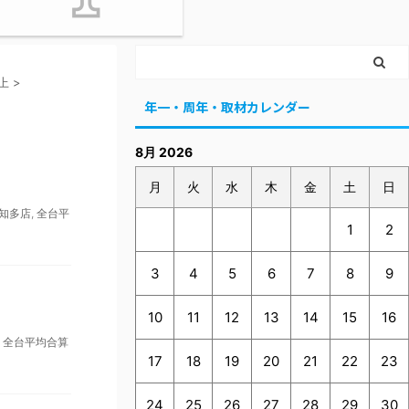
上
>
年一・周年・取材カレンダー
8月 2026
月
火
水
木
金
土
日
知多店
,
全台平
1
2
3
4
5
6
7
8
9
10
11
12
13
14
15
16
,
全台平均合算
17
18
19
20
21
22
23
24
25
26
27
28
29
30