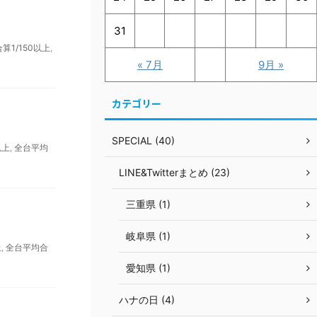
31
算1/150以上
,
« 7月
9月 »
カテゴリー
SPECIAL (40)
以上
,
全台平均
LINE&Twitterまとめ (23)
三重県 (1)
岐阜県 (1)
上
,
全台平均合
愛知県 (1)
ハナの日 (4)