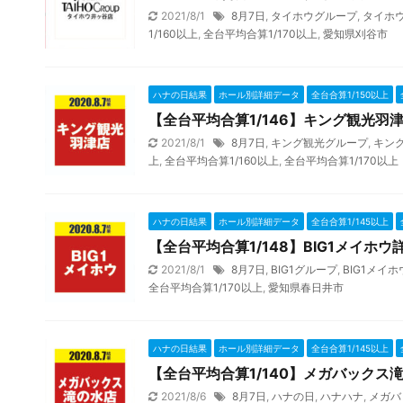
2021/8/1
8月7日
,
タイホウグループ
,
タイホ
1/160以上
,
全台平均合算1/170以上
,
愛知県刈谷市
ハナの日結果
ホール別詳細データ
全台合算1/150以上
【全台平均合算1/146】キング観光羽津
2021/8/1
8月7日
,
キング観光グループ
,
キン
上
,
全台平均合算1/160以上
,
全台平均合算1/170以上
ハナの日結果
ホール別詳細データ
全台合算1/145以上
【全台平均合算1/148】BIG1メイホウ
2021/8/1
8月7日
,
BIG1グループ
,
BIG1メイホ
全台平均合算1/170以上
,
愛知県春日井市
ハナの日結果
ホール別詳細データ
全台合算1/145以上
【全台平均合算1/140】メガバックス滝
2021/8/6
8月7日
,
ハナの日
,
ハナハナ
,
メガバ