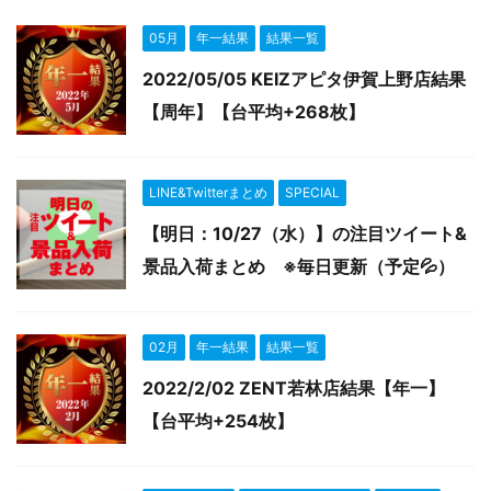
05月
年一結果
結果一覧
2022/05/05 KEIZアピタ伊賀上野店結果
【周年】【台平均+268枚】
LINE&Twitterまとめ
SPECIAL
【明日：10/27（水）】の注目ツイート&
景品入荷まとめ ※毎日更新（予定💦）
02月
年一結果
結果一覧
2022/2/02 ZENT若林店結果【年一】
【台平均+254枚】