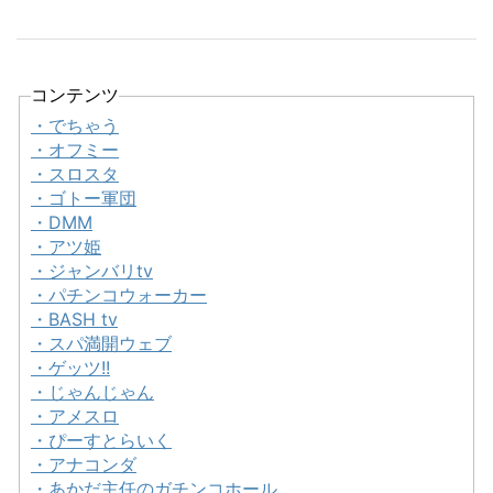
コンテンツ
・でちゃう
・オフミー
・スロスタ
・ゴトー軍団
・DMM
・アツ姫
・ジャンバリtv
・パチンコウォーカー
・BASH tv
・スパ満開ウェブ
・ゲッツ!!
・じゃんじゃん
・アメスロ
・ぴーすとらいく
・アナコンダ
・あかだ主任のガチンコホール