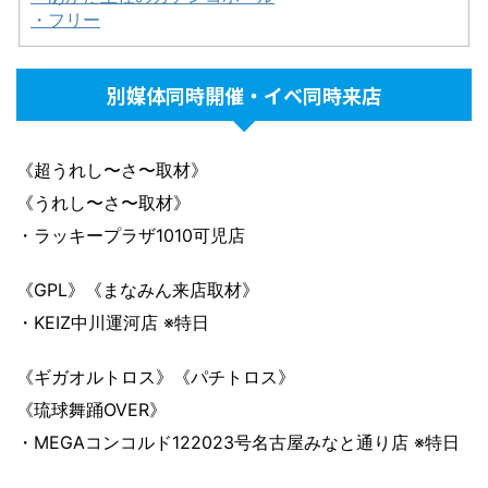
・フリー
別媒体同時開催・イベ同時来店
《超うれし〜さ〜取材》
《うれし〜さ〜取材》
・ラッキープラザ1010可児店
《GPL》《まなみん来店取材》
・KEIZ中川運河店 ※特日
《ギガオルトロス》《パチトロス》
《琉球舞踊OVER》
・MEGAコンコルド122023号名古屋みなと通り店 ※特日