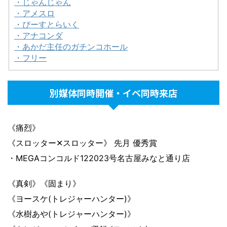
・じゃんじゃん
・アメスロ
・ぴーすとらいく
・アナコンダ
・あかだ主任のガチンコホール
・フリー
別媒体同時開催・イベ同時来店
《痛烈》
《スロッター✕スロッター》 先月 優秀賞
・MEGAコンコルド122023号名古屋みなと通り店
《真剣》《固まり》
《ヨースケ(トレジャーハンター)》
《水樹あや(トレジャーハンター)》