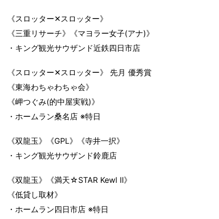
《スロッター✕スロッター》
《三重リサーチ》《マヨラー女子(アナ)》
・キング観光サウザンド近鉄四日市店
《スロッター✕スロッター》 先月 優秀賞
《東海わちゃわちゃ会》
《岬つぐみ(的中屋実戦)》
・ホームラン桑名店 ※特日
《双龍玉》《GPL》《寺井一択》
・キング観光サウザンド鈴鹿店
《双龍玉》《満天☆STAR Kewl Ⅱ》
《低貸し取材》
・ホームラン四日市店 ※特日