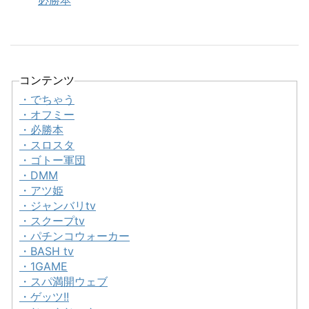
必勝本
コンテンツ
・でちゃう
・オフミー
・必勝本
・スロスタ
・ゴトー軍団
・DMM
・アツ姫
・ジャンバリtv
・スクープtv
・パチンコウォーカー
・BASH tv
・1GAME
・スパ満開ウェブ
・ゲッツ!!