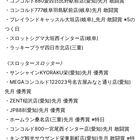
・コンコルド880愛西日比野駅前店(愛知)先月 敢闘賞
・コンコルド777岐阜羽島駅前店(岐阜)先月 敢闘賞
・プレイランドキャッスル大垣店(岐阜)_先月 敢闘賞 ※5の
つく日
・スロットシグマ大垣西インター店(岐阜)
・ラッキープラザ四日市北店(三重)
《スロッター
スロッター》
・サンシャインKYORAKU栄(愛知)先月 優秀賞
・MEGAコンコルド122023号名古屋みなと通り店(愛知)
先月 優秀賞
・ZENT稲沢店(愛知)先月 優秀賞
・JP888(愛知)先月 優秀賞
・ホームラン桑名店(三重)先月 優秀賞 ※特日
・コンコルド800一宮尾西インター店(愛知)先月 敢闘賞
・キング観光サウザンド栄東新町店(愛知)先月 敢闘賞 ※特