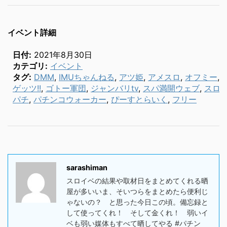
イベント詳細
日付:
2021年8月30日
カテゴリ:
イベント
タグ:
DMM
,
IMUちゃんねる
,
アツ姫
,
アメスロ
,
オフミー
,
ゲッツ!!
,
ゴトー軍団
,
ジャンバリtv
,
スパ満開ウェブ
,
スロ
パチ
,
パチンコウォーカー
,
ぴーすとらいく
,
フリー
sarashiman
スロイベの結果や取材日をまとめてくれる晒
屋が多いいま、そいつらをまとめたら便利じ
ゃないの？ と思った今日この頃。備忘録と
して使ってくれ！ そして金くれ！ 弱いイ
ベも弱い媒体もすべて晒してやる #パチン