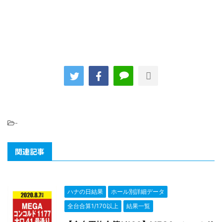
-
関連記事
ハナの日結果
ホール別詳細データ
全台合算1/170以上
結果一覧