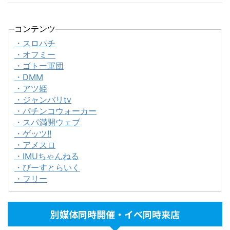
コンテンツ
・スロパチ
・オフミー
・ゴトー軍団
・DMM
・アツ姫
・ジャンバリtv
・パチンコウォーカー
・スパ満開ウェブ
・ゲッツ!!
・アメスロ
・IMUちゃんねる
・ぴーすとらいく
・フリー
別媒体同時開催・イベ同時来店