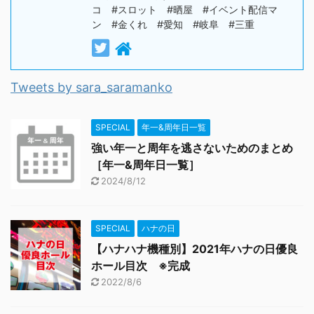
コ #スロット #晒屋 #イベント配信マ
ン #金くれ #愛知 #岐阜 #三重
Tweets by sara_saramanko
SPECIAL
年一&周年日一覧
強い年一と周年を逃さないためのまとめ
［年一&周年日一覧］
2024/8/12
SPECIAL
ハナの日
【ハナハナ機種別】2021年ハナの日優良
ホール目次 ※完成
2022/8/6