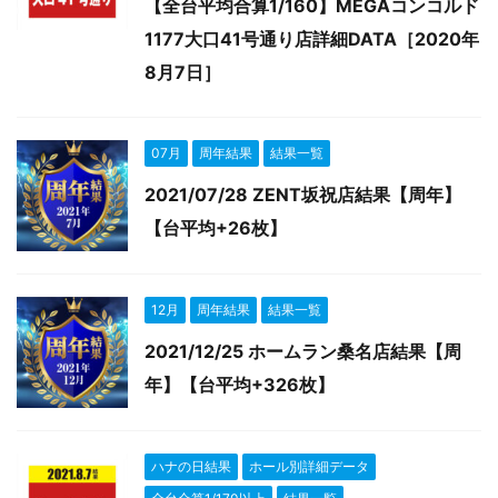
【全台平均合算1/160】MEGAコンコルド
1177大口41号通り店詳細DATA［2020年
8月7日］
07月
周年結果
結果一覧
2021/07/28 ZENT坂祝店結果【周年】
【台平均+26枚】
12月
周年結果
結果一覧
2021/12/25 ホームラン桑名店結果【周
年】【台平均+326枚】
ハナの日結果
ホール別詳細データ