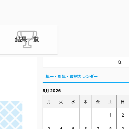
結果一覧
年一・周年・取材カレンダー
8月 2026
月
火
水
木
金
土
日
1
2
3
4
5
6
7
8
9