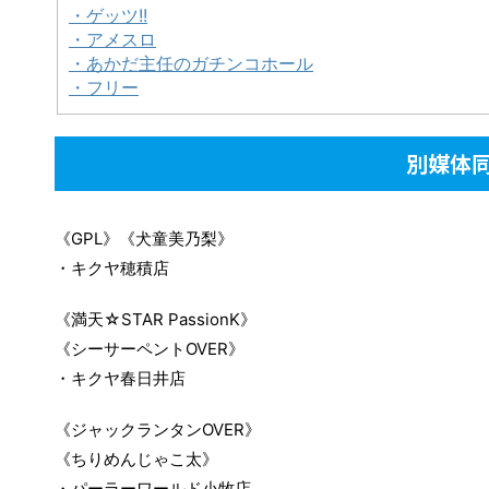
・ゲッツ!!
・アメスロ
・あかだ主任のガチンコホール
・フリー
別媒体
《GPL》《犬童美乃梨》
・キクヤ穂積店
《満天☆STAR PassionK》
《シーサーペントOVER》
・キクヤ春日井店
《ジャックランタンOVER》
《ちりめんじゃこ太》
・パーラーワールド小牧店