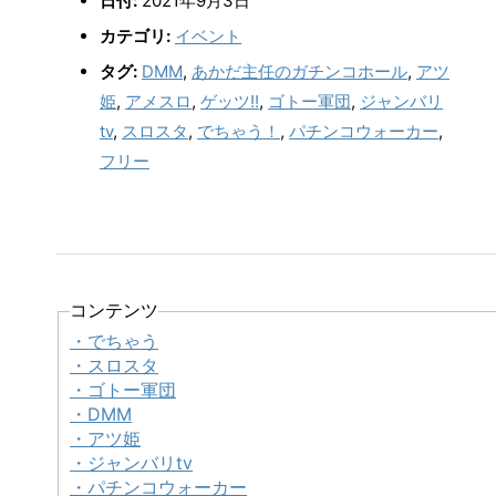
日付:
2021年9月3日
カテゴリ:
イベント
タグ:
DMM
,
あかだ主任のガチンコホール
,
アツ
姫
,
アメスロ
,
ゲッツ!!
,
ゴトー軍団
,
ジャンバリ
tv
,
スロスタ
,
でちゃう！
,
パチンコウォーカー
,
フリー
コンテンツ
・でちゃう
・スロスタ
・ゴトー軍団
・DMM
・アツ姫
・ジャンバリtv
・パチンコウォーカー