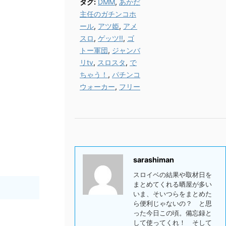
タグ:
DMM
,
あかだ
主任のガチンコホ
ール
,
アツ姫
,
アメ
スロ
,
ゲッツ!!
,
ゴ
トー軍団
,
ジャンバ
リtv
,
スロスタ
,
で
ちゃう！
,
パチンコ
ウォーカー
,
フリー
sarashiman
スロイベの結果や取材日を
まとめてくれる晒屋が多い
いま、そいつらをまとめた
ら便利じゃないの？ と思
った今日この頃。備忘録と
して使ってくれ！ そして