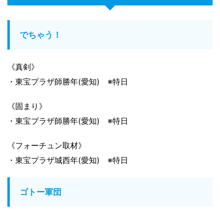
でちゃう！
《真剣》
・東宝プラザ師勝年(愛知) ※特日
《固まり》
・東宝プラザ師勝年(愛知) ※特日
《フォーチュン取材》
・東宝プラザ城西年(愛知) ※特日
ゴトー軍団