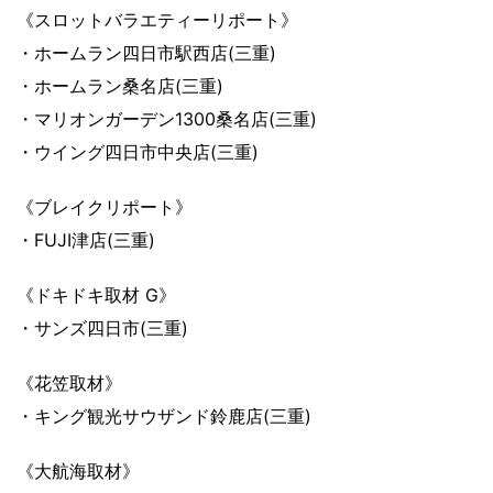
《スロットバラエティーリポート》
・ホームラン四日市駅西店(三重)
・ホームラン桑名店(三重)
・マリオンガーデン1300桑名店(三重)
・ウイング四日市中央店(三重)
《ブレイクリポート》
・FUJI津店(三重)
《ドキドキ取材 G》
・サンズ四日市(三重)
《花笠取材》
・キング観光サウザンド鈴鹿店(三重)
《大航海取材》