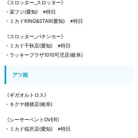
《スロッター_スロッター》
・栄フジ(愛知) ※特日
・ミカドKING&STAR(愛知) ※特日
《スロッター_パチンカー》
・ミカド千秋店(愛知) ※特日
・ラッキープラザ1010可児店(岐阜)
アツ姫
《ギガオルトロス》
・キクヤ穂積店(岐阜)
《シーサーペントOVER》
・ミカド稲沢店(愛知) ※特日