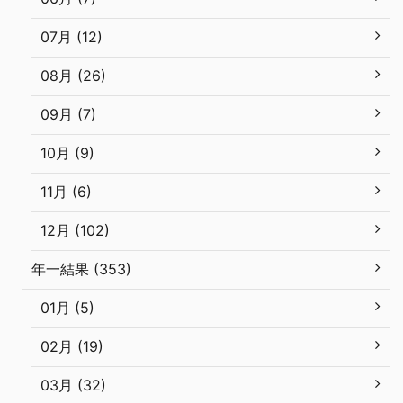
07月 (12)
08月 (26)
09月 (7)
10月 (9)
11月 (6)
12月 (102)
年一結果 (353)
01月 (5)
02月 (19)
03月 (32)