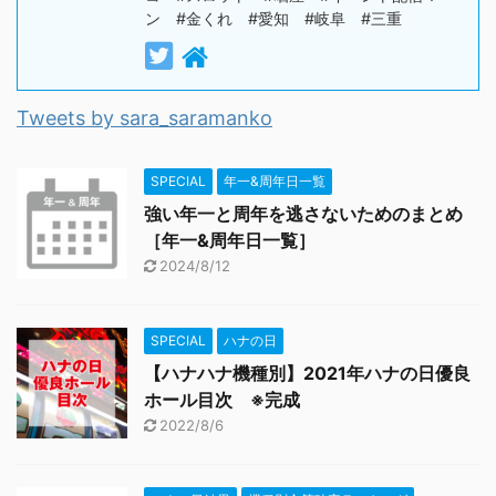
ン #金くれ #愛知 #岐阜 #三重
Tweets by sara_saramanko
SPECIAL
年一&周年日一覧
強い年一と周年を逃さないためのまとめ
［年一&周年日一覧］
2024/8/12
SPECIAL
ハナの日
【ハナハナ機種別】2021年ハナの日優良
ホール目次 ※完成
2022/8/6