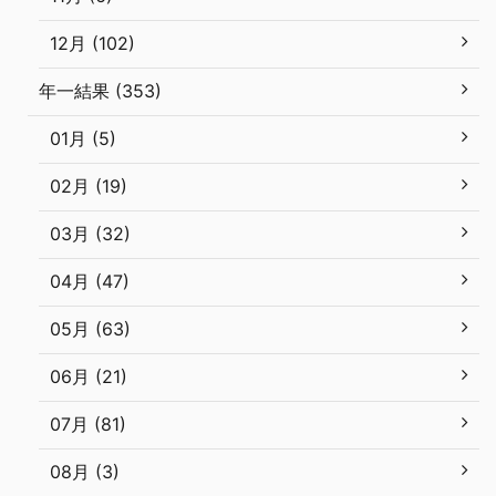
12月 (102)
年一結果 (353)
01月 (5)
02月 (19)
03月 (32)
04月 (47)
05月 (63)
06月 (21)
07月 (81)
08月 (3)