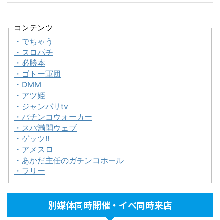
コンテンツ
・でちゃう
・スロパチ
・必勝本
・ゴトー軍団
・DMM
・アツ姫
・ジャンバリtv
・パチンコウォーカー
・スパ満開ウェブ
・ゲッツ!!
・アメスロ
・あかだ主任のガチンコホール
・フリー
別媒体同時開催・イベ同時来店