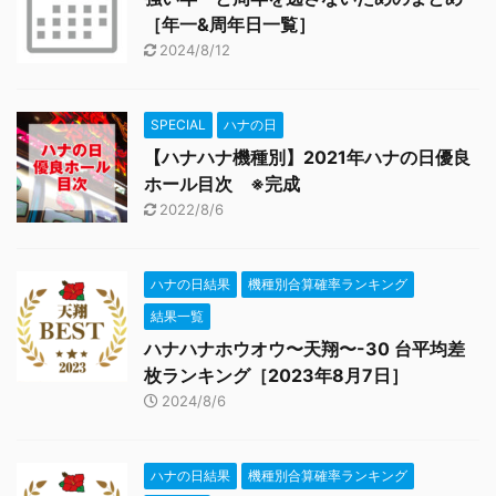
［年一&周年日一覧］
2024/8/12
SPECIAL
ハナの日
【ハナハナ機種別】2021年ハナの日優良
ホール目次 ※完成
2022/8/6
ハナの日結果
機種別合算確率ランキング
結果一覧
ハナハナホウオウ〜天翔〜-30 台平均差
枚ランキング［2023年8月7日］
2024/8/6
ハナの日結果
機種別合算確率ランキング