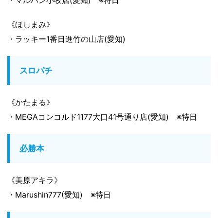
《ほしまみ》
・ラッキー1番日進竹の山店(愛知)
スロパチ
《かたまる》
・MEGAコンコルド1177大口41号通り店(愛知) ※特日
必勝本
《美原アキラ》
・Marushin777(愛知) ※特日