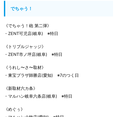
でちゃう！
《でちゃう！砲 第二弾》
・ZENT可児店(岐阜) ※特日
《トリプルジャッジ》
・ZENT市ノ坪店(岐阜) ※特日
《うれし〜さ〜取材》
・東宝プラザ師勝店(愛知) ※7のつく日
《新取材六カ条》
・マルハン岐阜六条店(岐阜) ※特日
《めぐぅ》
・マルハン小牧店(愛知) ※特日