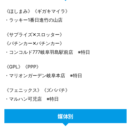
《ほしまみ》《ギガキマイラ》
・ラッキー1番日進竹の山店
《サプライズ✕スロッター》
《パチンカー✕パチンカー》
・コンコルド777岐阜羽島駅前店 ※特日
《GPL》《PPP》
・マリオンガーデン岐阜本店 ※特日
《フェニックス》《ズバパチ》
・マルハン可児店 ※特日
媒体別