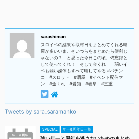
sarashiman
スロイベの結果や取材日をまとめてくれる晒
屋が多いいま、そいつらをまとめたら便利じ
ゃないの？ と思った今日この頃。備忘録と
して使ってくれ！ そして金くれ！ 弱いイ
ベも弱い媒体もすべて晒してやる #パチン
コ #スロット #晒屋 #イベント配信マ
ン #金くれ #愛知 #岐阜 #三重
Tweets by sara_saramanko
SPECIAL
年一&周年日一覧
強い年一と周年を逃さないためのまとめ