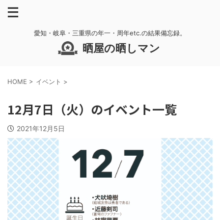
愛知・岐阜・三重県の年一・周年etc.の結果備忘録。
晒屋の晒しマン
HOME
>
イベント
>
12月7日（火）のイベント一覧
2021年12月5日