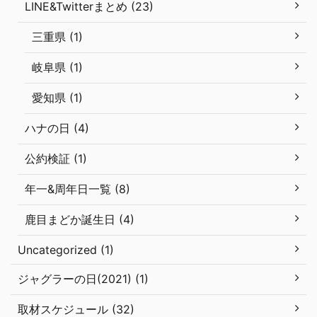
LINE&Twitterまとめ (23)
三重県 (1)
岐阜県 (1)
愛知県 (1)
ハナの日 (4)
公約検証 (1)
年一&周年日一覧 (8)
鹿目まどか誕生日 (4)
Uncategorized (1)
ジャグラーの日(2021) (1)
取材スケジュール (32)