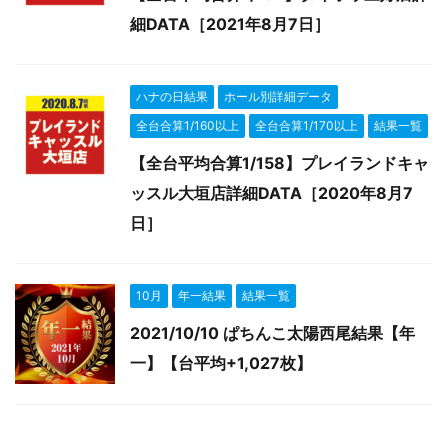
細DATA［2021年8月7日］
ハナの日結果
ホール別詳細データ
全台合算1/160以上
全台合算1/170以上
結果一覧
【全台平均合算1/158】プレイランドキャ
ッスル大垣店詳細DATA［2020年8月7
日］
10月
年一結果
結果一覧
2021/10/10 ぱちんこ太陽西尾結果【年
一】【台平均+1,027枚】