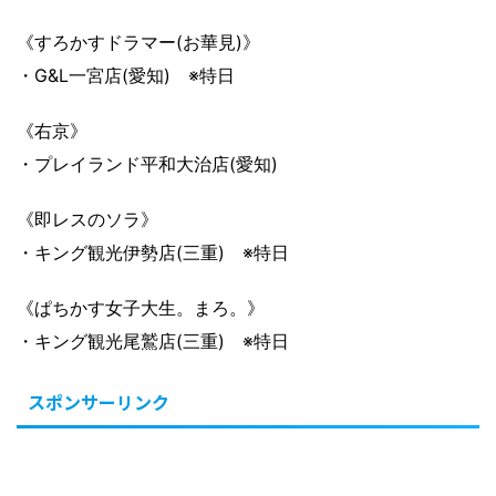
《すろかすドラマー(お華見)》
・G&L一宮店(愛知) ※特日
《右京》
・プレイランド平和大治店(愛知)
《即レスのソラ》
・キング観光伊勢店(三重) ※特日
《ぱちかす女子大生。まろ。》
・キング観光尾鷲店(三重) ※特日
スポンサーリンク