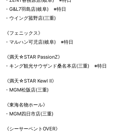
・G&L7羽島店(岐阜) ※特日
・ウイング菰野店(三重)
《フェニックス》
・マルハン可児店(岐阜) ※特日
《満天☆STAR PassionZ》
・キング観光サウザンド桑名本店(三重) ※特日
《満天☆STAR Kewl Ⅱ》
・MGM松阪店(三重)
《東海名物ホール》
・MGM四日市店(三重)
《シーサーペントOVER》