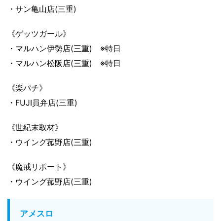
・サン亀山店(三重)
《ゲッツガール》
・マルハン伊勢店(三重) ※特日
・マルハン松阪店(三重) ※特日
《楽パチ》
・FUJI員弁店(三重)
《世紀末取材》
・ウイング菰野店(三重)
《魔戒リポート》
・ウイング菰野店(三重)
アメスロ