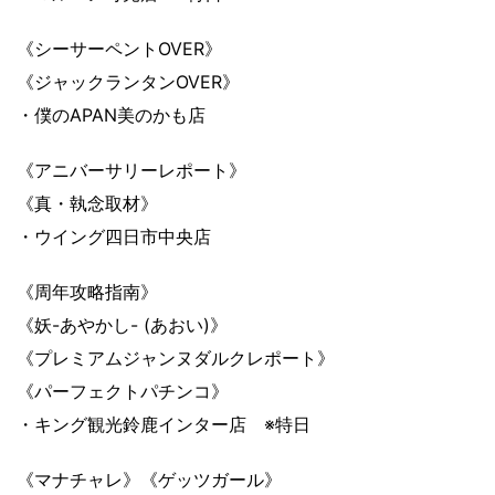
《シーサーペントOVER》
《ジャックランタンOVER》
・僕のAPAN美のかも店
《アニバーサリーレポート》
《真・執念取材》
・ウイング四日市中央店
《周年攻略指南》
《妖-あやかし- (あおい)》
《プレミアムジャンヌダルクレポート》
《パーフェクトパチンコ》
・キング観光鈴鹿インター店 ※特日
《マナチャレ》《ゲッツガール》