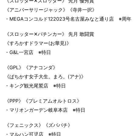
《スロッター✕スロッター》 先月 優秀賞
《アニバーサリージャック》《寺井一択》
・MEGAコンコルド122023号名古屋みなと通り店 ※周年
《スロッター✕パチンカー》 先月 敢闘賞
《すろかすドラマー(お華見)》
・G&L一宮店 ※特日
《GPL》《アナコンダ》
《ぱちかす女子大生。まろ。(アナ)》
・キング観光尾鷲店 ※特日
《PPP》《プレミアムオルトロス》
・マリオンガーデン岐阜本店 ※特日
《フェニックス》《ズバパチ》
・マルハン可児店 ※特日