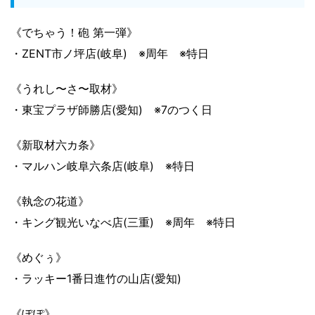
《でちゃう！砲 第一弾》
・ZENT市ノ坪店(岐阜) ※周年 ※特日
《うれし〜さ〜取材》
・東宝プラザ師勝店(愛知) ※7のつく日
《新取材六カ条》
・マルハン岐阜六条店(岐阜) ※特日
《執念の花道》
・キング観光いなべ店(三重) ※周年 ※特日
《めぐぅ》
・ラッキー1番日進竹の山店(愛知)
《ぽぽ》