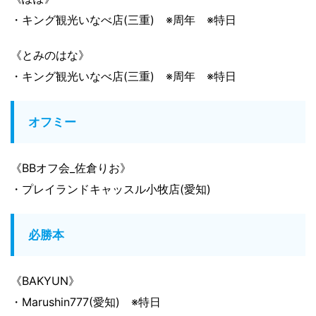
・キング観光いなべ店(三重) ※周年 ※特日
《とみのはな》
・キング観光いなべ店(三重) ※周年 ※特日
オフミー
《BBオフ会_佐倉りお》
・プレイランドキャッスル小牧店(愛知)
必勝本
《BAKYUN》
・Marushin777(愛知) ※特日