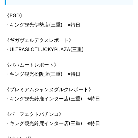
《PGD》
・キング観光伊勢店(三重) ※特日
《ギガヴェルデクスレポート》
・ULTRASLOTLUCKYPLAZA(三重)
《バハムートレポート》
・キング観光松阪店(三重) ※特日
《プレミアムジャンヌダルクレポート》
・キング観光鈴鹿インター店(三重) ※特日
《パーフェクトパチンコ》
・キング観光鈴鹿インター店(三重) ※特日