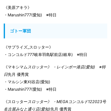
《美原アキラ》
・Marushin777(愛知) ※特日
ゴトー軍団
《サプライズ_スロッター》
・コンコルド777岐阜羽島駅前店(岐阜) ※特日
《マキシマム
スロッター》 ・レインボー港店(愛知) ※特
日
先月 優秀賞
・マルシン東刈谷店(愛知)
・Marushin777(愛知) ※特日
《スロッター
スロッター》 ・MEGAコンコルド122023号
名古屋みなと通り店(愛知)
先月 優秀賞