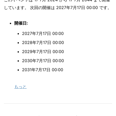
しています。 次回の開催は 2027年7月17日 00:00 です。
開催日:
2027年7月17日 00:00
2028年7月17日 00:00
2029年7月17日 00:00
2030年7月17日 00:00
2031年7月17日 00:00
もっと