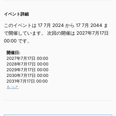
イベント詳細
このイベントは 17 7月 2024 から 17 7月 2044 ま
で開催しています。 次回の開催は 2027年7月17日
00:00 です。
開催日:
2027年7月17日 00:00
2028年7月17日 00:00
2029年7月17日 00:00
2030年7月17日 00:00
2031年7月17日 00:00
もっと