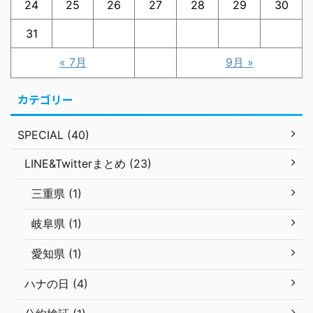
24
25
26
27
28
29
30
31
« 7月
9月 »
カテゴリー
SPECIAL (40)
LINE&Twitterまとめ (23)
三重県 (1)
岐阜県 (1)
愛知県 (1)
ハナの日 (4)