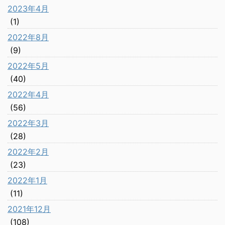
2023年4月
(1)
2022年8月
(9)
2022年5月
(40)
2022年4月
(56)
2022年3月
(28)
2022年2月
(23)
2022年1月
(11)
2021年12月
(108)