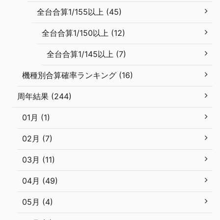
全台合算1/155以上 (45)
全台合算1/150以上 (12)
全台合算1/145以上 (7)
機種別合算確率ランキング (16)
周年結果 (244)
01月 (1)
02月 (7)
03月 (11)
04月 (49)
05月 (4)