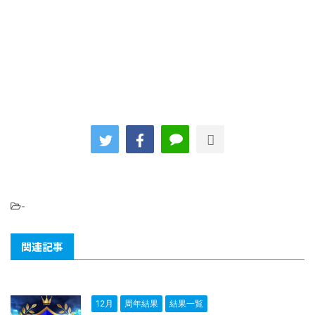
-
関連記事
12月
周年結果
結果一覧