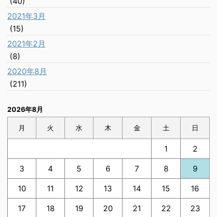
(40)
2021年3月
(15)
2021年2月
(8)
2020年8月
(211)
2026年8月
月
火
水
木
金
土
日
1
2
3
4
5
6
7
8
9
10
11
12
13
14
15
16
17
18
19
20
21
22
23