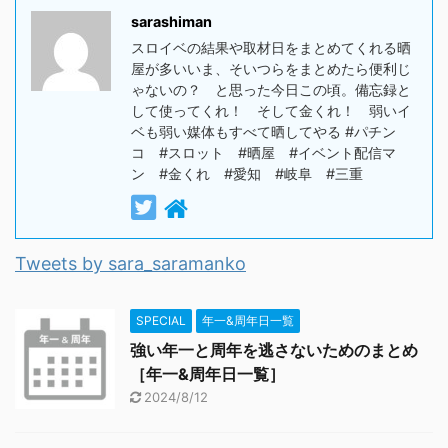
sarashiman
スロイベの結果や取材日をまとめてくれる晒
屋が多いいま、そいつらをまとめたら便利じ
ゃないの？ と思った今日この頃。備忘録と
して使ってくれ！ そして金くれ！ 弱いイ
ベも弱い媒体もすべて晒してやる #パチン
コ #スロット #晒屋 #イベント配信マ
ン #金くれ #愛知 #岐阜 #三重
Tweets by sara_saramanko
SPECIAL
年一&周年日一覧
強い年一と周年を逃さないためのまとめ
［年一&周年日一覧］
2024/8/12