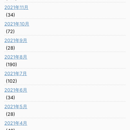
2021年11月
(34)
2021年10月
(72)
2021年9月
(28)
2021年8月
(190)
2021年7月
(102)
2021年6月
(34)
2021年5月
(28)
2021年4月