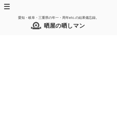
愛知・岐阜・三重県の年一・周年etc.の結果備忘録。
晒屋の晒しマン