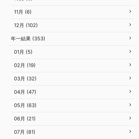
11月 (6)
12月 (102)
年一結果 (353)
01月 (5)
02月 (19)
03月 (32)
04月 (47)
05月 (63)
06月 (21)
07月 (81)