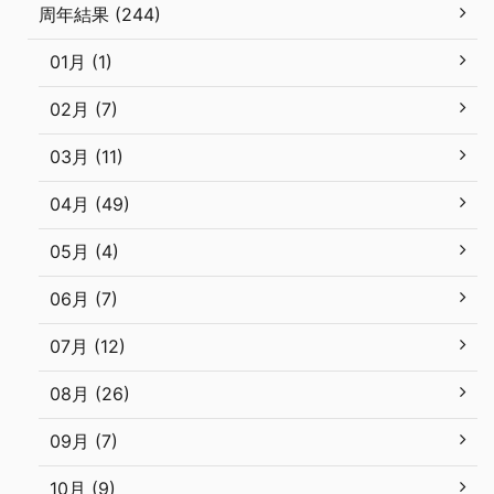
周年結果 (244)
01月 (1)
02月 (7)
03月 (11)
04月 (49)
05月 (4)
06月 (7)
07月 (12)
08月 (26)
09月 (7)
10月 (9)