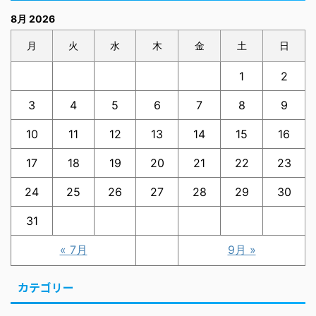
8月 2026
月
火
水
木
金
土
日
1
2
3
4
5
6
7
8
9
10
11
12
13
14
15
16
17
18
19
20
21
22
23
24
25
26
27
28
29
30
31
« 7月
9月 »
カテゴリー