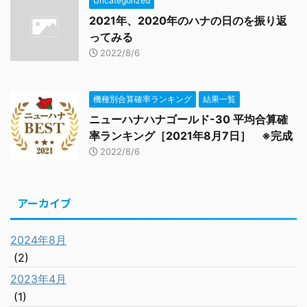
Uncategorized
2021年、2020年のハナの日のを振り返
ってみる
2022/8/6
機種別合算確率ランキング
結果一覧
ニューハナハナゴールド-30 平均合算確
率ランキング［2021年8月7日］ ※完成
2022/8/6
アーカイブ
2024年8月
(2)
2023年4月
(1)