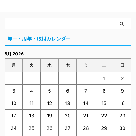
年一・周年・取材カレンダー
8月 2026
月
火
水
木
金
土
日
1
2
3
4
5
6
7
8
9
10
11
12
13
14
15
16
17
18
19
20
21
22
23
24
25
26
27
28
29
30