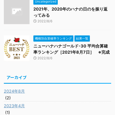
Uncategorized
2021年、2020年のハナの日のを振り返
ってみる
2022/8/6
機種別合算確率ランキング
結果一覧
ニューハナハナゴールド-30 平均合算確
率ランキング［2021年8月7日］ ※完成
2022/8/6
アーカイブ
2024年8月
(2)
2023年4月
(1)