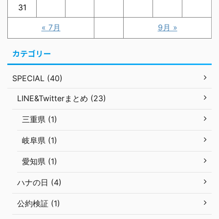
31
« 7月
9月 »
カテゴリー
SPECIAL (40)
LINE&Twitterまとめ (23)
三重県 (1)
岐阜県 (1)
愛知県 (1)
ハナの日 (4)
公約検証 (1)