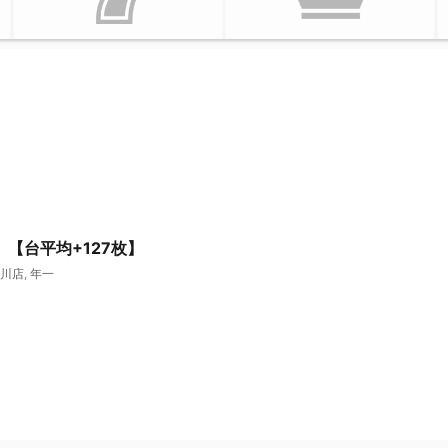
一】【台平均+127枚】
川店
,
年一