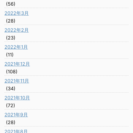
(56)
2022年3月
(28)
2022年2月
(23)
2022年1月
(11)
2021年12月
(108)
2021年11月
(34)
2021年10月
(72)
2021年9月
(28)
2021年8月