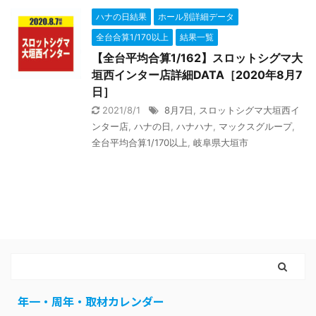
ハナの日結果
ホール別詳細データ
全台合算1/170以上
結果一覧
【全台平均合算1/162】スロットシグマ大
垣西インター店詳細DATA［2020年8月7
日］
2021/8/1
8月7日
,
スロットシグマ大垣西イ
ンター店
,
ハナの日
,
ハナハナ
,
マックスグループ
,
全台平均合算1/170以上
,
岐阜県大垣市
年一・周年・取材カレンダー