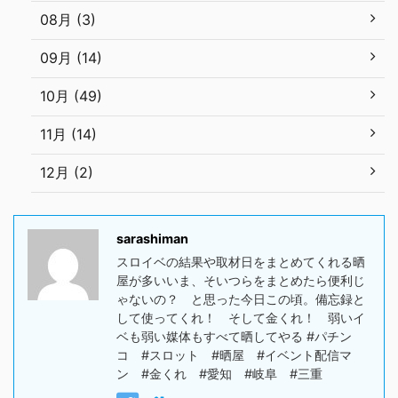
08月 (3)
09月 (14)
10月 (49)
11月 (14)
12月 (2)
sarashiman
スロイベの結果や取材日をまとめてくれる晒
屋が多いいま、そいつらをまとめたら便利じ
ゃないの？ と思った今日この頃。備忘録と
して使ってくれ！ そして金くれ！ 弱いイ
ベも弱い媒体もすべて晒してやる #パチン
コ #スロット #晒屋 #イベント配信マ
ン #金くれ #愛知 #岐阜 #三重