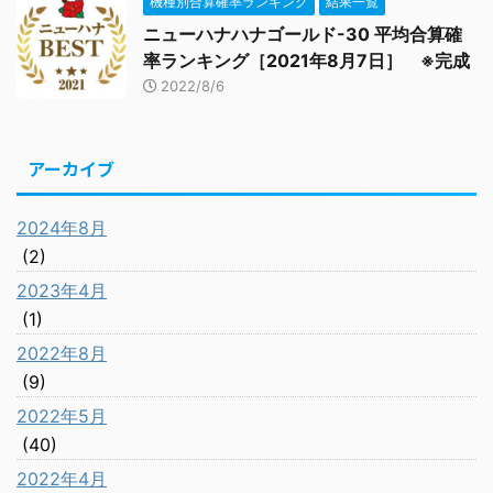
機種別合算確率ランキング
結果一覧
ニューハナハナゴールド-30 平均合算確
率ランキング［2021年8月7日］ ※完成
2022/8/6
アーカイブ
2024年8月
(2)
2023年4月
(1)
2022年8月
(9)
2022年5月
(40)
2022年4月