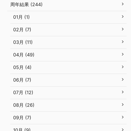
周年結果 (244)
01月 (1)
02月 (7)
03月 (11)
04月 (49)
05月 (4)
06月 (7)
07月 (12)
08月 (26)
09月 (7)
10月 (9)