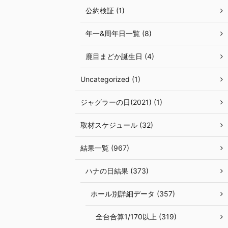
公約検証 (1)
年一&周年日一覧 (8)
鹿目まどか誕生日 (4)
Uncategorized (1)
ジャグラーの日(2021) (1)
取材スケジュール (32)
結果一覧 (967)
ハナの日結果 (373)
ホール別詳細データ (357)
全台合算1/170以上 (319)