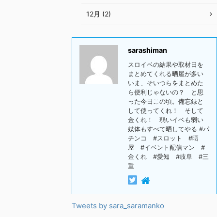
12月 (2)
sarashiman
スロイベの結果や取材日を
まとめてくれる晒屋が多い
いま、そいつらをまとめた
ら便利じゃないの？ と思
った今日この頃。備忘録と
して使ってくれ！ そして
金くれ！ 弱いイベも弱い
媒体もすべて晒してやる #パ
チンコ #スロット #晒
屋 #イベント配信マン #
金くれ #愛知 #岐阜 #三
重
Tweets by sara_saramanko