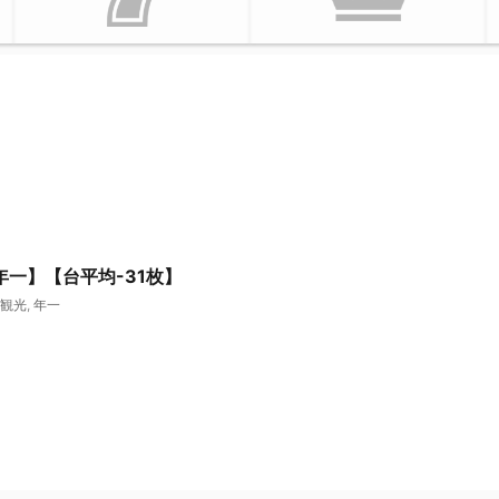
【年一】【台平均-31枚】
観光
,
年一