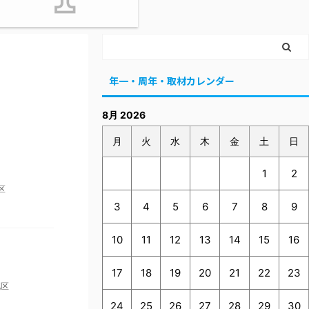
年一・周年・取材カレンダー
8月 2026
月
火
水
木
金
土
日
1
2
区
3
4
5
6
7
8
9
10
11
12
13
14
15
16
17
18
19
20
21
22
23
北区
24
25
26
27
28
29
30