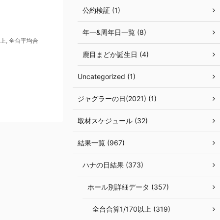
公約検証 (1)
年一&周年日一覧 (8)
以上
,
全台平均合
鹿目まどか誕生日 (4)
Uncategorized (1)
ジャグラーの日(2021) (1)
取材スケジュール (32)
結果一覧 (967)
ハナの日結果 (373)
ホール別詳細データ (357)
全台合算1/170以上 (319)