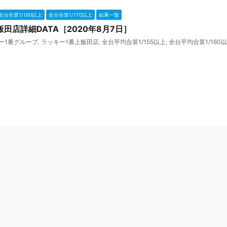
全台合算1/160以上
全台合算1/170以上
結果一覧
飯田店詳細DATA［2020年8月7日］
ー1番グループ
,
ラッキー1番上飯田店
,
全台平均合算1/155以上
,
全台平均合算1/160