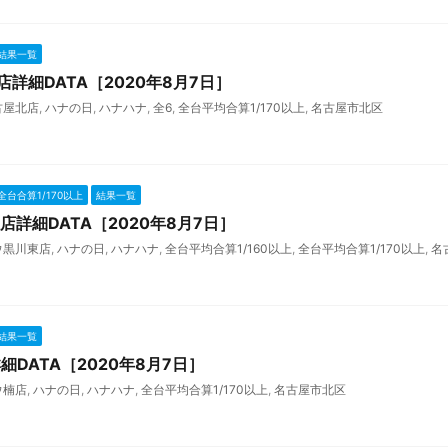
結果一覧
店詳細DATA［2020年8月7日］
古屋北店
,
ハナの日
,
ハナハナ
,
全6
,
全台平均合算1/170以上
,
名古屋市北区
全台合算1/170以上
結果一覧
店詳細DATA［2020年8月7日］
ウ黒川東店
,
ハナの日
,
ハナハナ
,
全台平均合算1/160以上
,
全台平均合算1/170以上
,
名
結果一覧
細DATA［2020年8月7日］
ウ楠店
,
ハナの日
,
ハナハナ
,
全台平均合算1/170以上
,
名古屋市北区