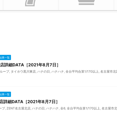
結果一覧
店詳細DATA［2021年8月7日］
ループ
,
タイホウ黒川東店
,
ハナの日
,
ハナハナ
,
全台平均合算1/170以上
,
名古屋市北
結果一覧
店詳細DATA［2021年8月7日］
ープ
,
ZENT名古屋北店
,
ハナの日
,
ハナハナ
,
全6
,
全台平均合算1/170以上
,
名古屋市