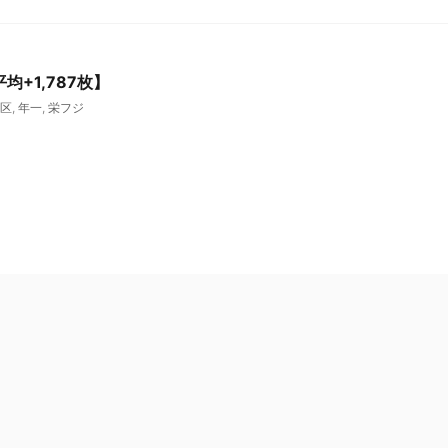
均+1,787枚】
区
,
年一
,
栄フジ