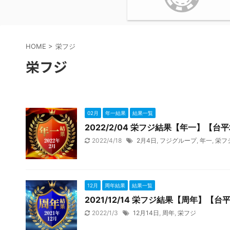
HOME
>
栄フジ
栄フジ
02月
年一結果
結果一覧
2022/2/04 栄フジ結果【年一】【台
2022/4/18
2月4日
,
フジグループ
,
年一
,
栄フ
12月
周年結果
結果一覧
2021/12/14 栄フジ結果【周年】【台
2022/1/3
12月14日
,
周年
,
栄フジ