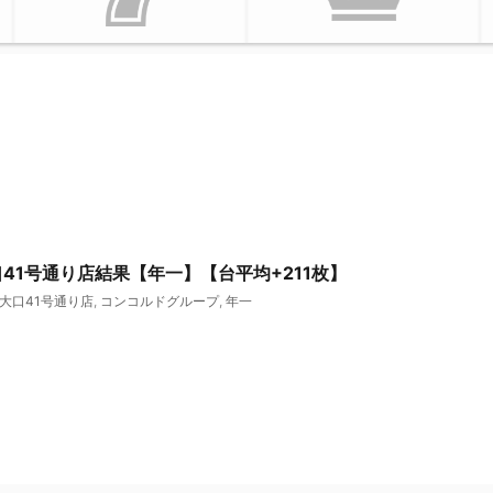
77大口41号通り店結果【年一】【台平均+211枚】
7大口41号通り店
,
コンコルドグループ
,
年一