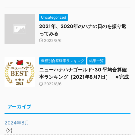
Uncategorized
2021年、2020年のハナの日のを振り返
ってみる
2022/8/6
機種別合算確率ランキング
結果一覧
ニューハナハナゴールド-30 平均合算確
率ランキング［2021年8月7日］ ※完成
2022/8/6
アーカイブ
2024年8月
(2)