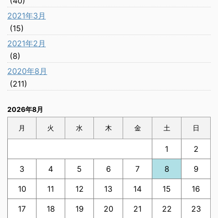
(40)
2021年3月
(15)
2021年2月
(8)
2020年8月
(211)
2026年8月
月
火
水
木
金
土
日
1
2
3
4
5
6
7
8
9
10
11
12
13
14
15
16
17
18
19
20
21
22
23