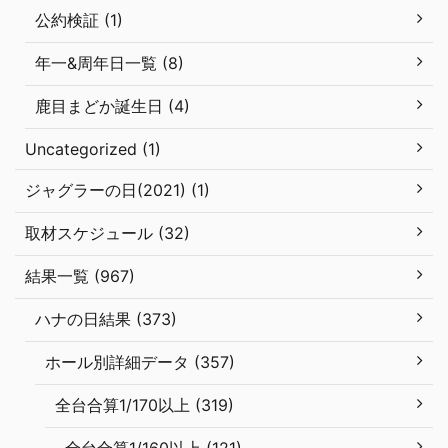
公約検証 (1)
年一&周年日一覧 (8)
鹿目まどか誕生日 (4)
Uncategorized (1)
ジャグラーの日(2021) (1)
取材スケジュール (32)
結果一覧 (967)
ハナの日結果 (373)
ホール別詳細データ (357)
全台合算1/170以上 (319)