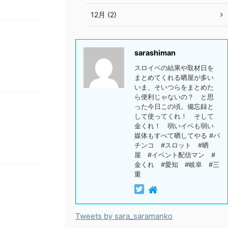
12月 (2)
sarashiman
スロイベの結果や取材日を
まとめてくれる晒屋が多い
いま、そいつらをまとめた
ら便利じゃないの？ と思
った今日この頃。備忘録と
して使ってくれ！ そして
金くれ！ 弱いイベも弱い
媒体もすべて晒してやる #パ
チンコ #スロット #晒
屋 #イベント配信マン #
金くれ #愛知 #岐阜 #三
重
Tweets by sara_saramanko