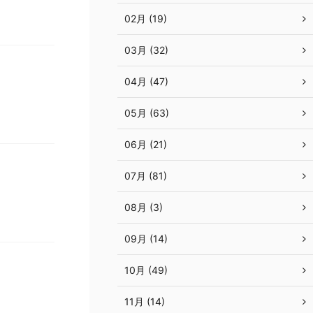
02月 (19)
03月 (32)
04月 (47)
05月 (63)
06月 (21)
07月 (81)
08月 (3)
09月 (14)
10月 (49)
11月 (14)