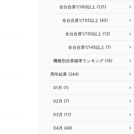
全台合算1/160以上 (121)
全台合算1/155以上 (45)
全台合算1/150以上 (12)
全台合算1/145以上 (7)
機種別合算確率ランキング (16)
周年結果 (244)
01月 (1)
02月 (7)
03月 (11)
04月 (49)