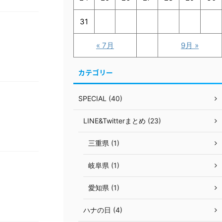
31
« 7月
9月 »
カテゴリー
SPECIAL (40)
LINE&Twitterまとめ (23)
三重県 (1)
岐阜県 (1)
愛知県 (1)
ハナの日 (4)