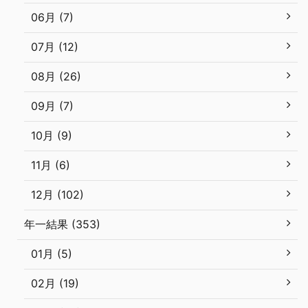
06月 (7)
07月 (12)
08月 (26)
09月 (7)
10月 (9)
11月 (6)
12月 (102)
年一結果 (353)
01月 (5)
02月 (19)