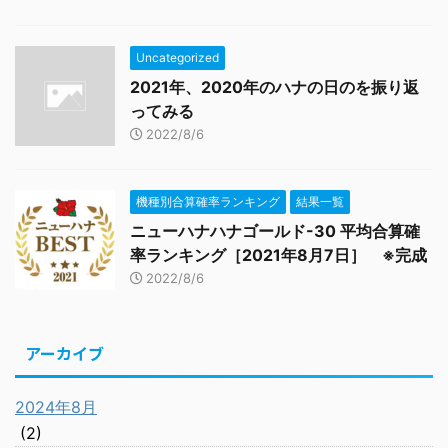
Uncategorized
2021年、2020年のハナの日のを振り返
ってみる
2022/8/6
機種別合算確率ランキング
結果一覧
ニューハナハナゴールド-30 平均合算確
率ランキング［2021年8月7日］ ※完成
2022/8/6
アーカイブ
2024年8月
(2)