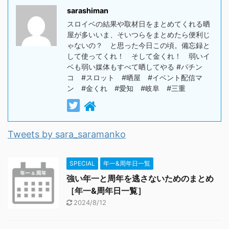
sarashiman
スロイベの結果や取材日をまとめてくれる晒
屋が多いいま、そいつらをまとめたら便利じ
ゃないの？ と思った今日この頃。備忘録と
して使ってくれ！ そして金くれ！ 弱いイ
ベも弱い媒体もすべて晒してやる #パチン
コ #スロット #晒屋 #イベント配信マ
ン #金くれ #愛知 #岐阜 #三重
Tweets by sara_saramanko
SPECIAL
年一&周年日一覧
強い年一と周年を逃さないためのまとめ
［年一&周年日一覧］
2024/8/12