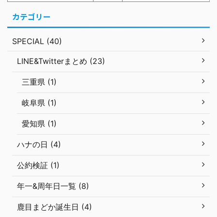
カテゴリー
SPECIAL (40)
LINE&Twitterまとめ (23)
三重県 (1)
岐阜県 (1)
愛知県 (1)
ハナの日 (4)
公約検証 (1)
年一&周年日一覧 (8)
鹿目まどか誕生日 (4)