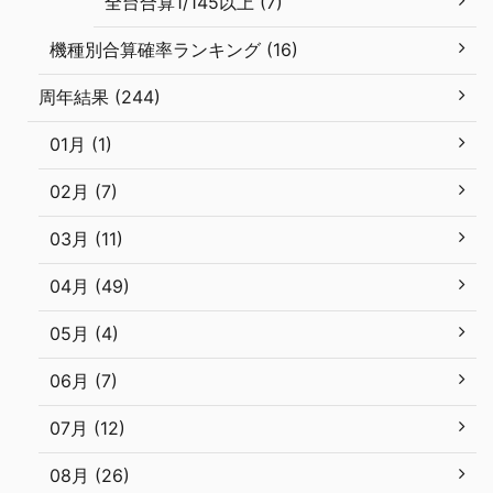
全台合算1/145以上 (7)
機種別合算確率ランキング (16)
周年結果 (244)
01月 (1)
02月 (7)
03月 (11)
04月 (49)
05月 (4)
06月 (7)
07月 (12)
08月 (26)