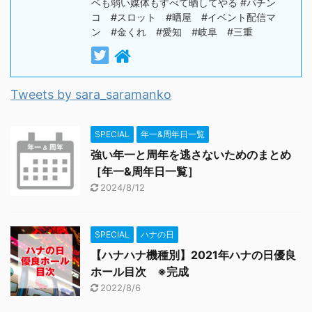
ベも弱い媒体もすべて晒してやる #パチン
コ #スロット #晒屋 #イベント配信マ
ン #金くれ #愛知 #岐阜 #三重
Tweets by sara_saramanko
SPECIAL
年一&周年日一覧
強い年一と周年を逃さないためのまとめ
［年一&周年日一覧］
2024/8/12
SPECIAL
ハナの日
【ハナハナ機種別】2021年ハナの日優良
ホール目次 ※完成
2022/8/6