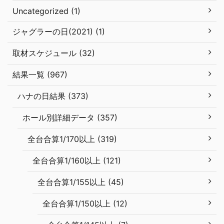
Uncategorized (1)
ジャグラーの日(2021) (1)
取材スケジュール (32)
結果一覧 (967)
ハナの日結果 (373)
ホール別詳細データ (357)
全台合算1/170以上 (319)
全台合算1/160以上 (121)
全台合算1/155以上 (45)
全台合算1/150以上 (12)