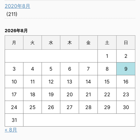
2020年8月
(211)
2026年8月
月
火
水
木
金
土
日
1
2
3
4
5
6
7
8
9
10
11
12
13
14
15
16
17
18
19
20
21
22
23
24
25
26
27
28
29
30
31
« 8月