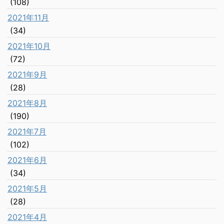
(108)
2021年11月
(34)
2021年10月
(72)
2021年9月
(28)
2021年8月
(190)
2021年7月
(102)
2021年6月
(34)
2021年5月
(28)
2021年4月