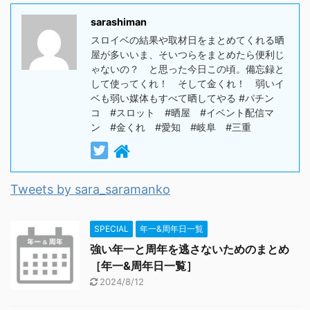
sarashiman
スロイベの結果や取材日をまとめてくれる晒
屋が多いいま、そいつらをまとめたら便利じ
ゃないの？ と思った今日この頃。備忘録と
して使ってくれ！ そして金くれ！ 弱いイ
ベも弱い媒体もすべて晒してやる #パチン
コ #スロット #晒屋 #イベント配信マ
ン #金くれ #愛知 #岐阜 #三重
Tweets by sara_saramanko
SPECIAL
年一&周年日一覧
強い年一と周年を逃さないためのまとめ
［年一&周年日一覧］
2024/8/12