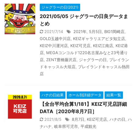
ジャグラーの日(2021)
2021/05/05 ジャグラーの日良データま
とめ
2021/7/14
2021年
,
5月5日
,
BIG1岡崎店
,
GOLD玉越中川店
,
KEIZギャラリエアピタ知立店
,
KEIZ中川運河店
,
KEIZ可児店
,
KEIZ江南店
,
KEIZ港
店
,
MEGAコンコルド1220名古屋みなと23号通り
店
,
ZENT豊橋藤沢店
,
ジャグラーの日
,
プレイラン
ドキャッスル大垣店
,
プレイランドキャッスル熱田
店
ハナの日結果
ホール別詳細データ
結果一覧
【全台平均合算1/181】KEIZ可児店詳細
DATA［2020年8月7日］
2021/8/5
8月7日
,
KEIZ可児店
,
ハナの日
,
ハ
ナハナ
,
岐阜県可児市
,
平成観光