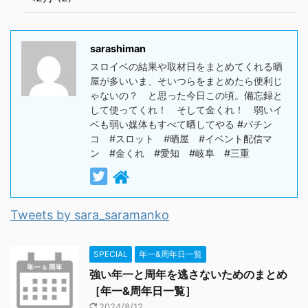
sarashiman
スロイベの結果や取材日をまとめてくれる晒
屋が多いいま、そいつらをまとめたら便利じ
ゃないの？ と思った今日この頃。備忘録と
して使ってくれ！ そして金くれ！ 弱いイ
ベも弱い媒体もすべて晒してやる #パチン
コ #スロット #晒屋 #イベント配信マ
ン #金くれ #愛知 #岐阜 #三重
Tweets by sara_saramanko
SPECIAL
年一&周年日一覧
強い年一と周年を逃さないためのまとめ
［年一&周年日一覧］
2024/8/12