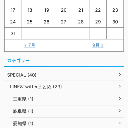
17
18
19
20
21
22
23
24
25
26
27
28
29
30
31
« 7月
9月 »
カテゴリー
SPECIAL (40)
LINE&Twitterまとめ (23)
三重県 (1)
岐阜県 (1)
愛知県 (1)