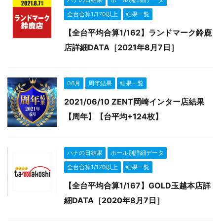
全台合算1/170以上
結果一覧
【全台平均合算1/162】ランドマーク鈴鹿
店詳細DATA［2021年8月7日］
06月
周年結果
結果一覧
2021/06/10 ZENT岡崎インター店結果
【周年】【台平均+124枚】
ハナの日結果
ホール別詳細データ
全台合算1/170以上
結果一覧
【全台平均合算1/167】GOLD玉越本店詳
細DATA［2020年8月7日］