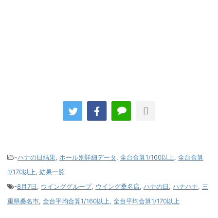
-
ハナの日結果
,
ホール別詳細データ
,
全台合算1/160以上
,
全台合算
1/170以上
,
結果一覧
-
8月7日
,
ウインググループ
,
ウイング桑名店
,
ハナの日
,
ハナハナ
,
三
重県桑名市
,
全台平均合算1/160以上
,
全台平均合算1/170以上