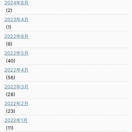
2024年8月
(2)
2023年4月
(1)
2022年8月
(9)
2022年5月
(40)
2022年4月
(56)
2022年3月
(28)
2022年2月
(23)
2022年1月
(11)