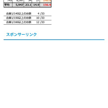
スポンサーリンク