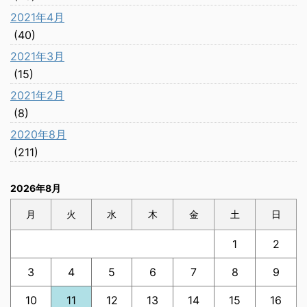
2021年4月
(40)
2021年3月
(15)
2021年2月
(8)
2020年8月
(211)
2026年8月
月
火
水
木
金
土
日
1
2
3
4
5
6
7
8
9
10
11
12
13
14
15
16