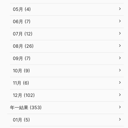
05月 (4)
06月 (7)
07月 (12)
08月 (26)
09月 (7)
10月 (9)
11月 (6)
12月 (102)
年一結果 (353)
01月 (5)