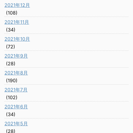
2021年12月
(108)
2021年11月
(34)
2021年10月
(72)
2021年9月
(28)
2021年8月
(190)
2021年7月
(102)
2021年6月
(34)
2021年5月
(28)