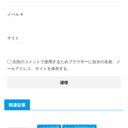
メール
※
サイト
次回のコメントで使用するためブラウザーに自分の名前、メ
ールアドレス、サイトを保存する。
関連記事
ハナの日結果
ホール別詳細データ