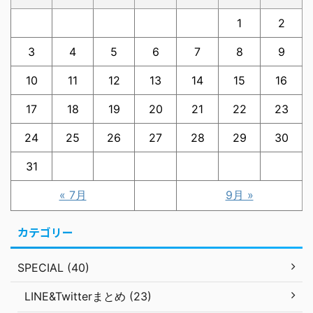
1
2
3
4
5
6
7
8
9
10
11
12
13
14
15
16
17
18
19
20
21
22
23
24
25
26
27
28
29
30
31
« 7月
9月 »
カテゴリー
SPECIAL (40)
LINE&Twitterまとめ (23)