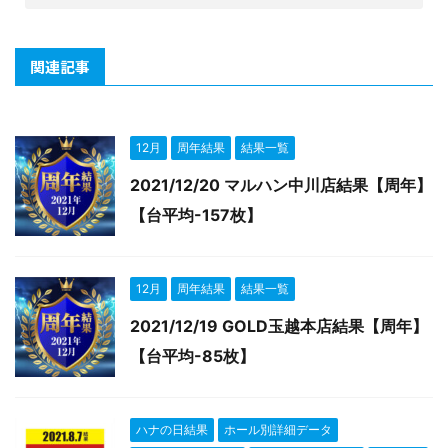
関連記事
12月
周年結果
結果一覧
2021/12/20 マルハン中川店結果【周年】
【台平均-157枚】
12月
周年結果
結果一覧
2021/12/19 GOLD玉越本店結果【周年】
【台平均-85枚】
ハナの日結果
ホール別詳細データ