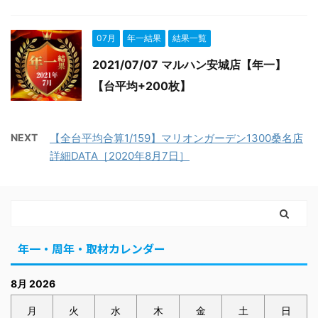
07月
年一結果
結果一覧
2021/07/07 マルハン安城店【年一】
【台平均+200枚】
NEXT
【全台平均合算1/159】マリオンガーデン1300桑名店
詳細DATA［2020年8月7日］
年一・周年・取材カレンダー
8月 2026
月
火
水
木
金
土
日