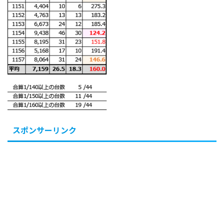
スポンサーリンク