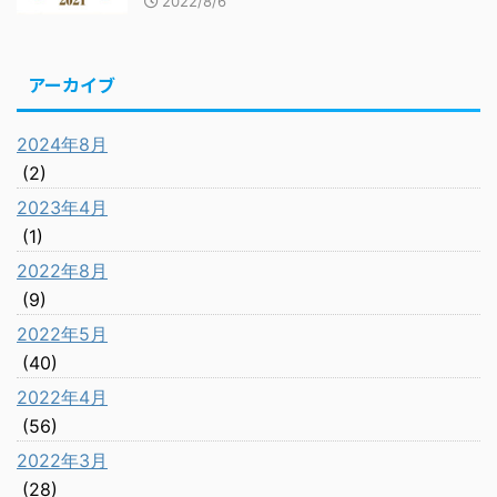
2022/8/6
アーカイブ
2024年8月
(2)
2023年4月
(1)
2022年8月
(9)
2022年5月
(40)
2022年4月
(56)
2022年3月
(28)