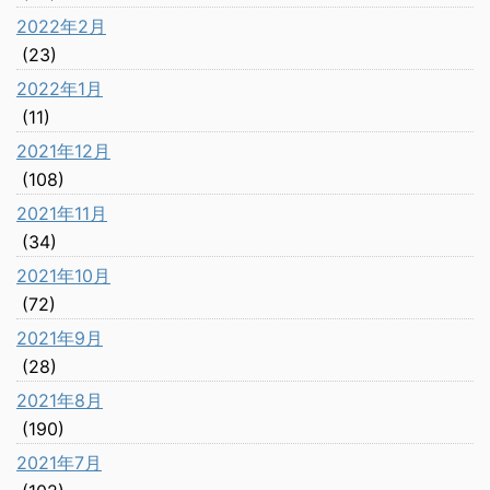
2022年2月
(23)
2022年1月
(11)
2021年12月
(108)
2021年11月
(34)
2021年10月
(72)
2021年9月
(28)
2021年8月
(190)
2021年7月