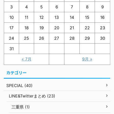
3
4
5
6
7
8
9
10
11
12
13
14
15
16
17
18
19
20
21
22
23
24
25
26
27
28
29
30
31
« 7月
9月 »
カテゴリー
SPECIAL (40)
LINE&Twitterまとめ (23)
三重県 (1)