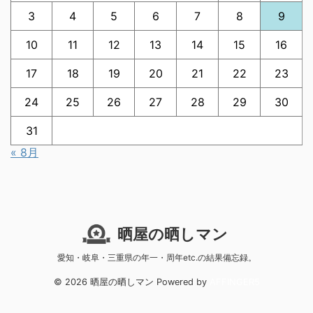
3
4
5
6
7
8
9
10
11
12
13
14
15
16
17
18
19
20
21
22
23
24
25
26
27
28
29
30
31
« 8月
晒屋の晒しマン
愛知・岐阜・三重県の年一・周年etc.の結果備忘録。
© 2026 晒屋の晒しマン Powered by
AFFINGER5