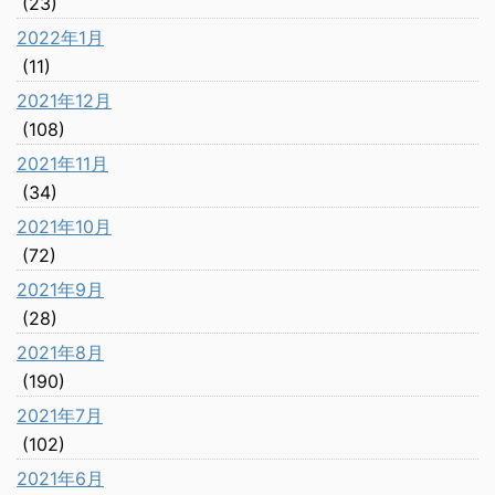
(23)
2022年1月
(11)
2021年12月
(108)
2021年11月
(34)
2021年10月
(72)
2021年9月
(28)
2021年8月
(190)
2021年7月
(102)
2021年6月