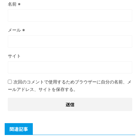
名前
※
メール
※
サイト
次回のコメントで使用するためブラウザーに自分の名前、メ
ールアドレス、サイトを保存する。
関連記事