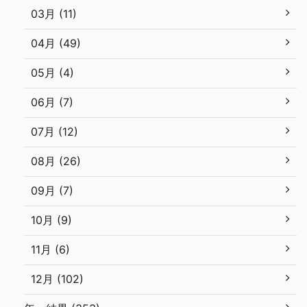
03月 (11)
04月 (49)
05月 (4)
06月 (7)
07月 (12)
08月 (26)
09月 (7)
10月 (9)
11月 (6)
12月 (102)