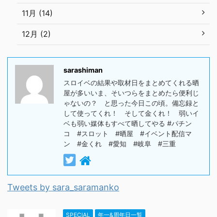
11月 (14)
12月 (2)
sarashiman
スロイベの結果や取材日をまとめてくれる晒
屋が多いいま、そいつらをまとめたら便利じ
ゃないの？ と思った今日この頃。備忘録と
して使ってくれ！ そして金くれ！ 弱いイ
ベも弱い媒体もすべて晒してやる #パチン
コ #スロット #晒屋 #イベント配信マ
ン #金くれ #愛知 #岐阜 #三重
Tweets by sara_saramanko
SPECIAL
年一&周年日一覧