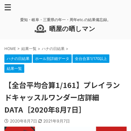
愛知・岐阜・三重県の年一・周年etc.の結果備忘録。
晒屋の晒しマン
HOME
>
結果一覧
>
ハナの日結果
>
ハナの日結果
ホール別詳細データ
全台合算1/170以上
結果一覧
【全台平均合算1/161】プレイラン
ドキャッスルワンダー店詳細
DATA［2020年8月7日］
2020年8月7日
2021年9月7日