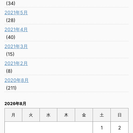
(34)
2021年5月
(28)
2021年4月
(40)
2021年3月
(15)
2021年2月
(8)
2020年8月
(211)
2026年8月
月
火
水
木
金
土
日
1
2