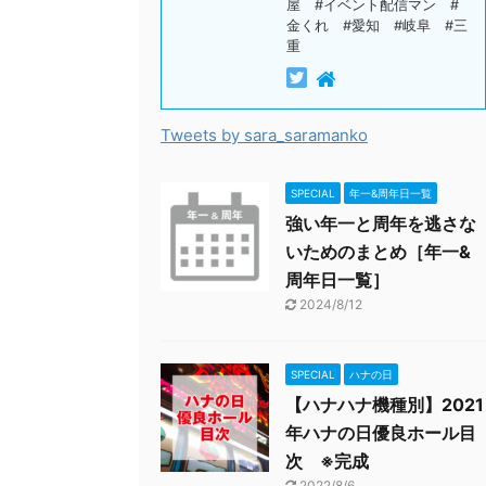
屋 #イベント配信マン #
金くれ #愛知 #岐阜 #三
重
Tweets by sara_saramanko
SPECIAL
年一&周年日一覧
強い年一と周年を逃さな
いためのまとめ［年一&
周年日一覧］
2024/8/12
SPECIAL
ハナの日
【ハナハナ機種別】2021
年ハナの日優良ホール目
次 ※完成
2022/8/6