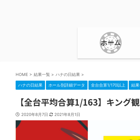
ホーム
HOME
>
結果一覧
>
ハナの日結果
>
ハナの日結果
ホール別詳細データ
全台合算1/170以上
結果
【全台平均合算1/163】キング観
2020年8月7日
2021年8月1日