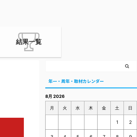
結果一覧
年一・周年・取材カレンダー
8月 2026
］
月
火
水
木
金
土
日
1
2
3
4
5
6
7
8
9