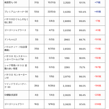
南国育ち-30
31台
10/31台
+71枚
2,252G
101.1%
プレミアムハナハナ-30
53台
22/53台
+45枚
3,625G
100.4%
パチスロひぐらしのなく
6台
3/6台
-17枚
2,889G
99.8%
頃に祭2
ゴーゴージャグラー２
7台
4/7台
-43枚
3,835G
99.6%
ドンちゃん2
2台
0/2台
-100枚
296G
88.7%
バラエティー（1台設置
35台
8/35台
-114枚
2,653G
98.6%
機種）
パチスロ モンスターハ
3台
0/3台
-150枚
125G
59.9%
ンター:ワールドTM
シャア専用パチスロ 逆
3台
0/3台
-167枚
229G
75.7%
襲の赤い彗星
パチスロ モンキーター
5台
1/5台
-180枚
2,971G
98.0%
ンⅣ
ツインドラゴンハナハ
28台
9/28台
-196枚
3,306G
98.0%
ナ-30
GⅠ優駿倶楽部
4台
1/4台
-225枚
2,062G
96.4%
ゴーゴージャグラー
16台
5/16台
-238枚
3,062G
97.4%