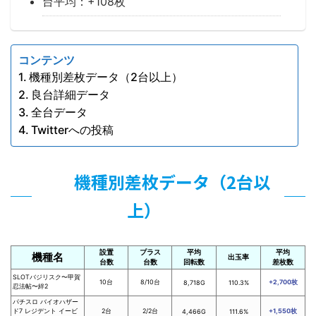
台平均：+108枚
コンテンツ
機種別差枚データ（2台以上）
良台詳細データ
全台データ
Twitterへの投稿
機種別差枚データ（2台以
上）
設置
プラス
平均
平均
機種名
出玉率
台数
台数
回転数
差枚数
SLOTバジリスク〜甲賀
10台
8/10台
+2,700枚
8,718G
110.3%
忍法帖〜絆2
パチスロ バイオハザー
ド7 レジデント イービ
2台
2/2台
+1,550枚
4,466G
111.6%