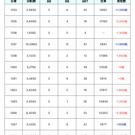
台番
回転数
合算
差枚数
BB
RB
ART
1353
3,965G
0
6
40
1/660
+1,500枚
1355
4,649G
0
4
18
1/1162
-3,000枚
1356
1,655G
0
0
4
--
-1,300枚
1357
10,096G
0
12
81
1/841
+1,600枚
1358
3,133G
0
2
13
1/1566
-1,600枚
1360
5,275G
0
5
39
1/1055
+0枚
1361
5,485G
0
6
38
1/914
+0枚
1363
3,834G
0
2
16
1/1917
-1,800枚
1365
4,854G
0
1
29
1/4854
-1,200枚
1366
6,405G
0
2
23
1/3202
-3,500枚
1367
5,422G
0
8
42
1/677
+300枚