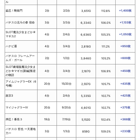
ル
盗忍！剛衛門
2台
2/2台
+1,400枚
3,651G
112.8%
パチスロ北斗の拳 宿命
3台
3/3台
+1,133枚
6,334G
106.0%
SLOT魔法少女まどか☆
4台
2/4台
+1,050枚
6,636G
105.3%
マギカ2
ハナビ通
4台
3/4台
+950枚
2,818G
111.2%
パチスロ フレームアー
2台
1/2台
+600枚
3,846G
105.2%
ムズ・ガール
SLOT劇場版魔法少女ま
どか☆マギカ[新編]叛逆
4台
3/4台
+450枚
2,187G
106.9%
の物語
アイムジャグラーEX（6
20台
15/20台
+435枚
2,557G
105.7%
号機)
政宗3
4台
2/4台
+425枚
5,335G
102.7%
マイジャグラーⅣ
20台
9/20台
+375枚
4,601G
102.7%
押忍！番長３
19台
7/19台
+368枚
5,152G
102.4%
パチスロ 哲也 ー天運地
3台
1/3台
+233枚
859G
109.0%
力ー