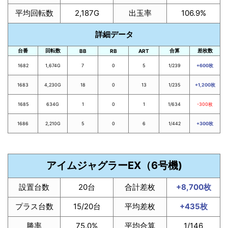
平均回転数
2,187G
出玉率
106.9%
詳細データ
台番
回転数
合算
差枚数
BB
RB
ART
1682
1,674G
7
0
5
1/239
+600枚
1683
4,230G
18
0
13
1/235
+1,200枚
1685
634G
1
0
1
1/634
-300枚
1686
2,210G
5
0
6
1/442
+300枚
アイムジャグラーEX（6号機)
設置台数
20台
合計差枚
+8,700枚
プラス台数
15/20台
平均差枚
+435枚
勝率
75.0%
平均合算
1/146