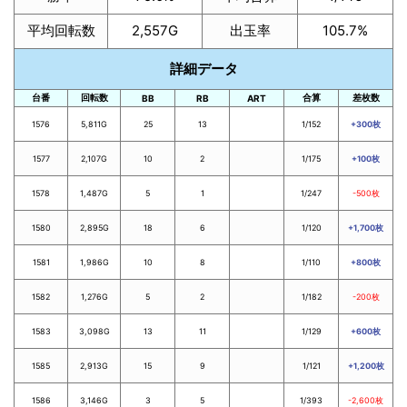
平均回転数
2,557G
出玉率
105.7%
詳細データ
台番
回転数
合算
差枚数
BB
RB
ART
1576
5,811G
25
13
1/152
+300枚
1577
2,107G
10
2
1/175
+100枚
1578
1,487G
5
1
1/247
-500枚
1580
2,895G
18
6
1/120
+1,700枚
1581
1,986G
10
8
1/110
+800枚
1582
1,276G
5
2
1/182
-200枚
1583
3,098G
13
11
1/129
+600枚
1585
2,913G
15
9
1/121
+1,200枚
1586
3,146G
3
5
1/393
-2,600枚