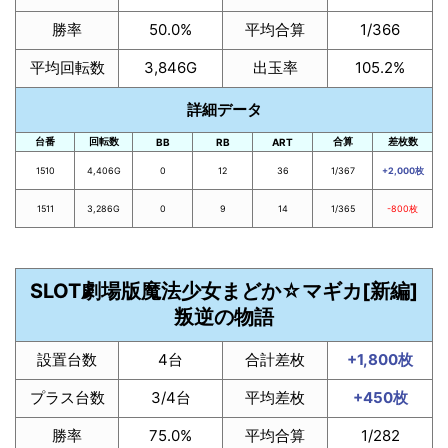
勝率
50.0%
平均合算
1/366
平均回転数
3,846G
出玉率
105.2%
詳細データ
台番
回転数
合算
差枚数
BB
RB
ART
1510
4,406G
0
12
36
1/367
+2,000枚
1511
3,286G
0
9
14
1/365
-800枚
SLOT劇場版魔法少女まどか☆マギカ[新編]
叛逆の物語
設置台数
4台
合計差枚
+1,800枚
プラス台数
3/4台
平均差枚
+450枚
勝率
75.0%
平均合算
1/282