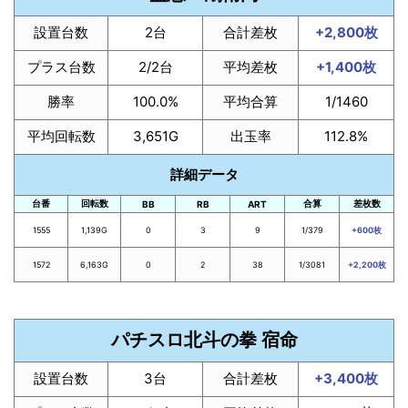
設置台数
2台
合計差枚
+2,800枚
プラス台数
2/2台
平均差枚
+1,400枚
勝率
100.0%
平均合算
1/1460
平均回転数
3,651G
出玉率
112.8%
詳細データ
台番
回転数
合算
差枚数
BB
RB
ART
1555
1,139G
0
3
9
1/379
+600枚
1572
6,163G
0
2
38
1/3081
+2,200枚
パチスロ北斗の拳 宿命
設置台数
3台
合計差枚
+3,400枚