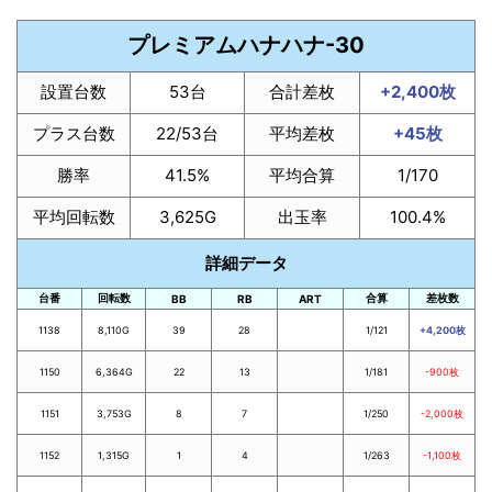
プレミアムハナハナ-30
設置台数
53台
合計差枚
+2,400枚
プラス台数
22/53台
平均差枚
+45枚
勝率
41.5%
平均合算
1/170
平均回転数
3,625G
出玉率
100.4%
詳細データ
台番
回転数
合算
差枚数
BB
RB
ART
1138
8,110G
39
28
1/121
+4,200枚
1150
6,364G
22
13
1/181
-900枚
1151
3,753G
8
7
1/250
-2,000枚
1152
1,315G
1
4
1/263
-1,100枚