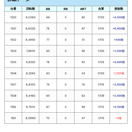
台番
回転数
合算
差枚数
BB
RB
ART
1530
9,038G
69
0
80
1/130
+4,500枚
1531
8,632G
78
0
97
1/110
+6,900枚
1532
8,495G
77
0
51
1/110
+500枚
1533
7,861G
65
0
59
1/120
+1,200枚
1535
9,822G
78
0
92
1/125
+4,800枚
1536
8,224G
63
0
43
1/130
-1,000枚
1537
8,810G
74
0
74
1/119
+3,000枚
1538
8,416G
65
0
62
1/129
+2,000枚
1550
9,781G
87
0
96
1/112
+5,100枚
1551
8,099G
70
0
47
1/115
+0枚