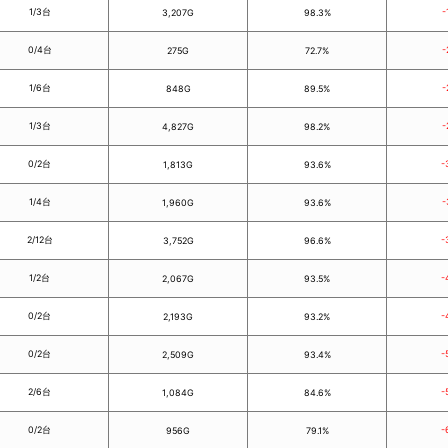
1/3台
-
3,207G
98.3%
0/4台
-
275G
72.7%
1/6台
-
848G
89.5%
1/3台
-
4,827G
98.2%
0/2台
-
1,813G
93.6%
1/4台
-
1,960G
93.6%
2/12台
-
3,752G
96.6%
1/2台
-
2,067G
93.5%
0/2台
-
2,193G
93.2%
0/2台
-
2,509G
93.4%
2/6台
-
1,084G
84.6%
0/2台
-
956G
79.1%