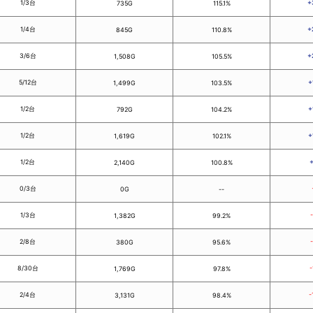
1/3台
+
735G
115.1%
1/4台
+
845G
110.8%
3/6台
+
1,508G
105.5%
5/12台
+
1,499G
103.5%
1/2台
+
792G
104.2%
1/2台
+
1,619G
102.1%
1/2台
2,140G
100.8%
0/3台
0G
--
1/3台
1,382G
99.2%
2/8台
380G
95.6%
8/30台
-
1,769G
97.8%
2/4台
-
3,131G
98.4%