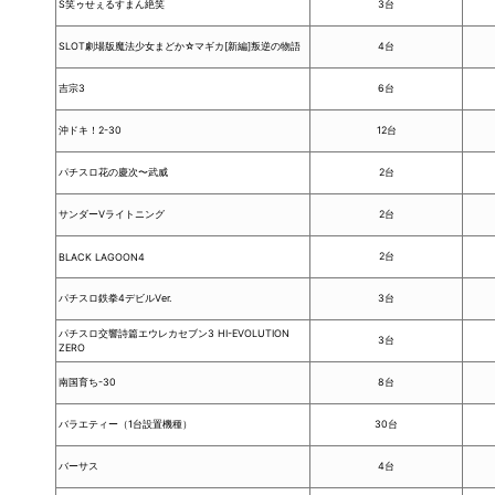
S笑ゥせぇるすまん絶笑
3台
SLOT劇場版魔法少女まどか☆マギカ[新編]叛逆の物語
4台
吉宗3
6台
沖ドキ！2-30
12台
パチスロ花の慶次〜武威
2台
サンダーVライトニング
2台
2台
BLACK LAGOON4
パチスロ鉄拳4デビルVer.
3台
パチスロ交響詩篇エウレカセブン3 HI-EVOLUTION
3台
ZERO
南国育ち-30
8台
バラエティー（1台設置機種）
30台
バーサス
4台