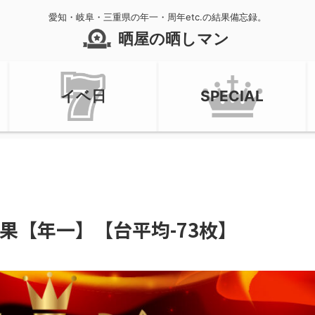
愛知・岐阜・三重県の年一・周年etc.の結果備忘録。
晒屋の晒しマン
イベ日
SPECIAL
店結果【年一】【台平均-73枚】