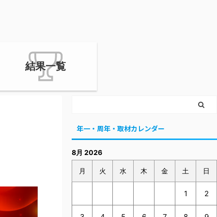
結果一覧
年一・周年・取材カレンダー
8月 2026
月
火
水
木
金
土
日
1
2
3
4
5
6
7
8
9