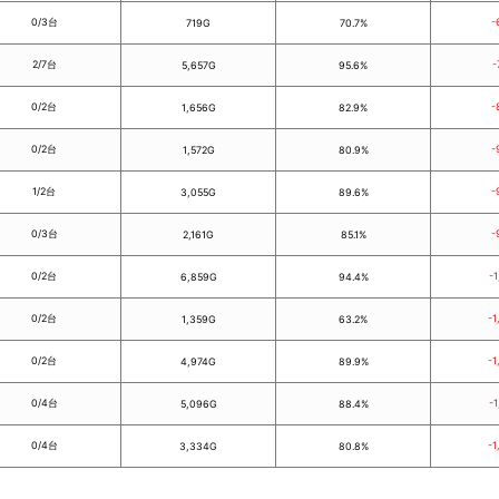
0/3台
-
719G
70.7%
2/7台
-
5,657G
95.6%
0/2台
-
1,656G
82.9%
0/2台
-
1,572G
80.9%
1/2台
-
3,055G
89.6%
0/3台
-
2,161G
85.1%
0/2台
-
6,859G
94.4%
0/2台
-
1,359G
63.2%
0/2台
-
4,974G
89.9%
0/4台
-
5,096G
88.4%
0/4台
-
3,334G
80.8%