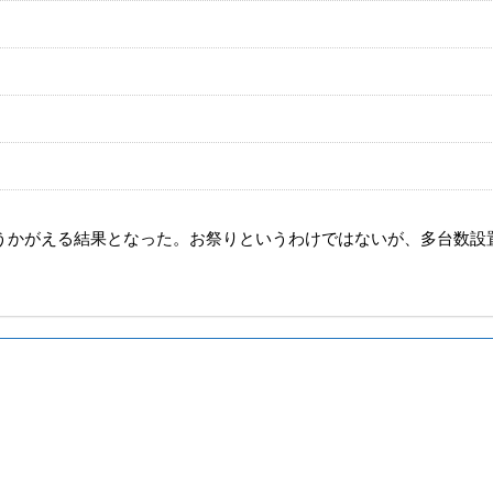
うかがえる結果となった。お祭りというわけではないが、多台数設