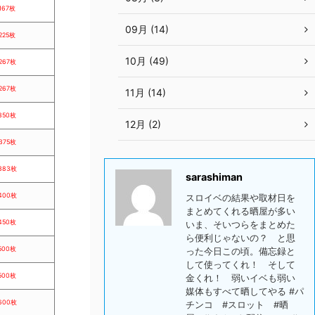
167枚
09月 (14)
225枚
10月 (49)
267枚
267枚
11月 (14)
350枚
12月 (2)
375枚
383枚
sarashiman
400枚
スロイベの結果や取材日を
まとめてくれる晒屋が多い
450枚
いま、そいつらをまとめた
ら便利じゃないの？ と思
500枚
った今日この頃。備忘録と
して使ってくれ！ そして
500枚
金くれ！ 弱いイベも弱い
媒体もすべて晒してやる #パ
600枚
チンコ #スロット #晒