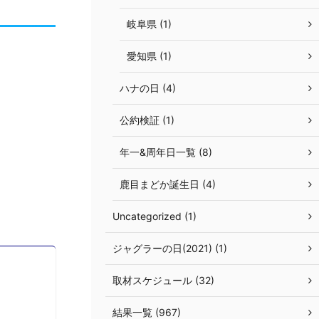
岐阜県 (1)
愛知県 (1)
ハナの日 (4)
公約検証 (1)
年一&周年日一覧 (8)
鹿目まどか誕生日 (4)
Uncategorized (1)
ジャグラーの日(2021) (1)
取材スケジュール (32)
結果一覧 (967)