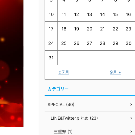
10
11
12
13
14
15
16
17
18
19
20
21
22
23
24
25
26
27
28
29
30
31
« 7月
9月 »
カテゴリー
SPECIAL (40)
LINE&Twitterまとめ (23)
三重県 (1)