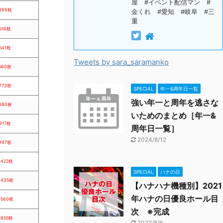
屋 #イベント配信マン #
399枚
金くれ #愛知 #岐阜 #三
重
516枚
541枚
Tweets by sara_saramanko
560枚
773枚
SPECIAL
年一&周年日一覧
強い年一と周年を逃さな
880枚
いためのまとめ［年一&
917枚
周年日一覧］
2024/8/12
997枚
1,422枚
SPECIAL
ハナの日
1,435枚
【ハナハナ機種別】2021
年ハナの日優良ホール目
1,580枚
次 ※完成
1,855枚
2022/8/6