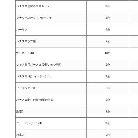
パチスロ恵比寿マスカッツ
3台
アナターのオット!?はーです
3台
バーサス
4台
パチスロラブ嬢Ⅱ
2台
沖ドキ！2-30
10台
シャア専用パチスロ 逆襲の赤い彗星
2台
パチスロ モンキーターンⅣ
3台
ビッグシオ-30
5台
パチスロ北斗の拳 修羅の国篇
2台
政宗2
3台
ニューパルサーSPⅢ
3台
政宗3
2台