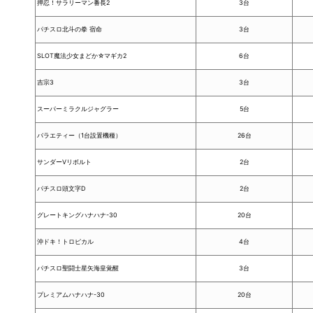
押忍！サラリーマン番長2
3台
パチスロ北斗の拳 宿命
3台
SLOT魔法少女まどか☆マギカ2
6台
吉宗3
3台
スーパーミラクルジャグラー
5台
バラエティー（1台設置機種）
26台
サンダーVリボルト
2台
パチスロ頭文字D
2台
グレートキングハナハナ-30
20台
沖ドキ！トロピカル
4台
パチスロ聖闘士星矢海皇覚醒
3台
プレミアムハナハナ-30
20台