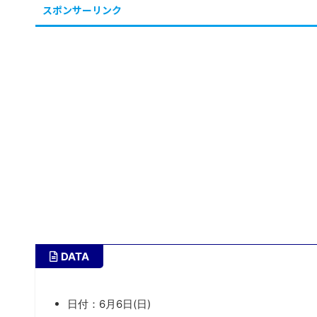
スポンサーリンク
DATA
日付：6月6日(日)