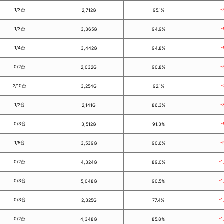
1/3台
-
2,712G
95.1%
1/3台
-
3,365G
94.9%
1/4台
-
3,442G
94.8%
0/2台
-
2,032G
90.8%
2/10台
-
3,254G
92.1%
1/2台
-
2,141G
86.3%
0/3台
-
3,512G
91.3%
1/5台
-
3,539G
90.6%
0/2台
-
4,324G
89.0%
0/3台
-
5,048G
90.5%
0/3台
-
2,325G
77.4%
0/2台
-
4,348G
85.8%