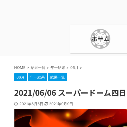
ホーム
HOME
>
結果一覧
>
年一結果
>
06月
>
06月
年一結果
結果一覧
2021/06/06 スーパードーム
2021年6月6日
2021年9月9日