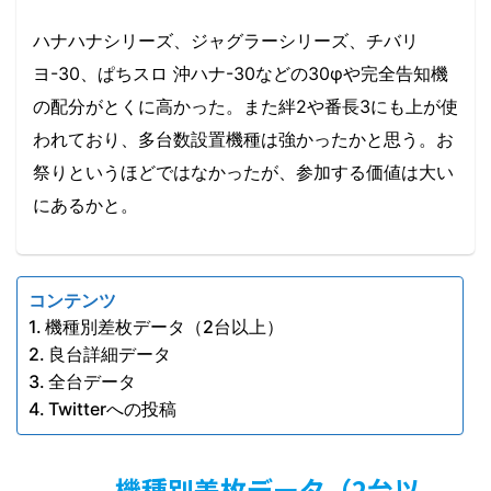
ハナハナシリーズ、ジャグラーシリーズ、チバリ
ヨ-30、ぱちスロ 沖ハナ-30などの30φや完全告知機
の配分がとくに高かった。また絆2や番長3にも上が使
われており、多台数設置機種は強かったかと思う。お
祭りというほどではなかったが、参加する価値は大い
にあるかと。
コンテンツ
機種別差枚データ（2台以上）
良台詳細データ
全台データ
Twitterへの投稿
機種別差枚データ（2台以