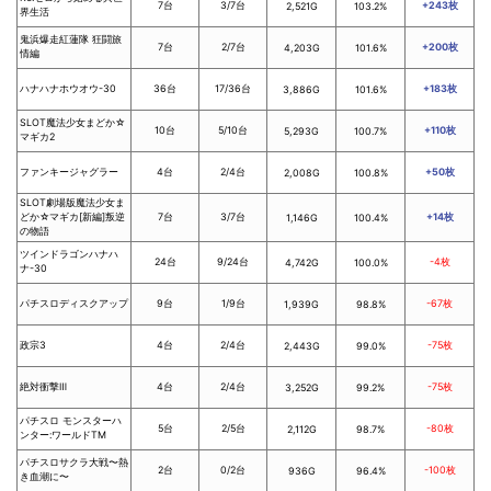
7台
3/7台
+243枚
2,521G
103.2%
界生活
鬼浜爆走紅蓮隊 狂闘旅
7台
2/7台
+200枚
4,203G
101.6%
情編
ハナハナホウオウ-30
36台
17/36台
+183枚
3,886G
101.6%
SLOT魔法少女まどか☆
10台
5/10台
+110枚
5,293G
100.7%
マギカ2
ファンキージャグラー
4台
2/4台
+50枚
2,008G
100.8%
SLOT劇場版魔法少女ま
どか☆マギカ[新編]叛逆
7台
3/7台
+14枚
1,146G
100.4%
の物語
ツインドラゴンハナハ
24台
9/24台
-4枚
4,742G
100.0%
ナ-30
パチスロディスクアップ
9台
1/9台
-67枚
1,939G
98.8%
政宗3
4台
2/4台
-75枚
2,443G
99.0%
絶対衝撃Ⅲ
4台
2/4台
-75枚
3,252G
99.2%
パチスロ モンスターハ
5台
2/5台
-80枚
2,112G
98.7%
ンター:ワールドTM
パチスロサクラ大戦〜熱
2台
0/2台
-100枚
936G
96.4%
き血潮に〜