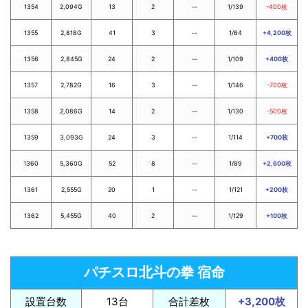
1354
2,094G
13
2
--
1/139
-400枚
1355
2,818G
41
3
--
1/64
+4,200枚
1356
2,845G
24
2
--
1/109
+400枚
1357
2,782G
16
3
--
1/146
-700枚
1358
2,086G
14
2
--
1/130
-500枚
1359
3,093G
24
3
--
1/114
+700枚
1360
5,360G
52
8
--
1/89
+2,600枚
1361
2,555G
20
1
--
1/121
+200枚
1362
5,455G
40
2
--
1/129
+100枚
パチスロ北斗の拳 宿命
設置台数
13台
合計差枚
+3,200枚