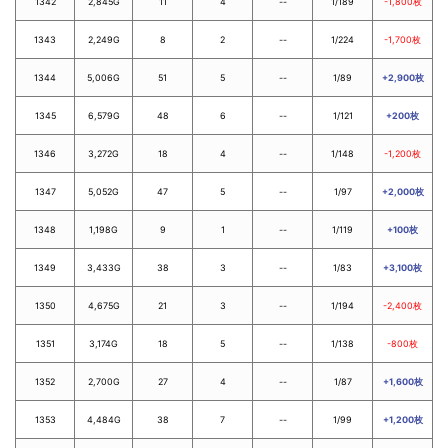
1342
2,845G
11
4
--
1/189
-1,800枚
1343
2,249G
8
2
--
1/224
-1,700枚
1344
5,006G
51
5
--
1/89
+2,900枚
1345
6,579G
48
6
--
1/121
+200枚
1346
3,272G
18
4
--
1/148
-1,200枚
1347
5,052G
47
5
--
1/97
+2,000枚
1348
1,198G
9
1
--
1/119
+100枚
1349
3,433G
38
3
--
1/83
+3,100枚
1350
4,675G
21
3
--
1/194
-2,400枚
1351
3,174G
18
5
--
1/138
-800枚
1352
2,700G
27
4
--
1/87
+1,600枚
1353
4,484G
38
7
--
1/99
+1,200枚