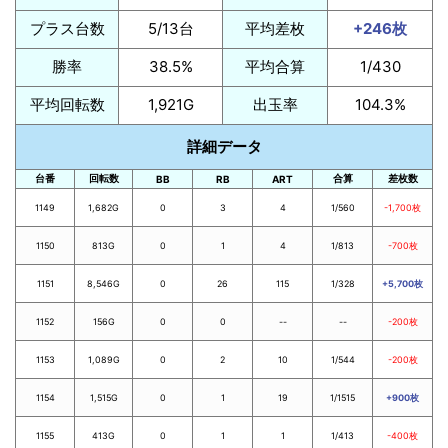
プラス台数
5/13台
平均差枚
+246枚
勝率
38.5%
平均合算
1/430
平均回転数
1,921G
出玉率
104.3%
詳細データ
台番
回転数
合算
差枚数
BB
RB
ART
1149
1,682G
0
3
4
1/560
-1,700枚
1150
813G
0
1
4
1/813
-700枚
1151
8,546G
0
26
115
1/328
+5,700枚
1152
156G
0
0
--
--
-200枚
1153
1,089G
0
2
10
1/544
-200枚
1154
1,515G
0
1
19
1/1515
+900枚
1155
413G
0
1
1
1/413
-400枚