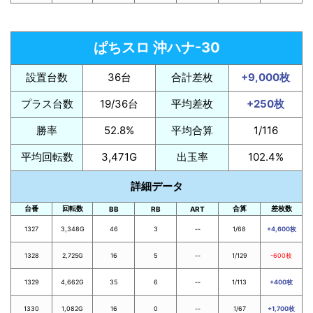
ぱちスロ 沖ハナ-30
設置台数
36台
合計差枚
+9,000枚
プラス台数
19/36台
平均差枚
+250枚
勝率
52.8%
平均合算
1/116
平均回転数
3,471G
出玉率
102.4%
詳細データ
台番
回転数
合算
差枚数
BB
RB
ART
1327
3,348G
46
3
--
1/68
+4,600枚
1328
2,725G
16
5
--
1/129
-600枚
1329
4,662G
35
6
--
1/113
+400枚
1330
1,082G
16
0
--
1/67
+1,700枚