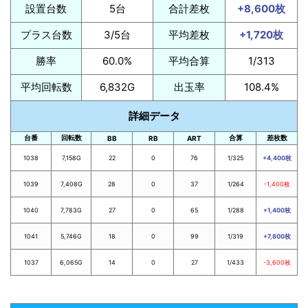
設置台数
5台
合計差枚
+8,600枚
プラス台数
3/5台
平均差枚
+1,720枚
勝率
60.0%
平均合算
1/313
平均回転数
6,832G
出玉率
108.4%
詳細データ
台番
回転数
合算
差枚数
BB
RB
ART
1038
7,158G
22
0
76
1/325
+4,400枚
1039
7,408G
28
0
37
1/264
-1,400枚
1040
7,783G
27
0
65
1/288
+1,400枚
1041
5,746G
18
0
99
1/319
+7,800枚
1037
6,065G
14
0
27
1/433
-3,600枚