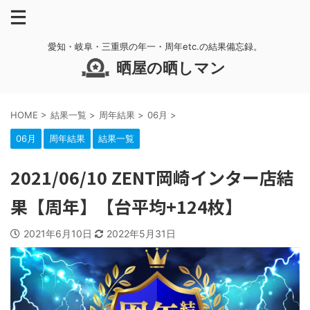
愛知・岐阜・三重県の年一・周年etc.の結果備忘録。
晒屋の晒しマン
HOME
>
結果一覧
>
周年結果
>
06月
>
06月
周年結果
結果一覧
2021/06/10 ZENT岡崎インター店結
果【周年】【台平均+124枚】
2021年6月10日
2022年5月31日