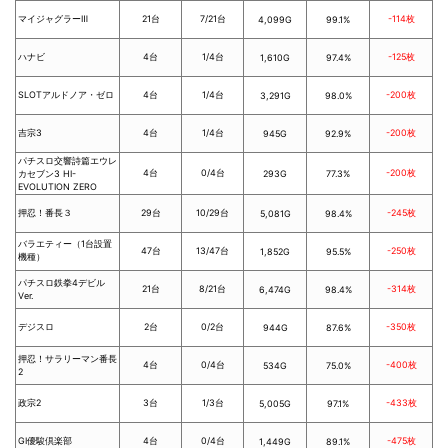
マイジャグラーⅢ
21台
7/21台
-114枚
4,099G
99.1%
ハナビ
4台
1/4台
-125枚
1,610G
97.4%
SLOTアルドノア・ゼロ
4台
1/4台
-200枚
3,291G
98.0%
吉宗3
4台
1/4台
-200枚
945G
92.9%
パチスロ交響詩篇エウレ
4台
0/4台
-200枚
カセブン3 HI-
293G
77.3%
EVOLUTION ZERO
押忍！番長３
29台
10/29台
-245枚
5,081G
98.4%
バラエティー（1台設置
47台
13/47台
-250枚
1,852G
95.5%
機種）
パチスロ鉄拳4デビル
21台
8/21台
-314枚
6,474G
98.4%
Ver.
デジスロ
2台
0/2台
-350枚
944G
87.6%
押忍！サラリーマン番長
4台
0/4台
-400枚
534G
75.0%
2
政宗2
3台
1/3台
-433枚
5,005G
97.1%
GⅠ優駿倶楽部
4台
0/4台
-475枚
1,449G
89.1%