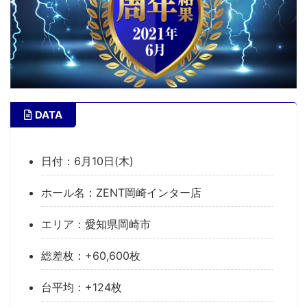
DATA
日付：6月10日(木)
ホール名：ZENT岡崎インター店
エリア：愛知県岡崎市
総差枚：+60,600枚
台平均：+124枚