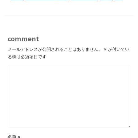
comment
メールアドレスが公開されることはありません。
※
が付いてい
る欄は必須項目です
名前
※