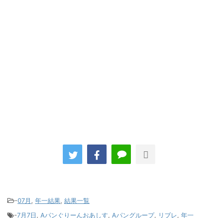
-
07月
,
年一結果
,
結果一覧
-
7月7日
,
Aパンぐりーんおあしす
,
Aパングループ
,
リブレ
,
年一