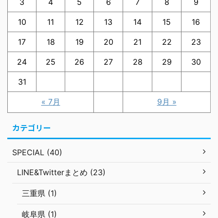
3
4
5
6
7
8
9
10
11
12
13
14
15
16
17
18
19
20
21
22
23
24
25
26
27
28
29
30
31
« 7月
9月 »
カテゴリー
SPECIAL (40)
LINE&Twitterまとめ (23)
三重県 (1)
岐阜県 (1)