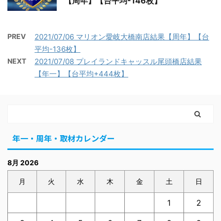
【周年】【台平均-146枚】
PREV
2021/07/06 マリオン愛岐大橋南店結果【周年】【台
平均-136枚】
NEXT
2021/07/08 プレイランドキャッスル尾頭橋店結果
【年一】【台平均+444枚】
年一・周年・取材カレンダー
8月 2026
月
火
水
木
金
土
日
1
2