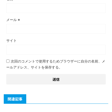
メール
※
サイト
次回のコメントで使用するためブラウザーに自分の名前、メ
ールアドレス、サイトを保存する。
関連記事