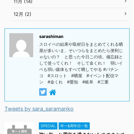
11月 (14)
12月 (2)
sarashiman
スロイベの結果や取材日をまとめてくれる晒
屋が多いいま、そいつらをまとめたら便利じ
ゃないの？ と思った今日この頃。備忘録と
して使ってくれ！ そして金くれ！ 弱いイ
ベも弱い媒体もすべて晒してやる #パチン
コ #スロット #晒屋 #イベント配信マ
ン #金くれ #愛知 #岐阜 #三重
Tweets by sara_saramanko
SPECIAL
年一&周年日一覧