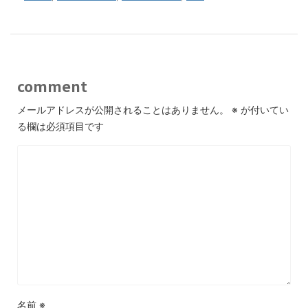
comment
メールアドレスが公開されることはありません。
※
が付いてい
る欄は必須項目です
名前
※