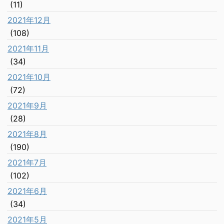
(11)
2021年12月
(108)
2021年11月
(34)
2021年10月
(72)
2021年9月
(28)
2021年8月
(190)
2021年7月
(102)
2021年6月
(34)
2021年5月