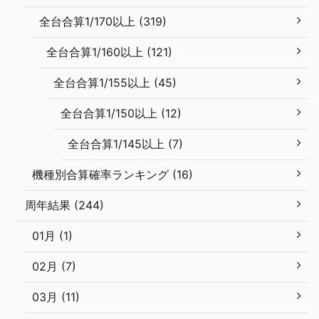
全台合算1/170以上 (319)
全台合算1/160以上 (121)
全台合算1/155以上 (45)
全台合算1/150以上 (12)
全台合算1/145以上 (7)
機種別合算確率ランキング (16)
周年結果 (244)
01月 (1)
02月 (7)
03月 (11)