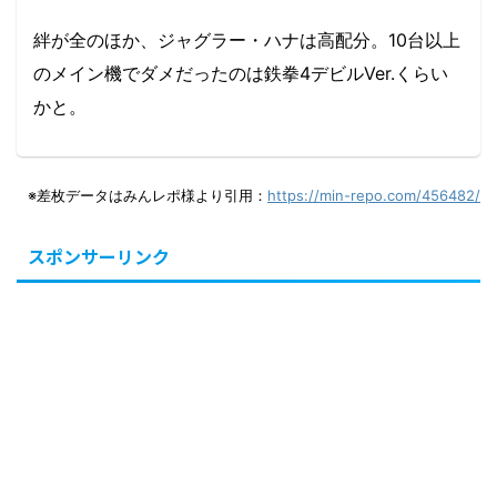
絆が全のほか、ジャグラー・ハナは高配分。10台以上
のメイン機でダメだったのは鉄拳4デビルVer.くらい
かと。
※差枚データはみんレポ様より引用：
https://min-repo.com/456482
/
スポンサーリンク