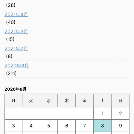
(28)
2021年4月
(40)
2021年3月
(15)
2021年2月
(8)
2020年8月
(211)
2026年8月
月
火
水
木
金
土
日
1
2
3
4
5
6
7
8
9