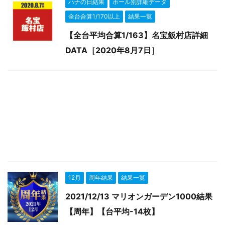
ハナの日結果
ホール別詳細データ
全台合算1/170以上
結果一覧
【全台平均合算1/163】名宝飯村店詳細
DATA［2020年8月7日］
12月
周年結果
結果一覧
2021/12/13 マリオンガーデン1000結果
【周年】【台平均-14枚】