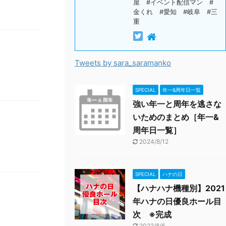
屋 #イベント配信マン #
金くれ #愛知 #岐阜 #三
重
Tweets by sara_saramanko
SPECIAL
年一&周年日一覧
強い年一と周年を逃さな
いためのまとめ［年一&
周年日一覧］
2024/8/12
SPECIAL
ハナの日
【ハナハナ機種別】2021
年ハナの日優良ホール目
次 ※完成
2022/8/6