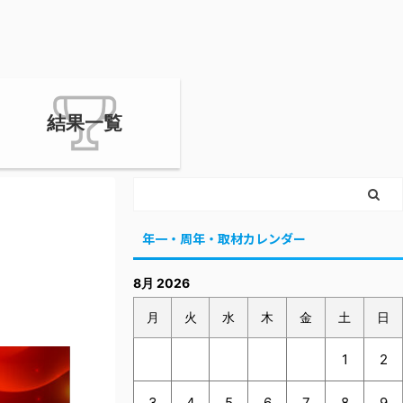
結果一覧
年一・周年・取材カレンダー
8月 2026
月
火
水
木
金
土
日
1
2
3
4
5
6
7
8
9