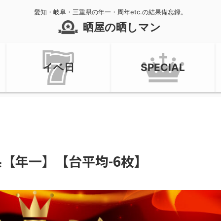
愛知・岐阜・三重県の年一・周年etc.の結果備忘録。
晒屋の晒しマン
イベ日
SPECIAL
店結果【年一】【台平均-6枚】