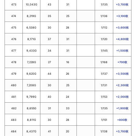
473
10,043G
43
31
1/135
+3,700枚
474
8,219G
35
25
1/136
+3,100枚
475
6,538G
30
28
1/112
+3,600枚
476
8,171G
37
31
1/120
+4,800枚
477
9,433G
34
31
1/145
+1,500枚
478
7,228G
27
16
1/168
+700枚
479
9,620G
44
26
1/137
+3,500枚
480
7,208G
30
25
1/131
+2,300枚
481
9,799G
40
24
1/153
+2,000枚
482
8,655G
31
33
1/135
+1,900枚
483
8,811G
30
28
1/151
+800枚
484
8,437G
41
20
1/138
+3,700枚