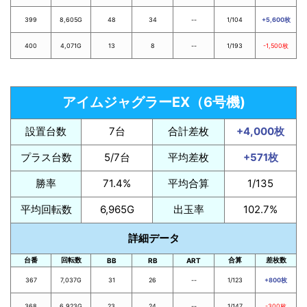
399
8,605G
48
34
--
1/104
+5,600枚
400
4,071G
13
8
--
1/193
-1,500枚
アイムジャグラーEX（6号機)
設置台数
7台
合計差枚
+4,000枚
プラス台数
5/7台
平均差枚
+571枚
勝率
71.4%
平均合算
1/135
平均回転数
6,965G
出玉率
102.7%
詳細データ
台番
回転数
合算
差枚数
BB
RB
ART
367
7,037G
31
26
--
1/123
+800枚
368
6,923G
23
24
--
1/147
-300枚