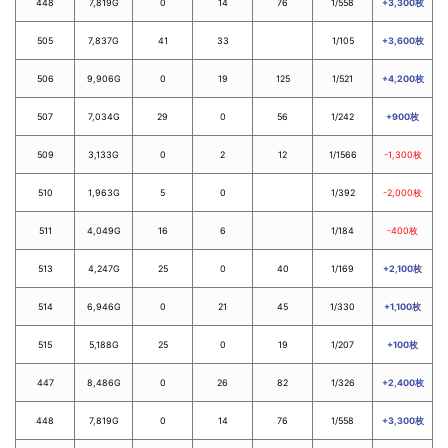
448
7,819G
0
14
76
1/558
+3,300枚
505
7,837G
41
33
1/105
+3,600枚
506
9,906G
0
19
125
1/521
+4,200枚
507
7,034G
29
0
56
1/242
+900枚
509
3,133G
0
2
12
1/1566
-1,300枚
510
1,963G
5
0
1/392
-2,000枚
511
4,049G
16
6
1/184
-400枚
513
4,247G
25
0
40
1/169
+2,100枚
514
6,946G
0
21
45
1/330
+1,100枚
515
5,188G
25
0
19
1/207
+100枚
447
8,486G
0
26
82
1/326
+2,400枚
448
7,819G
0
14
76
1/558
+3,300枚