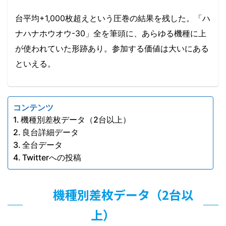
台平均+1,000枚超えという圧巻の結果を残した。「ハ
ナハナホウオウ-30」全を筆頭に、あらゆる機種に上
が使われていた形跡あり。参加する価値は大いにある
といえる。
コンテンツ
機種別差枚データ（2台以上）
良台詳細データ
全台データ
Twitterへの投稿
機種別差枚データ（2台以
上）