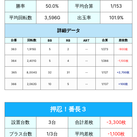
勝率
50.0%
平均合算
1/153
平均回転数
3,596G
出玉率
101.9%
詳細データ
台番
回転数
合算
差枚数
BB
RB
ART
363
1,915G
5
2
--
1/273
-900枚
364
2,401G
5
4
--
1/266
-1,100枚
365
8,004G
32
31
--
1/127
+2,700枚
366
2,062G
10
5
--
1/137
+100枚
押忍！番長３
設置台数
3台
合計差枚
-3,300枚
プラス台数
1/3台
平均差枚
-1,100枚