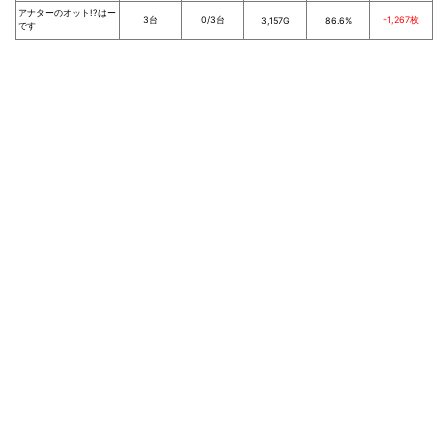
アナターのオット!?はー
3台
0/3台
-1,267枚
3,157G
86.6%
です