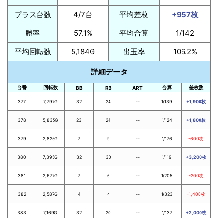
プラス台数
4/7台
平均差枚
+957枚
勝率
57.1%
平均合算
1/142
平均回転数
5,184G
出玉率
106.2%
詳細データ
台番
回転数
合算
差枚数
BB
RB
ART
377
7,797G
32
24
--
1/139
+1,900枚
378
5,835G
23
24
--
1/124
+1,800枚
379
2,825G
7
9
--
1/176
-600枚
380
7,395G
32
30
--
1/119
+3,200枚
381
2,677G
7
6
--
1/205
-200枚
382
2,587G
4
4
--
1/323
-1,400枚
383
7,169G
32
20
--
1/137
+2,000枚