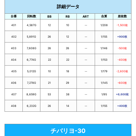
詳細データ
台番
回転数
合算
差枚数
BB
RB
ART
401
4,587G
12
10
--
1/208
-1,500枚
402
5,891G
26
12
--
1/155
+900枚
403
7,608G
26
26
--
1/146
-500枚
404
6,774G
22
22
--
1/153
-400枚
405
5,012G
10
18
--
1/179
-2,600枚
406
7,278G
21
29
--
1/145
-600枚
407
8,659G
53
38
--
1/95
+8,600枚
408
6,232G
26
14
--
1/155
+400枚
チバリヨ-30