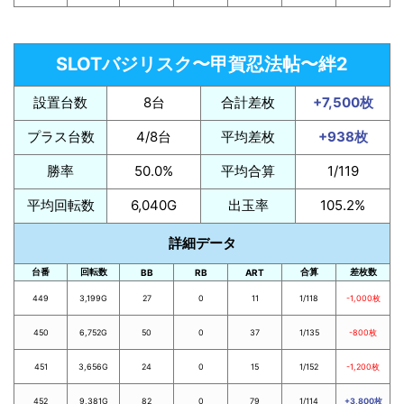
SLOTバジリスク〜甲賀忍法帖〜絆2
設置台数
8台
合計差枚
+7,500枚
プラス台数
4/8台
平均差枚
+938枚
勝率
50.0%
平均合算
1/119
平均回転数
6,040G
出玉率
105.2%
詳細データ
台番
回転数
合算
差枚数
BB
RB
ART
449
3,199G
27
0
11
1/118
-1,000枚
450
6,752G
50
0
37
1/135
-800枚
451
3,656G
24
0
15
1/152
-1,200枚
452
9,381G
82
0
79
1/114
+3,800枚