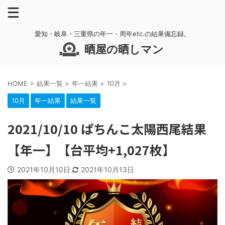
愛知・岐阜・三重県の年一・周年etc.の結果備忘録。
晒屋の晒しマン
HOME
>
結果一覧
>
年一結果
>
10月
>
10月
年一結果
結果一覧
2021/10/10 ぱちんこ太陽西尾結果
【年一】【台平均+1,027枚】
2021年10月10日
2021年10月13日