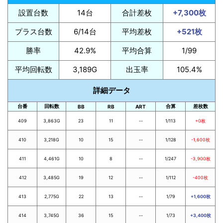
設置台数
14台
合計差枚
+7,300枚
プラス台数
6/14台
平均差枚
+521枚
勝率
42.9%
平均合算
1/99
平均回転数
3,189G
出玉率
105.4%
詳細データ
台番
回転数
合算
差枚数
BB
RB
ART
409
3,863G
23
11
--
1/113
+0枚
410
3,218G
10
15
--
1/128
-1,600枚
411
4,461G
10
8
--
1/247
-3,900枚
412
3,485G
19
12
--
1/112
-400枚
413
2,775G
22
13
--
1/79
+1,600枚
414
3,745G
36
15
--
1/73
+3,400枚