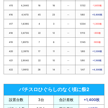
415
4,244G
16
16
--
1/132
-1,600枚
416
4,147G
45
23
--
1/60
+5,600枚
417
1,639G
4
3
--
1/234
-1,300枚
418
3,873G
22
12
--
1/113
-200枚
419
1,897G
7
6
--
1/145
-900枚
420
2,397G
17
11
--
1/85
+1,200枚
421
2,904G
22
10
--
1/90
+1,100枚
422
1,991G
28
14
--
1/47
+4,300枚
パチスロひぐらしのなく頃に祭2
設置台数
3台
合計差枚
+1,400枚