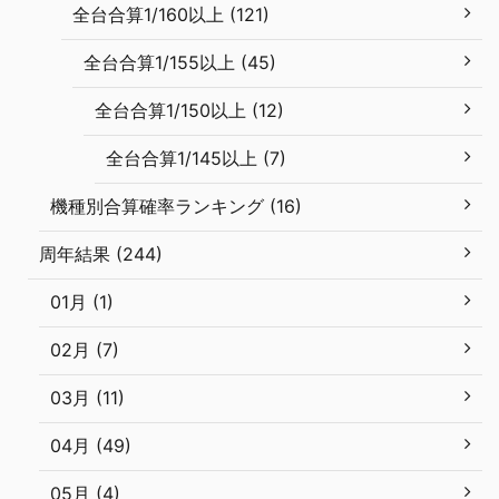
全台合算1/160以上 (121)
全台合算1/155以上 (45)
全台合算1/150以上 (12)
全台合算1/145以上 (7)
機種別合算確率ランキング (16)
周年結果 (244)
01月 (1)
02月 (7)
03月 (11)
04月 (49)
05月 (4)