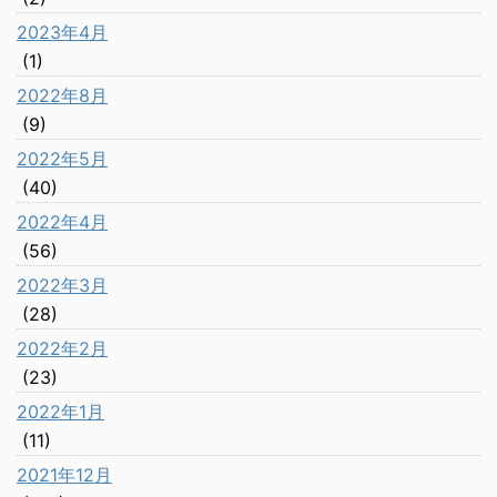
2023年4月
(1)
2022年8月
(9)
2022年5月
(40)
2022年4月
(56)
2022年3月
(28)
2022年2月
(23)
2022年1月
(11)
2021年12月