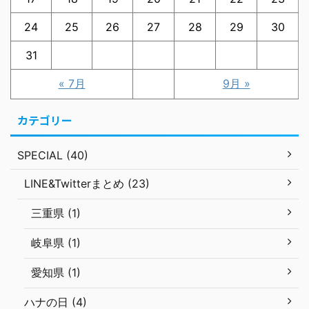
24
25
26
27
28
29
30
31
« 7月
9月 »
カテゴリー
SPECIAL (40)
LINE&Twitterまとめ (23)
三重県 (1)
岐阜県 (1)
愛知県 (1)
ハナの日 (4)