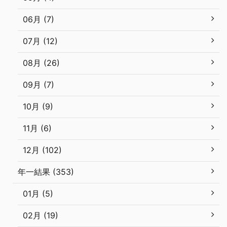
06月 (7)
07月 (12)
08月 (26)
09月 (7)
10月 (9)
11月 (6)
12月 (102)
年一結果 (353)
01月 (5)
02月 (19)