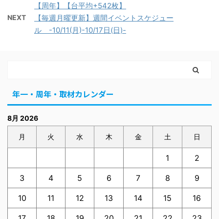
【周年】【台平均+542枚】
NEXT
【毎週月曜更新】週間イベントスケジュー
ル -10/11(月)-10/17日(日)-
年一・周年・取材カレンダー
8月 2026
月
火
水
木
金
土
日
1
2
3
4
5
6
7
8
9
10
11
12
13
14
15
16
17
18
19
20
21
22
23