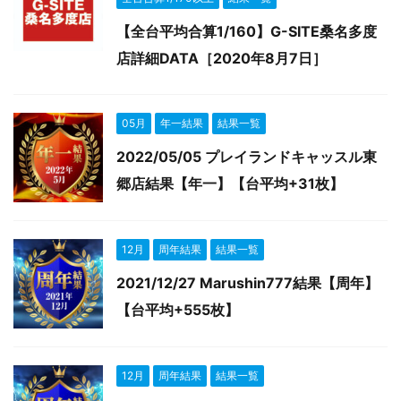
【全台平均合算1/160】G-SITE桑名多度
店詳細DATA［2020年8月7日］
05月
年一結果
結果一覧
2022/05/05 プレイランドキャッスル東
郷店結果【年一】【台平均+31枚】
12月
周年結果
結果一覧
2021/12/27 Marushin777結果【周年】
【台平均+555枚】
12月
周年結果
結果一覧