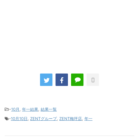
-
10月
,
年一結果
,
結果一覧
-
10月10日
,
ZENTグループ
,
ZENT梅坪店
,
年一