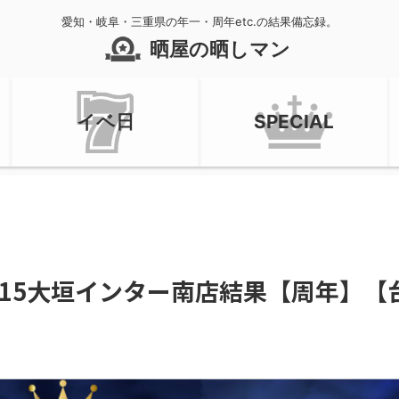
愛知・岐阜・三重県の年一・周年etc.の結果備忘録。
晒屋の晒しマン
イベ日
SPECIAL
ルド1515大垣インター南店結果【周年】