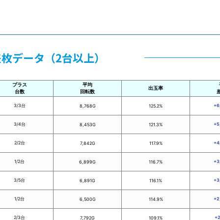
枚データ（2台以上）
プラス
平均
出玉率
台数
回転数
3/3台
+6
8,768G
125.2%
3/4台
+5
8,453G
121.3%
2/2台
+4
7,842G
117.9%
1/2台
+3
6,899G
116.7%
3/5台
+3
6,891G
116.1%
1/2台
+2
6,500G
114.9%
2/3台
+2
7,792G
109.1%