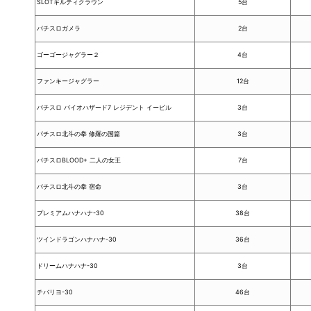
SLOTギルティクラウン
5台
パチスロガメラ
2台
ゴーゴージャグラー２
4台
ファンキージャグラー
12台
パチスロ バイオハザード7 レジデント イービル
3台
パチスロ北斗の拳 修羅の国篇
3台
パチスロBLOOD+ 二人の女王
7台
パチスロ北斗の拳 宿命
3台
プレミアムハナハナ-30
38台
ツインドラゴンハナハナ-30
36台
ドリームハナハナ-30
3台
チバリヨ-30
46台