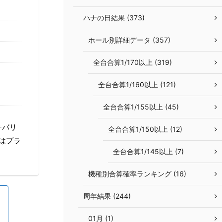
ハナの日結果 (373)
ホール別詳細データ (357)
全台合算1/170以上 (319)
全台合算1/160以上 (121)
全台合算1/155以上 (45)
チバリ
全台合算1/150以上 (12)
はプラ
全台合算1/145以上 (7)
機種別合算確率ランキング (16)
周年結果 (244)
01月 (1)