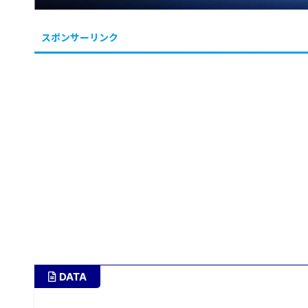
スポンサーリンク
DATA