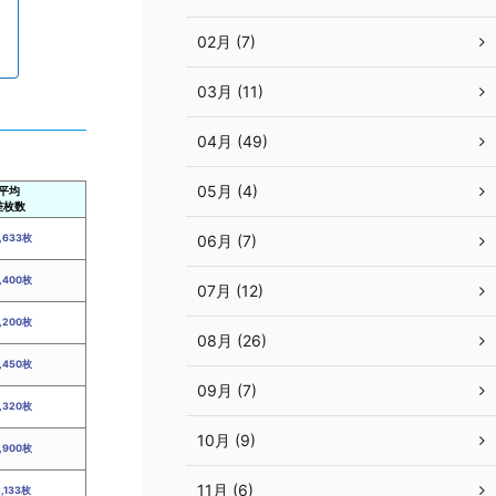
02月 (7)
03月 (11)
04月 (49)
05月 (4)
平均
差枚数
06月 (7)
,633枚
,400枚
07月 (12)
,200枚
08月 (26)
,450枚
09月 (7)
,320枚
10月 (9)
,900枚
11月 (6)
,133枚