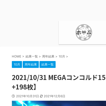
ホーム
HOME
>
結果一覧
>
周年結果
>
10月
>
10月
周年結果
結果一覧
2021/10/31 MEGAコンコ
+198枚】
2021年10月31日
2021年12月6日