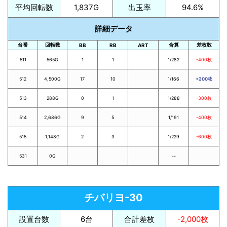
平均回転数
1,837G
出玉率
94.6%
詳細データ
台番
回転数
合算
差枚数
BB
RB
ART
511
565G
1
1
1/282
-400枚
512
4,500G
17
10
1/166
+200枚
513
288G
0
1
1/288
-300枚
514
2,686G
9
5
1/191
-400枚
515
1,148G
2
3
1/229
-600枚
531
0G
--
チバリヨ-30
設置台数
6台
合計差枚
-2,000枚