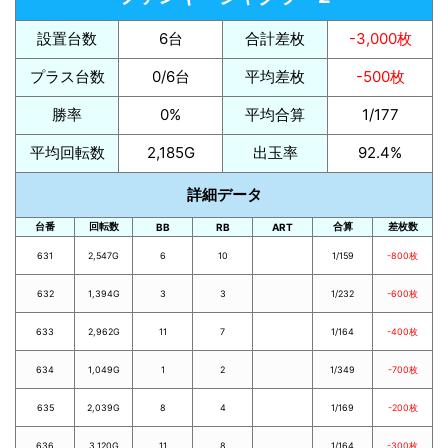
設置台数
6台
合計差枚
-3,000枚
プラス台数
0/6台
平均差枚
-500枚
勝率
0%
平均合算
1/177
平均回転数
2,185G
出玉率
92.4%
詳細データ
台番
回転数
合算
差枚数
BB
RB
ART
631
2,547G
6
10
1/159
-800枚
632
1,394G
3
3
1/232
-600枚
633
2,962G
11
7
1/164
-400枚
634
1,049G
1
2
1/349
-700枚
635
2,039G
8
4
1/169
-200枚
636
3,120G
11
8
1/164
-300枚