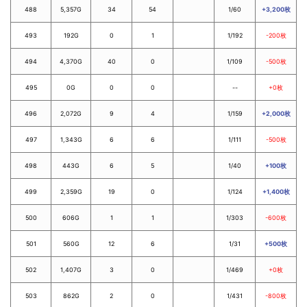
488
5,357G
34
54
1/60
+3,200枚
493
192G
0
1
1/192
-200枚
494
4,370G
40
0
1/109
-500枚
495
0G
0
0
--
+0枚
496
2,072G
9
4
1/159
+2,000枚
497
1,343G
6
6
1/111
-500枚
498
443G
6
5
1/40
+100枚
499
2,359G
19
0
1/124
+1,400枚
500
606G
1
1
1/303
-600枚
501
560G
12
6
1/31
+500枚
502
1,407G
3
0
1/469
+0枚
503
862G
2
0
1/431
-800枚