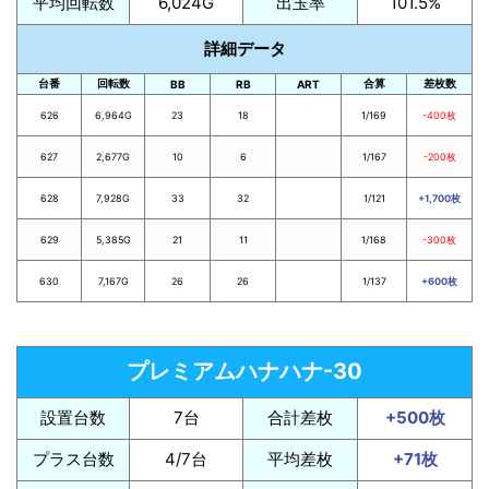
平均回転数
6,024G
出玉率
101.5%
詳細データ
台番
回転数
合算
差枚数
BB
RB
ART
626
6,964G
23
18
1/169
-400枚
627
2,677G
10
6
1/167
-200枚
628
7,928G
33
32
1/121
+1,700枚
629
5,385G
21
11
1/168
-300枚
630
7,167G
26
26
1/137
+600枚
プレミアムハナハナ-30
設置台数
7台
合計差枚
+500枚
プラス台数
4/7台
平均差枚
+71枚