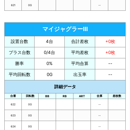
621
0G
--
マイジャグラーⅢ
設置台数
4台
合計差枚
+0枚
プラス台数
0/4台
平均差枚
+0枚
勝率
0%
平均合算
--
平均回転数
0G
出玉率
--
詳細データ
台番
回転数
合算
差枚数
BB
RB
ART
622
0G
--
623
0G
--
624
0G
--