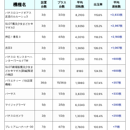
設置
プラス
平均
平均
機種名
出玉率
台数
台数
回転数
差枚数
パチスロコードギアス
3台
3/3台
+3,833枚
8,210G
115.6%
反逆のルルーシュ3
SLOT魔法少女まどか☆
3台
3/3台
+2,967枚
3,925G
125.2%
マギカ2
押忍！番長３
5台
4/5台
+2,160枚
4,001G
118.0%
吉宗3
3台
2/3台
+1,067枚
1,365G
126.0%
パチスロ モンスターハ
2台
1/2台
+600枚
2,005G
110.0%
ンター:ワールドTM
SLOT劇場版魔法少女ま
どか☆マギカ[新編]叛逆
3台
1/3台
+600枚
818G
124.5%
の物語
バラエティー（1台設置
36台
15/36台
+357枚
1,598G
107.4%
機種）
バーサス
3台
1/3台
+333枚
3,823G
102.9%
マイジャグラーⅤ
5台
2/5台
+280枚
6,024G
101.5%
パチスロガメラ
2台
1/2台
+250枚
1,303G
106.4%
プレミアムハナハナ-30
7台
4/7台
+71枚
2,760G
100.9%