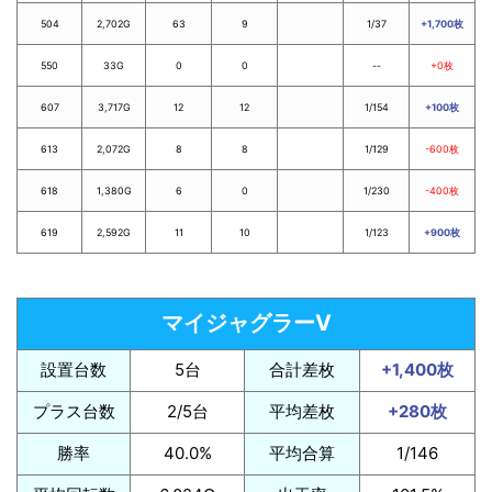
504
2,702G
63
9
1/37
+1,700枚
550
33G
0
0
--
+0枚
607
3,717G
12
12
1/154
+100枚
613
2,072G
8
8
1/129
-600枚
618
1,380G
6
0
1/230
-400枚
619
2,592G
11
10
1/123
+900枚
マイジャグラーⅤ
設置台数
5台
合計差枚
+1,400枚
プラス台数
2/5台
平均差枚
+280枚
勝率
40.0%
平均合算
1/146