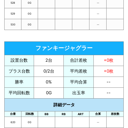
528
0G
--
529
0G
--
530
0G
--
ファンキージャグラー
設置台数
2台
合計差枚
+0枚
プラス台数
0/2台
平均差枚
+0枚
勝率
0%
平均合算
--
平均回転数
0G
出玉率
--
詳細データ
台番
回転数
合算
差枚数
BB
RB
ART
620
0G
--