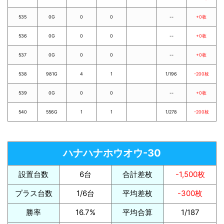
535
0G
0
0
--
+0枚
536
0G
0
0
--
+0枚
537
0G
0
0
--
+0枚
538
981G
4
1
1/196
-200枚
539
0G
0
0
--
+0枚
540
556G
1
1
1/278
-200枚
ハナハナホウオウ-30
設置台数
6台
合計差枚
-1,500枚
プラス台数
1/6台
平均差枚
-300枚
勝率
16.7%
平均合算
1/187