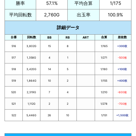
勝率
57.1%
平均合算
1/175
平均回転数
2,760G
出玉率
100.9%
詳細データ
台番
回転数
合算
差枚数
BB
RB
ART
516
3,802G
15
8
1/165
+300枚
517
1,358G
4
1
1/271
-500枚
518
3,420G
14
5
1/180
+100枚
519
1,864G
10
2
1/155
+400枚
520
2,319G
7
4
1/210
-600枚
521
1,112G
2
2
1/278
-700枚
522
5,446G
26
10
1/151
+1,500枚