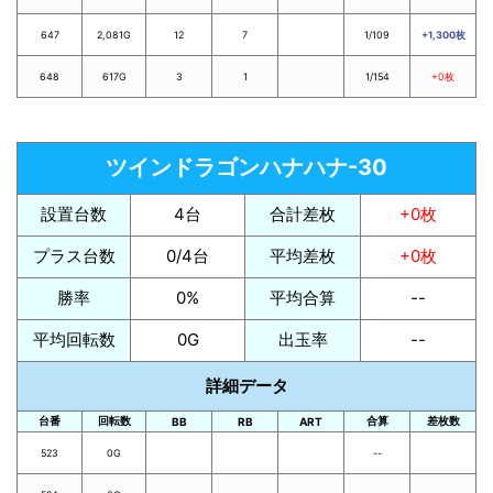
647
2,081G
12
7
1/109
+1,300枚
648
617G
3
1
1/154
+0枚
ツインドラゴンハナハナ-30
設置台数
4台
合計差枚
+0枚
プラス台数
0/4台
平均差枚
+0枚
勝率
0%
平均合算
--
平均回転数
0G
出玉率
--
詳細データ
台番
回転数
合算
差枚数
BB
RB
ART
523
0G
--