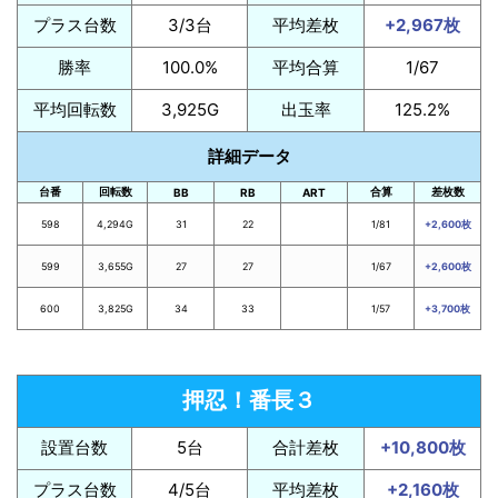
プラス台数
3/3台
平均差枚
+2,967枚
勝率
100.0%
平均合算
1/67
平均回転数
3,925G
出玉率
125.2%
詳細データ
台番
回転数
合算
差枚数
BB
RB
ART
598
4,294G
31
22
1/81
+2,600枚
599
3,655G
27
27
1/67
+2,600枚
600
3,825G
34
33
1/57
+3,700枚
押忍！番長３
設置台数
5台
合計差枚
+10,800枚
プラス台数
4/5台
平均差枚
+2,160枚