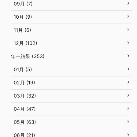
09月 (7)
10月 (9)
11月 (6)
12月 (102)
年一結果 (353)
01月 (5)
02月 (19)
03月 (32)
04月 (47)
05月 (63)
06月 (21)