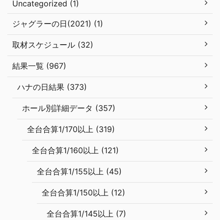
Uncategorized (1)
ジャグラーの日(2021) (1)
取材スケジュール (32)
結果一覧 (967)
ハナの日結果 (373)
ホール別詳細データ (357)
全台合算1/170以上 (319)
全台合算1/160以上 (121)
全台合算1/155以上 (45)
全台合算1/150以上 (12)
全台合算1/145以上 (7)