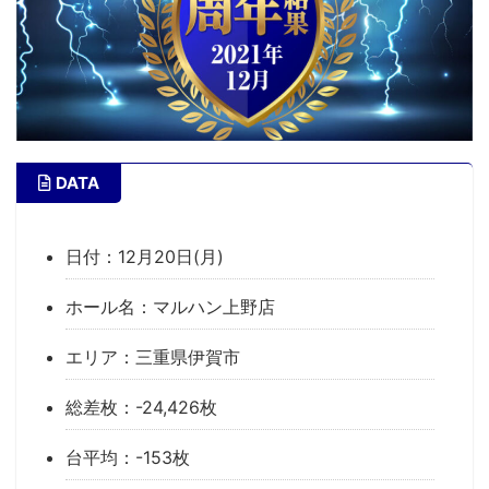
DATA
日付：12月20日(月)
ホール名：マルハン上野店
エリア：三重県伊賀市
総差枚：-24,426枚
台平均：-153枚