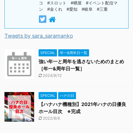
コ #スロット #晒屋 #イベント配信マ
ン #金くれ #愛知 #岐阜 #三重
Tweets by sara_saramanko
SPECIAL
年一&周年日一覧
強い年一と周年を逃さないためのまとめ
［年一&周年日一覧］
2024/8/12
SPECIAL
ハナの日
【ハナハナ機種別】2021年ハナの日優良
ホール目次 ※完成
2022/8/6