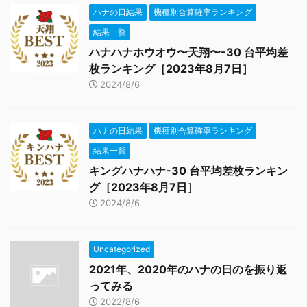
ハナの日結果
機種別合算確率ランキング
結果一覧
ハナハナホウオウ〜天翔〜-30 台平均差
枚ランキング［2023年8月7日］
2024/8/6
ハナの日結果
機種別合算確率ランキング
結果一覧
キングハナハナ-30 台平均差枚ランキン
グ［2023年8月7日］
2024/8/6
Uncategorized
2021年、2020年のハナの日のを振り返
ってみる
2022/8/6