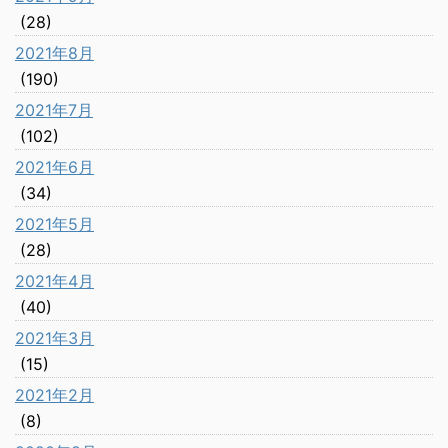
(28)
2021年8月
(190)
2021年7月
(102)
2021年6月
(34)
2021年5月
(28)
2021年4月
(40)
2021年3月
(15)
2021年2月
(8)