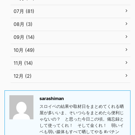
07月 (81)
08月 (3)
09月 (14)
10月 (49)
11月 (14)
12月 (2)
sarashiman
スロイベの結果や取材日をまとめてくれる晒
屋が多いいま、そいつらをまとめたら便利じ
ゃないの？ と思った今日この頃。備忘録と
して使ってくれ！ そして金くれ！ 弱いイ
ベも弱い媒体もすべて晒してやる #パチン