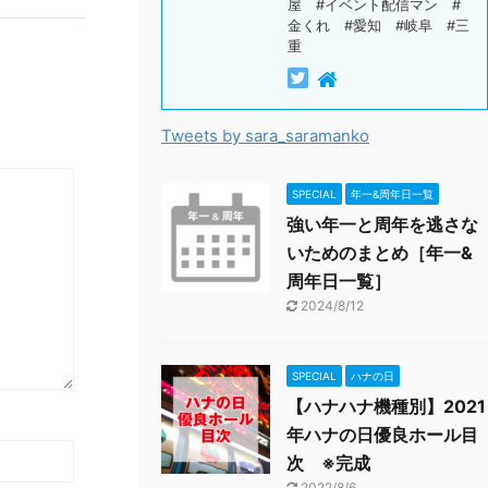
屋 #イベント配信マン #
金くれ #愛知 #岐阜 #三
重
Tweets by sara_saramanko
SPECIAL
年一&周年日一覧
強い年一と周年を逃さな
いためのまとめ［年一&
周年日一覧］
2024/8/12
SPECIAL
ハナの日
【ハナハナ機種別】2021
年ハナの日優良ホール目
次 ※完成
2022/8/6