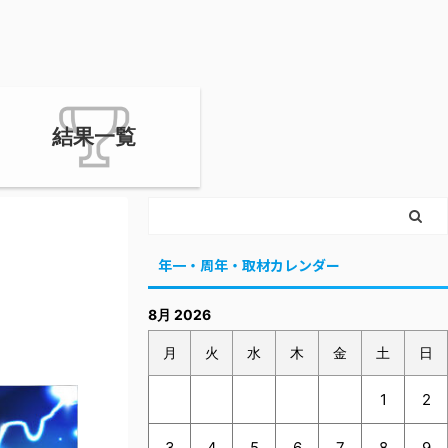
結果一覧
年一・周年・取材カレンダー
8月 2026
月
火
水
木
金
土
日
1
2
3
4
5
6
7
8
9