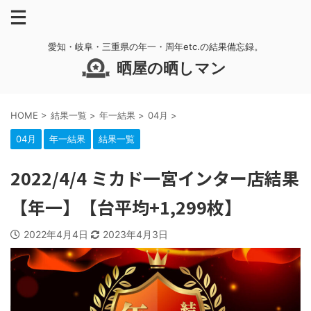
愛知・岐阜・三重県の年一・周年etc.の結果備忘録。
晒屋の晒しマン
HOME
>
結果一覧
>
年一結果
>
04月
>
04月
年一結果
結果一覧
2022/4/4 ミカド一宮インター店結果
【年一】【台平均+1,299枚】
2022年4月4日
2023年4月3日