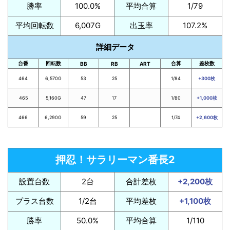
勝率
100.0%
平均合算
1/79
平均回転数
6,007G
出玉率
107.2%
詳細データ
台番
回転数
合算
差枚数
BB
RB
ART
464
6,570G
53
25
1/84
+300枚
465
5,160G
47
17
1/80
+1,000枚
466
6,290G
59
25
1/74
+2,600枚
押忍！サラリーマン番長2
設置台数
2台
合計差枚
+2,200枚
プラス台数
1/2台
平均差枚
+1,100枚
勝率
50.0%
平均合算
1/110