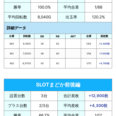
勝率
100.0%
平均合算
1/68
平均回転数
8,040G
出玉率
120.2%
詳細データ
台番
回転数
合算
差枚数
BB
RB
ART
480
8,150G
36
62
1/83
+2,400枚
481
7,000G
48
80
1/54
+7,500枚
482
8,970G
45
82
1/70
+4,700枚
SLOTまどか前後編
設置台数
3台
合計差枚
+12,900枚
プラス台数
2/3台
平均差枚
+4,300枚
勝率
66.7%
平均合算
1/17