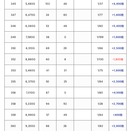
345
5,480G
102
46
1/37
+4,400枚
347
6,470G
24
60
1/77
+1,400枚
348
6,060G
53
48
1/60
+5,400枚
349
7,590G
38
0
1/199
+1,600枚
350
6,510G
69
29
1/66
+2,500枚
352
8,860G
60
8
1/130
-1,800枚
353
5,460G
41
31
1/75
+1,800枚
355
6,370G
50
25
1/84
+2,500枚
356
7,010G
87
0
1/80
+4,100枚
358
5,330G
94
92
1/28
+2,700枚
359
8,990G
57
49
1/84
+400枚
360
9,200G
86
26
1/82
+2,600枚