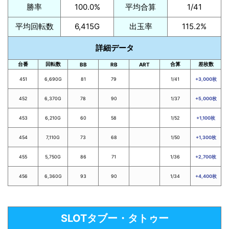
勝率
100.0%
平均合算
1/41
平均回転数
6,415G
出玉率
115.2%
詳細データ
台番
回転数
合算
差枚数
BB
RB
ART
451
6,690G
81
79
1/41
+3,000枚
452
6,370G
78
90
1/37
+5,000枚
453
6,210G
60
58
1/52
+1,100枚
454
7,110G
73
68
1/50
+1,300枚
455
5,750G
86
71
1/36
+2,700枚
456
6,360G
93
90
1/34
+4,400枚
SLOTタブー・タトゥー