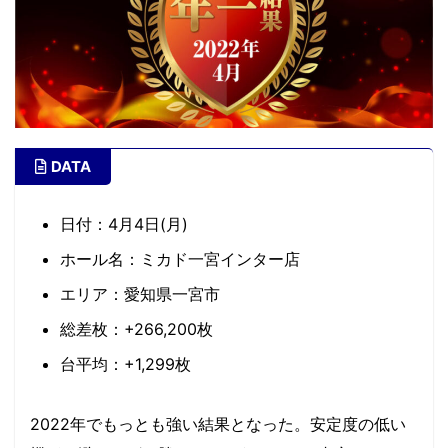
DATA
日付：4月4日(月)
ホール名：ミカド一宮インター店
エリア：愛知県一宮市
総差枚：+266,200枚
台平均：+1,299枚
2022年でもっとも強い結果となった。安定度の低い