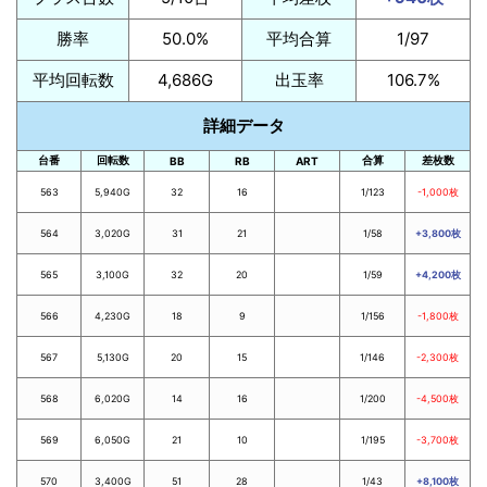
勝率
50.0%
平均合算
1/97
平均回転数
4,686G
出玉率
106.7%
詳細データ
台番
回転数
合算
差枚数
BB
RB
ART
563
5,940G
32
16
1/123
-1,000枚
564
3,020G
31
21
1/58
+3,800枚
565
3,100G
32
20
1/59
+4,200枚
566
4,230G
18
9
1/156
-1,800枚
567
5,130G
20
15
1/146
-2,300枚
568
6,020G
14
16
1/200
-4,500枚
569
6,050G
21
10
1/195
-3,700枚
570
3,400G
51
28
1/43
+8,100枚