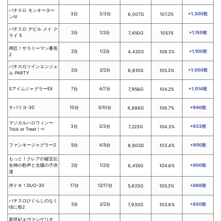
パチスロ モンキーター
3台
3/3台
+1,300枚
6,007G
107.2%
ンⅣ
パチスロ デビル メイ ク
2台
1/2台
+1,150枚
7,450G
105.1%
ライ 5
押忍！サラリーマン番長
2台
1/2台
+1,100枚
4,420G
108.3%
2
パチスロツインエンジェ
2台
2/2台
+1,050枚
6,610G
105.3%
ル PARTY
SアイムジャグラーEX
7台
4/7台
+1,014枚
7,956G
104.2%
チバリヨ-30
10台
5/10台
+940枚
4,686G
106.7%
マジカルハロウィン〜
3台
2/3台
+933枚
7,223G
104.3%
Trick or Treat！〜
ファンキージャグラー2
5台
4/5台
+900枚
8,802G
103.4%
もっと！クレアの秘宝伝
女神の歌声と太陽の子供
2台
1/2台
+900枚
6,455G
104.6%
達
沖ドキ！DUO-30
17台
12/17台
+888枚
5,623G
105.3%
パチスロひぐらしのなく
2台
2/2台
+850枚
7,930G
103.6%
頃に祭2
新世紀エヴァンゲリオ