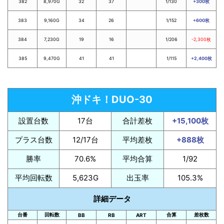
382
8,970G
32
37
1/130
+300枚
383
9,160G
34
26
1/152
+600枚
384
7,230G
19
16
1/206
-2,300枚
385
9,470G
41
41
1/115
+2,400枚
沖ドキ！DUO-30
設置台数
17台
合計差枚
+15,100枚
プラス台数
12/17台
平均差枚
+888枚
勝率
70.6%
平均合算
1/92
平均回転数
5,623G
出玉率
105.3%
詳細データ
台番
回転数
合算
差枚数
BB
RB
ART