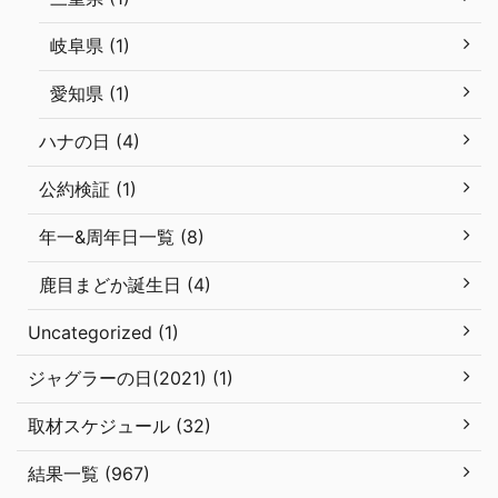
岐阜県 (1)
愛知県 (1)
ハナの日 (4)
公約検証 (1)
年一&周年日一覧 (8)
鹿目まどか誕生日 (4)
Uncategorized (1)
ジャグラーの日(2021) (1)
取材スケジュール (32)
結果一覧 (967)