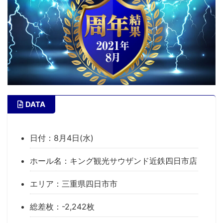
DATA
日付：8月4日(水)
ホール名：キング観光サウザンド近鉄四日市店
エリア：三重県四日市市
総差枚：-2,242枚