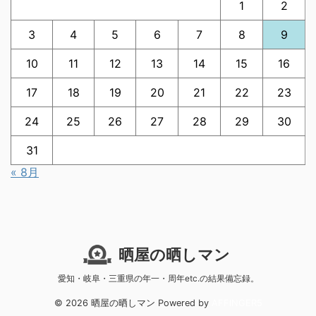
1
2
3
4
5
6
7
8
9
10
11
12
13
14
15
16
17
18
19
20
21
22
23
24
25
26
27
28
29
30
31
« 8月
晒屋の晒しマン
愛知・岐阜・三重県の年一・周年etc.の結果備忘録。
© 2026 晒屋の晒しマン Powered by
AFFINGER5