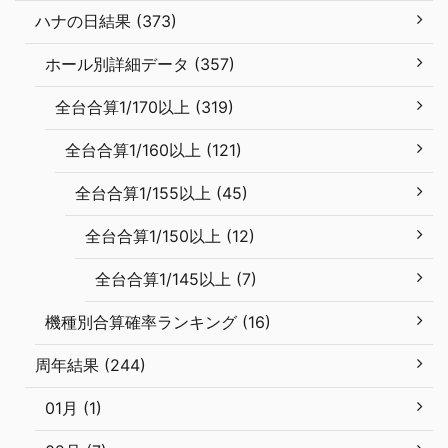
ハナの日結果 (373)
ホール別詳細データ (357)
全台合算1/170以上 (319)
全台合算1/160以上 (121)
全台合算1/155以上 (45)
全台合算1/150以上 (12)
全台合算1/145以上 (7)
機種別合算確率ランキング (16)
周年結果 (244)
01月 (1)