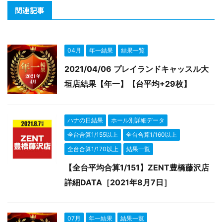
関連記事
04月
年一結果
結果一覧
2021/04/06 プレイランドキャッスル大
垣店結果【年一】【台平均+29枚】
ハナの日結果
ホール別詳細データ
全台合算1/155以上
全台合算1/160以上
全台合算1/170以上
結果一覧
【全台平均合算1/151】ZENT豊橋藤沢店
詳細DATA［2021年8月7日］
07月
年一結果
結果一覧