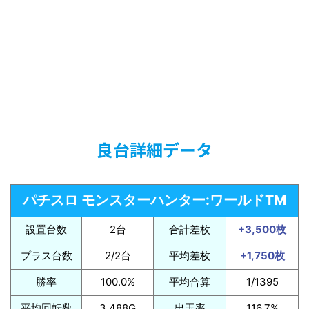
良台詳細データ
パチスロ モンスターハンター:ワールドTM
設置台数
2台
合計差枚
+3,500枚
プラス台数
2/2台
平均差枚
+1,750枚
勝率
100.0%
平均合算
1/1395
平均回転数
3,488G
出玉率
116.7%