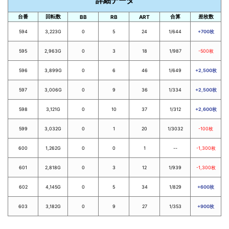
詳細データ
台番
回転数
合算
差枚数
BB
RB
ART
594
3,223G
0
5
24
1/644
+700枚
595
2,963G
0
3
18
1/987
-500枚
596
3,899G
0
6
46
1/649
+2,500枚
597
3,006G
0
9
36
1/334
+2,500枚
598
3,121G
0
10
37
1/312
+2,600枚
599
3,032G
0
1
20
1/3032
-100枚
600
1,262G
0
0
1
--
-1,300枚
601
2,818G
0
3
12
1/939
-1,300枚
602
4,145G
0
5
34
1/829
+600枚
603
3,182G
0
9
27
1/353
+900枚