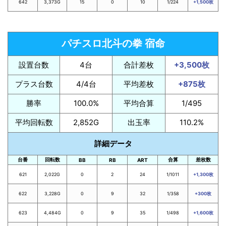
642
3,373G
15
0
10
1/224
+1,500枚
パチスロ北斗の拳 宿命
設置台数
4台
合計差枚
+3,500枚
プラス台数
4/4台
平均差枚
+875枚
勝率
100.0%
平均合算
1/495
平均回転数
2,852G
出玉率
110.2%
詳細データ
台番
回転数
合算
差枚数
BB
RB
ART
621
2,022G
0
2
24
1/1011
+1,300枚
622
3,228G
0
9
32
1/358
+300枚
623
4,484G
0
9
35
1/498
+1,600枚