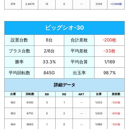
579
2,467G
12
5
--
1/145
+1,000枚
ビッグシオ-30
設置台数
6台
合計差枚
-200枚
プラス台数
2/6台
平均差枚
-33枚
勝率
33.3%
平均合算
1/169
平均回転数
845G
出玉率
98.7%
詳細データ
台番
回転数
合算
差枚数
BB
RB
ART
562
935G
3
1
--
1/233
-300枚
563
871G
0
2
--
1/435
-800枚
564
586G
1
0
--
1/586
-300枚