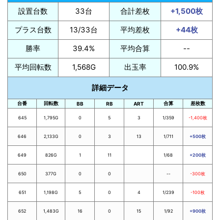
設置台数
33台
合計差枚
+1,500枚
プラス台数
13/33台
平均差枚
+44枚
勝率
39.4%
平均合算
--
平均回転数
1,568G
出玉率
100.9%
詳細データ
台番
回転数
合算
差枚数
BB
RB
ART
645
1,795G
0
5
3
1/359
-1,400枚
646
2,133G
0
3
13
1/711
+500枚
649
826G
1
11
1/68
+200枚
650
377G
0
0
--
-300枚
651
1,198G
5
0
4
1/239
-100枚
652
1,483G
16
0
15
1/92
+900枚