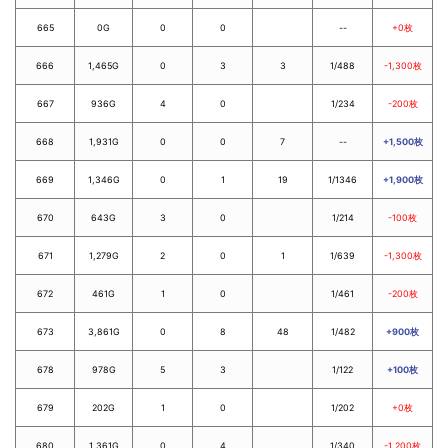
665
0G
0
0
--
+0枚
666
1,465G
0
3
3
1/488
-1,300枚
667
936G
4
0
1/234
-200枚
668
1,931G
0
0
7
--
+1,500枚
669
1,346G
0
1
19
1/1346
+1,900枚
670
643G
3
0
1/214
-100枚
671
1,279G
2
0
1
1/639
-1,300枚
672
461G
1
0
1/461
-200枚
673
3,861G
0
8
48
1/482
+900枚
678
978G
5
3
1/122
+100枚
679
202G
1
0
1/202
+0枚
680
1,361G
0
4
1/340
-1,200枚