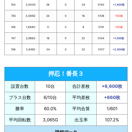
744
3,943G
28
0
34
1/140
+1,400枚
745
3,085G
24
0
16
1/128
-100枚
746
1,669G
11
0
8
1/151
-100枚
747
2,596G
18
0
23
1/144
+1,100枚
748
3,655G
34
0
32
1/107
+2,000枚
押忍！番長３
設置台数
10台
合計差枚
+6,600枚
プラス台数
6/10台
平均差枚
+660枚
勝率
60.0%
平均合算
1/601
平均回転数
3,065G
出玉率
107.2%