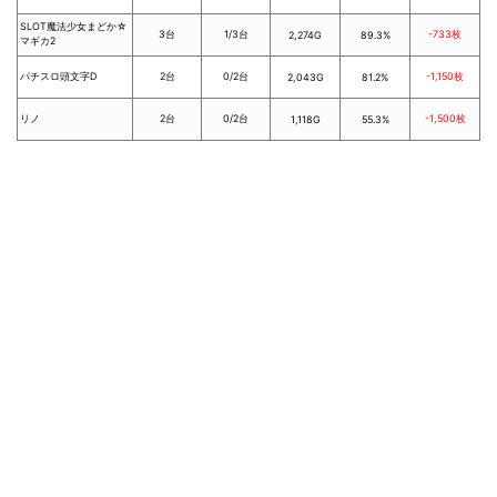
SLOT魔法少女まどか☆
3台
1/3台
-733枚
2,274G
89.3%
マギカ2
パチスロ頭文字D
2台
0/2台
-1,150枚
2,043G
81.2%
リノ
2台
0/2台
-1,500枚
1,118G
55.3%