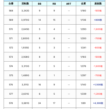
台番
回転数
合算
差枚数
BB
RB
ART
568
3,242G
9
9
--
1/180
-500枚
569
3,970G
14
15
--
1/136
+800枚
570
2,645G
5
4
--
1/293
-1,600枚
571
2,800G
8
6
--
1/200
-700枚
572
1,935G
5
3
--
1/241
-800枚
573
2,928G
8
8
--
1/183
-500枚
574
3,313G
7
5
--
1/276
-1,600枚
575
1,489G
4
1
--
1/297
-700枚
576
3,511G
16
9
--
1/140
+1,500枚
577
2,631G
6
5
--
1/239
-1,200枚
578
3,681G
24
17
--
1/89
+4,300枚