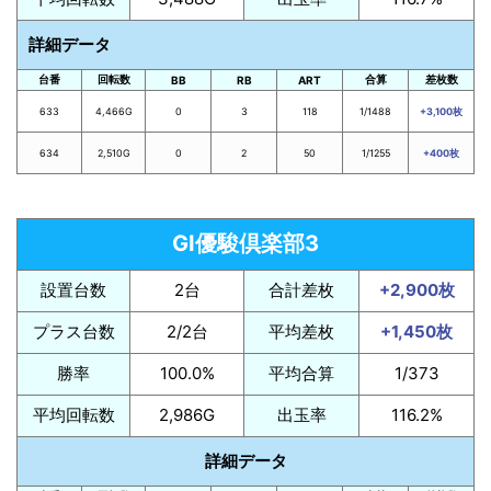
詳細データ
台番
回転数
合算
差枚数
BB
RB
ART
633
4,466G
0
3
118
1/1488
+3,100枚
634
2,510G
0
2
50
1/1255
+400枚
GⅠ優駿倶楽部3
設置台数
2台
合計差枚
+2,900枚
プラス台数
2/2台
平均差枚
+1,450枚
勝率
100.0%
平均合算
1/373
平均回転数
2,986G
出玉率
116.2%
詳細データ