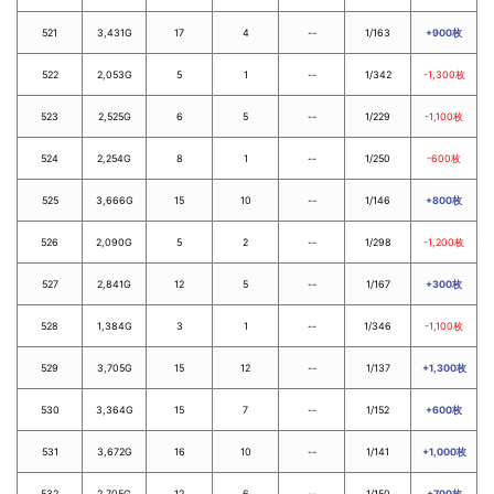
521
3,431G
17
4
--
1/163
+900枚
522
2,053G
5
1
--
1/342
-1,300枚
523
2,525G
6
5
--
1/229
-1,100枚
524
2,254G
8
1
--
1/250
-600枚
525
3,666G
15
10
--
1/146
+800枚
526
2,090G
5
2
--
1/298
-1,200枚
527
2,841G
12
5
--
1/167
+300枚
528
1,384G
3
1
--
1/346
-1,100枚
529
3,705G
15
12
--
1/137
+1,300枚
530
3,364G
15
7
--
1/152
+600枚
531
3,672G
16
10
--
1/141
+1,000枚
532
2,705G
12
6
--
1/150
+700枚