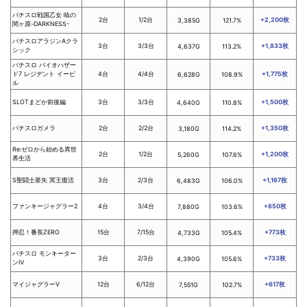
パチスロ戦国乙女 暁の
2台
1/2台
+2,200枚
3,385G
121.7%
関ヶ原-DARKNESS-
パチスロアラジンAクラ
3台
3/3台
+1,833枚
4,637G
113.2%
シック
パチスロ バイオハザー
ド7 レジデント イービ
4台
4/4台
+1,775枚
6,628G
108.9%
ル
SLOTまどか前後編
3台
3/3台
+1,500枚
4,640G
110.8%
パチスロガメラ
2台
2/2台
+1,350枚
3,180G
114.2%
Re:ゼロから始める異世
2台
1/2台
+1,200枚
5,260G
107.6%
界生活
S聖闘士星矢 冥王復活
3台
2/3台
+1,167枚
6,483G
106.0%
ファンキージャグラー2
4台
3/4台
+850枚
7,880G
103.6%
押忍！番長ZERO
15台
7/15台
+773枚
4,733G
105.4%
パチスロ モンキーター
3台
2/3台
+733枚
4,390G
105.6%
ンⅣ
マイジャグラーⅤ
12台
6/12台
+617枚
7,551G
102.7%