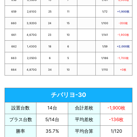
659
2,610G
25
11
1/72
+1,900枚
660
3,920G
24
15
1/100
-200枚
661
4,670G
23
10
1/141
-1,900枚
662
1,430G
18
6
1/59
+2,000枚
663
2,050G
6
5
1/186
-1,700枚
664
4,870G
34
10
1/110
+0枚
チバリヨ-30
設置台数
14台
合計差枚
-1,900枚
プラス台数
5/14台
平均差枚
-136枚
勝率
35.7%
平均合算
1/120