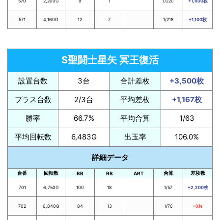
570
2,200G
9
1
1/220
+1,600枚
571
4,160G
12
7
1/218
+1,100枚
S聖闘士星矢 冥王復活
設置台数
3台
合計差枚
+3,500枚
プラス台数
2/3台
平均差枚
+1,167枚
勝率
66.7%
平均合算
1/63
平均回転数
6,483G
出玉率
106.0%
詳細データ
台番
回転数
合算
差枚数
BB
RB
ART
701
6,750G
100
18
1/57
+2,200枚
702
6,840G
84
13
1/70
+0枚