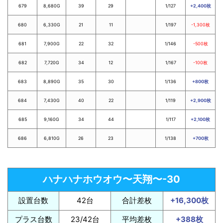
679
8,680G
39
29
1/127
+2,400枚
680
6,330G
21
11
1/197
-1,300枚
681
7,900G
22
32
1/146
-500枚
682
7,720G
34
12
1/167
-100枚
683
8,890G
35
30
1/136
+800枚
684
7,430G
40
22
1/119
+2,900枚
685
9,160G
34
44
1/117
+2,100枚
686
6,810G
26
23
1/138
+700枚
ハナハナホウオウ〜天翔〜-30
設置台数
42台
合計差枚
+16,300枚
プラス台数
23/42台
平均差枚
+388枚