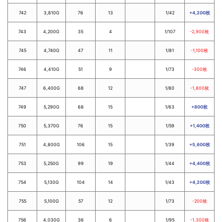
742
3,810G
76
13
1/42
+4,200枚
743
4,200G
35
4
1/107
-2,900枚
745
4,740G
47
11
1/81
-1,100枚
746
4,410G
51
9
1/73
-300枚
747
6,400G
68
12
1/80
-1,800枚
749
5,290G
68
15
1/63
+800枚
750
5,370G
76
15
1/59
+1,400枚
751
4,800G
106
15
1/39
+5,600枚
753
5,250G
99
19
1/44
+4,400枚
754
5,130G
104
14
1/43
+4,200枚
755
5,100G
57
12
1/73
-200枚
756
4,030G
36
6
1/95
-1,300枚