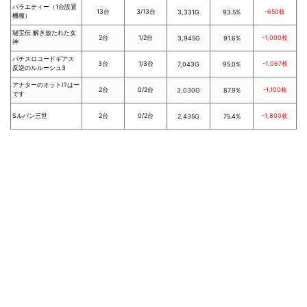
バラエティー（1台設置
13台
3/13台
-650枚
3,331G
93.5%
機種）
秘宝伝 解き放たれた女
2台
1/2台
-1,000枚
3,945G
91.6%
神
パチスロコードギアス
3台
1/3台
-1,067枚
7,043G
95.0%
反逆のルルーシュ3
アナターのオット!?はー
2台
0/2台
-1,100枚
3,030G
87.9%
です
Sルパン三世
2台
0/2台
-1,800枚
2,435G
75.4%