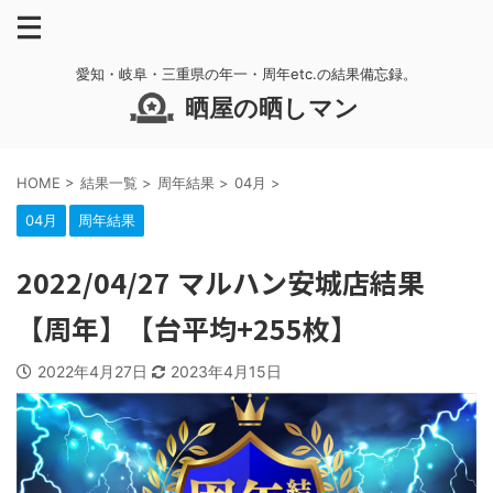
愛知・岐阜・三重県の年一・周年etc.の結果備忘録。
晒屋の晒しマン
HOME
>
結果一覧
>
周年結果
>
04月
>
04月
周年結果
2022/04/27 マルハン安城店結果
【周年】【台平均+255枚】
2022年4月27日
2023年4月15日