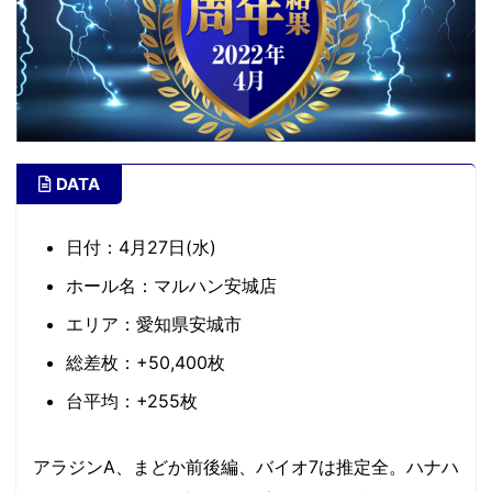
DATA
日付：4月27日(水)
ホール名：マルハン安城店
エリア：愛知県安城市
総差枚：+50,400枚
台平均：+255枚
アラジンA、まどか前後編、バイオ7は推定全。ハナハ