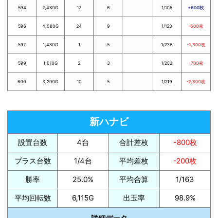
594
2,430G
17
6
1/105
+600枚
596
4,080G
24
9
1/123
-600枚
597
1,430G
1
5
1/238
-1,300枚
599
1,010G
2
3
1/202
-700枚
600
3,290G
10
5
1/219
-2,300枚
新ハナビ
設置台数
4台
合計差枚
-800枚
プラス台数
1/4台
平均差枚
-200枚
勝率
25.0%
平均合算
1/163
平均回転数
6,115G
出玉率
98.9%