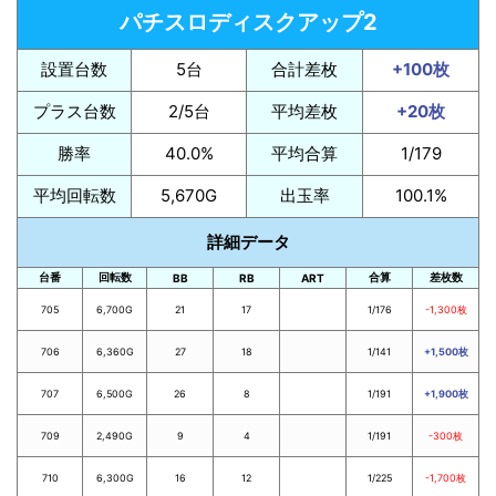
パチスロディスクアップ2
設置台数
5台
合計差枚
+100枚
プラス台数
2/5台
平均差枚
+20枚
勝率
40.0%
平均合算
1/179
平均回転数
5,670G
出玉率
100.1%
詳細データ
台番
回転数
合算
差枚数
BB
RB
ART
705
6,700G
21
17
1/176
-1,300枚
706
6,360G
27
18
1/141
+1,500枚
707
6,500G
26
8
1/191
+1,900枚
709
2,490G
9
4
1/191
-300枚
710
6,300G
16
12
1/225
-1,700枚