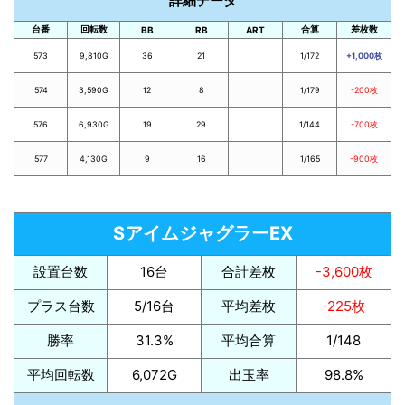
詳細データ
台番
回転数
合算
差枚数
BB
RB
ART
573
9,810G
36
21
1/172
+1,000枚
574
3,590G
12
8
1/179
-200枚
576
6,930G
19
29
1/144
-700枚
577
4,130G
9
16
1/165
-900枚
SアイムジャグラーEX
設置台数
16台
合計差枚
-3,600枚
プラス台数
5/16台
平均差枚
-225枚
勝率
31.3%
平均合算
1/148
平均回転数
6,072G
出玉率
98.8%