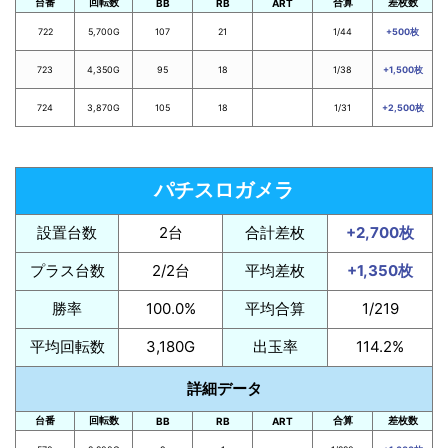
台番
回転数
合算
差枚数
BB
RB
ART
722
5,700G
107
21
1/44
+500枚
723
4,350G
95
18
1/38
+1,500枚
724
3,870G
105
18
1/31
+2,500枚
パチスロガメラ
設置台数
2台
合計差枚
+2,700枚
プラス台数
2/2台
平均差枚
+1,350枚
勝率
100.0%
平均合算
1/219
平均回転数
3,180G
出玉率
114.2%
詳細データ
台番
回転数
合算
差枚数
BB
RB
ART