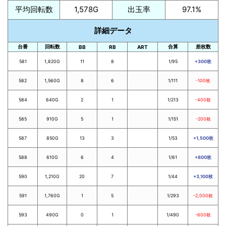
平均回転数
1,578G
出玉率
97.1%
詳細データ
台番
回転数
合算
差枚数
BB
RB
ART
581
1,820G
11
8
1/95
+300枚
582
1,560G
8
6
1/111
-100枚
584
640G
2
1
1/213
-400枚
585
910G
5
1
1/151
-200枚
587
850G
13
3
1/53
+1,500枚
588
610G
6
4
1/61
+800枚
590
1,210G
20
7
1/44
+3,100枚
591
1,760G
1
5
1/293
-2,000枚
593
490G
0
1
1/490
-600枚