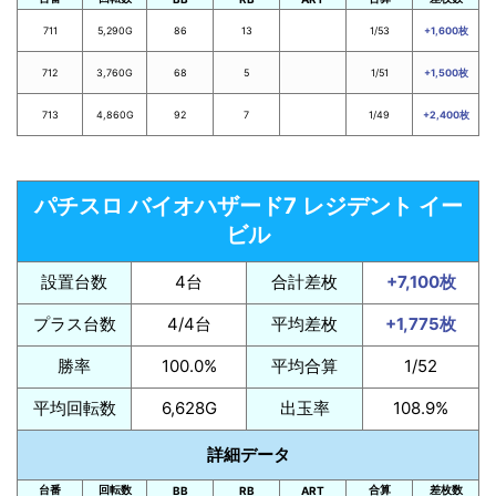
711
5,290G
86
13
1/53
+1,600枚
712
3,760G
68
5
1/51
+1,500枚
713
4,860G
92
7
1/49
+2,400枚
パチスロ バイオハザード7 レジデント イー
ビル
設置台数
4台
合計差枚
+7,100枚
プラス台数
4/4台
平均差枚
+1,775枚
勝率
100.0%
平均合算
1/52
平均回転数
6,628G
出玉率
108.9%
詳細データ
台番
回転数
合算
差枚数
BB
RB
ART