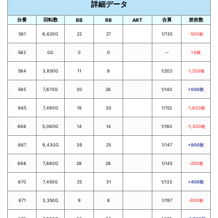
詳細データ
台番
回転数
合算
差枚数
BB
RB
ART
561
6,620G
22
27
1/135
-500枚
562
0G
0
0
--
+0枚
564
3,850G
11
8
1/202
-1,200枚
565
7,870G
30
26
1/140
+500枚
665
7,490G
19
30
1/152
-1,800枚
666
5,060G
14
14
1/180
-1,300枚
667
9,430G
39
25
1/147
+800枚
668
7,880G
28
26
1/145
-200枚
670
7,450G
25
31
1/133
+400枚
671
3,350G
9
8
1/197
-900枚