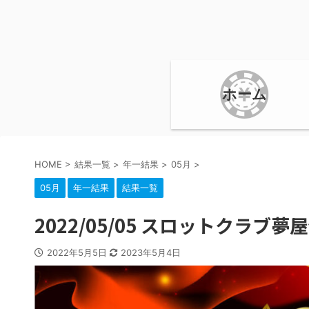
ホーム
HOME
>
結果一覧
>
年一結果
>
05月
>
05月
年一結果
結果一覧
2022/05/05 スロットクラ
2022年5月5日
2023年5月4日