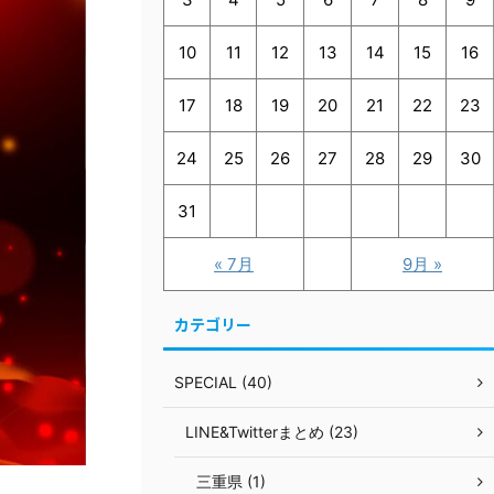
10
11
12
13
14
15
16
17
18
19
20
21
22
23
24
25
26
27
28
29
30
31
« 7月
9月 »
カテゴリー
SPECIAL (40)
LINE&Twitterまとめ (23)
三重県 (1)