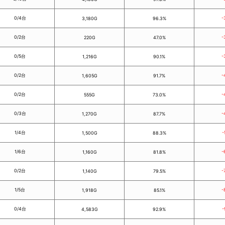
0/4台
-
3,180G
96.3%
0/2台
-
220G
47.0%
0/5台
-
1,216G
90.1%
0/2台
-
1,605G
91.7%
0/2台
-
555G
73.0%
0/3台
-
1,270G
87.7%
1/4台
-
1,500G
88.3%
1/6台
-
1,160G
81.8%
0/2台
-
1,140G
79.5%
1/5台
-
1,918G
85.1%
0/4台
-
4,583G
92.9%