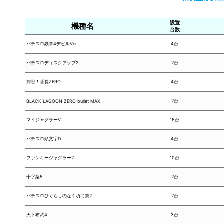
設置
機種名
台数
パチスロ鉄拳4デビルVer.
4台
パチスロディスクアップ2
2台
押忍！番長ZERO
4台
2台
BLACK LAGOON ZERO bullet MAX
マイジャグラーⅤ
16台
パチスロ頭文字D
4台
ファンキージャグラー2
10台
十字架5
2台
パチスロひぐらしのなく頃に祭2
2台
天下布武4
3台