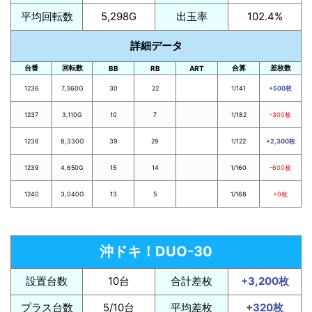
平均回転数
5,298G
出玉率
102.4%
詳細データ
台番
回転数
合算
差枚数
BB
RB
ART
1236
7,360G
30
22
1/141
+500枚
1237
3,110G
10
7
1/182
-300枚
1238
8,330G
39
29
1/122
+2,300枚
1239
4,650G
15
14
1/160
-600枚
1240
3,040G
13
5
1/168
+0枚
沖ドキ！DUO-30
設置台数
10台
合計差枚
+3,200枚
プラス台数
5/10台
平均差枚
+320枚