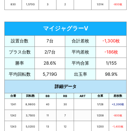
830
1,570G
3
2
1/314
-800枚
マイジャグラーⅤ
設置台数
7台
合計差枚
-1,300枚
プラス台数
2/7台
平均差枚
-186枚
勝率
28.6%
平均合算
1/155
平均回転数
5,719G
出玉率
98.9%
詳細データ
台番
回転数
合算
差枚数
BB
RB
ART
1241
8,980G
40
30
1/128
+2,200枚
1242
3,750G
11
7
1/208
-800枚
1243
5,020G
13
12
1/200
-1,400枚