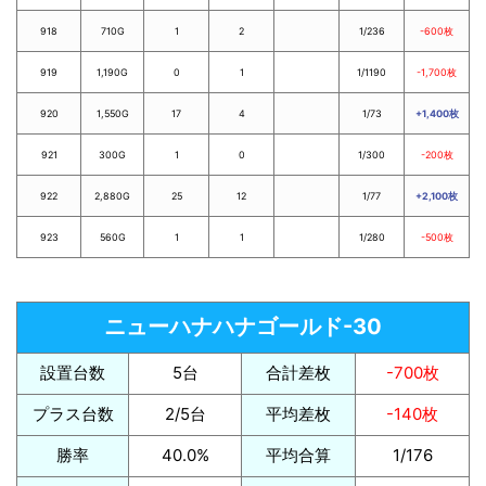
918
710G
1
2
1/236
-600枚
919
1,190G
0
1
1/1190
-1,700枚
920
1,550G
17
4
1/73
+1,400枚
921
300G
1
0
1/300
-200枚
922
2,880G
25
12
1/77
+2,100枚
923
560G
1
1
1/280
-500枚
ニューハナハナゴールド-30
設置台数
5台
合計差枚
-700枚
プラス台数
2/5台
平均差枚
-140枚
勝率
40.0%
平均合算
1/176