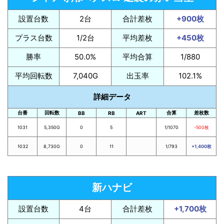
設置台数
2台
合計差枚
+900枚
プラス台数
1/2台
平均差枚
+450枚
勝率
50.0%
平均合算
1/880
平均回転数
7,040G
出玉率
102.1%
詳細データ
台番
回転数
合算
差枚数
BB
RB
ART
1031
5,350G
0
5
1/1070
-500枚
1032
8,730G
0
11
1/793
+1,400枚
新ハナビ
設置台数
4台
合計差枚
+1,700枚