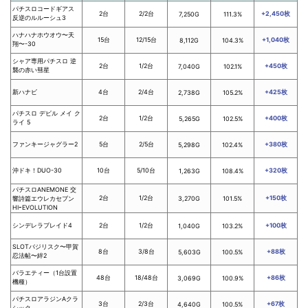
パチスロコードギアス
2台
2/2台
+2,450枚
7,250G
111.3%
反逆のルルーシュ3
ハナハナホウオウ〜天
15台
12/15台
+1,040枚
8,112G
104.3%
翔〜-30
シャア専用パチスロ 逆
2台
1/2台
+450枚
7,040G
102.1%
襲の赤い彗星
新ハナビ
4台
2/4台
+425枚
2,738G
105.2%
パチスロ デビル メイ ク
2台
1/2台
+400枚
5,265G
102.5%
ライ 5
ファンキージャグラー2
5台
2/5台
+380枚
5,298G
102.4%
沖ドキ！DUO-30
10台
5/10台
+320枚
1,263G
108.4%
パチスロANEMONE 交
2台
1/2台
+150枚
響詩篇エウレカセブン
3,270G
101.5%
HIｰEVOLUTION
シンデレラブレイド4
2台
1/2台
+100枚
1,040G
103.2%
SLOTバジリスク〜甲賀
8台
3/8台
+88枚
5,603G
100.5%
忍法帖〜絆2
バラエティー（1台設置
48台
18/48台
+86枚
3,069G
100.9%
機種）
パチスロアラジンAクラ
3台
2/3台
+67枚
4,640G
100.5%
シック