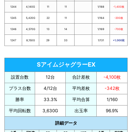
1244
4,140G
11
11
1/188
-1,400枚
1245
5,420G
22
11
1/164
-200枚
1246
4,570G
13
14
1/169
-700枚
1247
8,150G
29
33
1/131
+1,000枚
SアイムジャグラーEX
設置台数
12台
合計差枚
-4,100枚
プラス台数
4/12台
平均差枚
-342枚
勝率
33.3%
平均合算
1/160
平均回転数
3,630G
出玉率
96.9%
詳細データ