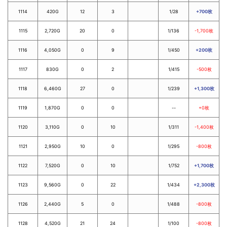
1114
420G
12
3
1/28
+700枚
1115
2,720G
20
0
1/136
-1,700枚
1116
4,050G
0
9
1/450
+200枚
1117
830G
0
2
1/415
-500枚
1118
6,460G
27
0
1/239
+1,300枚
1119
1,870G
0
0
--
+0枚
1120
3,110G
0
10
1/311
-1,400枚
1121
2,950G
10
0
1/295
-800枚
1122
7,520G
0
10
1/752
+1,700枚
1123
9,560G
0
22
1/434
+2,300枚
1126
2,440G
5
0
1/488
-800枚
1128
4,520G
21
24
1/100
-800枚