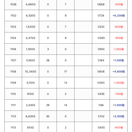
1026
4,680G
0
7
1/668
-300枚
1102
6,520G
0
9
1/724
+6,200枚
1103
1,630G
0
7
1/232
-800枚
1104
3,470G
0
9
1/385
-500枚
1106
1,500G
3
0
1/500
-1,500枚
1107
5,160G
28
0
1/184
+1,100枚
1108
10,340G
0
17
1/608
+4,600枚
1109
5,110G
0
13
1/393
-1,500枚
1110
910G
0
2
1/455
-700枚
1111
2,420G
29
14
1/56
+1,000枚
1112
6,620G
50
0
1/132
+2,100枚
1113
810G
0
2
1/405
-900枚