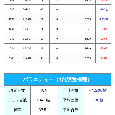
1040
7,070G
63
0
1/112
+700枚
1041
9,520G
74
0
1/128
+1,700枚
1042
6,710G
51
0
1/131
-200枚
1043
2,220G
22
0
1/100
-500枚
1044
4,930G
33
0
1/149
-200枚
1105
5,590G
35
0
1/159
-900枚
バラエティー（1台設置機種）
設置台数
48台
合計差枚
+4,200枚
プラス台数
18/48台
平均差枚
+86枚
勝率
37.5%
平均合算
--