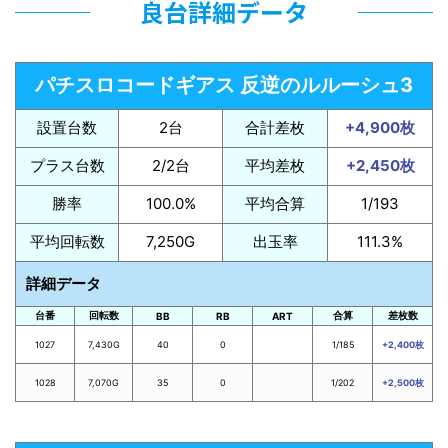
良台詳細データ
パチスロコードギアス 反逆のルルーシュ3
設置台数
2台
合計差枚
+4,900枚
プラス台数
2/2台
平均差枚
+2,450枚
勝率
100.0%
平均合算
1/193
平均回転数
7,250G
出玉率
111.3%
詳細データ
台番
回転数
合算
差枚数
BB
RB
ART
1027
7,430G
40
0
1/185
+2,400枚
1028
7,070G
35
0
1/202
+2,500枚