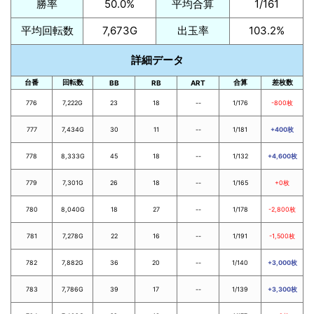
勝率
50.0%
平均合算
1/161
平均回転数
7,673G
出玉率
103.2%
詳細データ
台番
回転数
合算
差枚数
BB
RB
ART
776
7,222G
23
18
--
1/176
-800枚
777
7,434G
30
11
--
1/181
+400枚
778
8,333G
45
18
--
1/132
+4,600枚
779
7,301G
26
18
--
1/165
+0枚
780
8,040G
18
27
--
1/178
-2,800枚
781
7,278G
22
16
--
1/191
-1,500枚
782
7,882G
36
20
--
1/140
+3,000枚
783
7,786G
39
17
--
1/139
+3,300枚