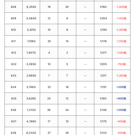
608
6,253G
19
20
--
1/160
-1,000枚
609
4,084G
12
8
--
1/204
-1,100枚
610
3,521G
10
8
--
1/195
-1,200枚
611
7,159G
25
15
--
1/178
-1,100枚
612
1,907G
4
2
--
1/317
-1,100枚
632
3,085G
10
5
--
1/205
-700枚
633
2,965G
7
7
--
1/211
-1,200枚
634
5,746G
22
16
--
1/151
+200枚
635
5,625G
23
12
--
1/160
+600枚
636
7,313G
26
24
--
1/146
+200枚
637
4,749G
17
10
--
1/175
-400枚
638
8,032G
27
29
--
1/143
-300枚