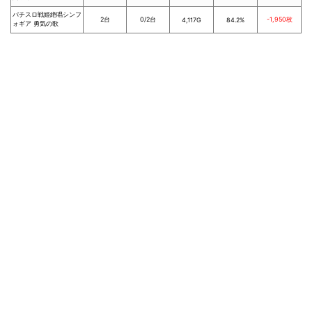
パチスロ戦姫絶唱シンフ
2台
0/2台
-1,950枚
4,117G
84.2%
ォギア 勇気の歌