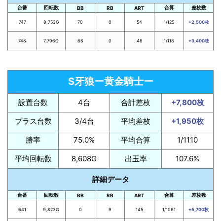
台番
回転数
合算
差枚数
BB
RB
ART
747
8,753G
70
0
54
1/125
+2,500枚
748
7,796G
66
0
48
1/118
+3,400枚
S牙狼ー黄金騎士ー
設置台数
4台
合計差枚
+7,800枚
プラス台数
3/4台
平均差枚
+1,950枚
勝率
75.0%
平均合算
1/1110
平均回転数
8,608G
出玉率
107.6%
詳細データ
台番
回転数
合算
差枚数
BB
RB
ART
641
9,823G
0
9
145
1/1091
+5,700枚