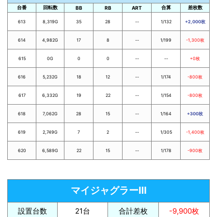
台番
回転数
合算
差枚数
BB
RB
ART
613
8,319G
35
28
--
1/132
+2,000枚
614
4,982G
17
8
--
1/199
-1,300枚
615
0G
0
0
--
--
+0枚
616
5,232G
18
12
--
1/174
-800枚
617
6,332G
19
22
--
1/154
-800枚
618
7,062G
28
15
--
1/164
+300枚
619
2,749G
7
2
--
1/305
-1,400枚
620
6,589G
22
15
--
1/178
-900枚
マイジャグラーⅢ
設置台数
21台
合計差枚
-9,900枚