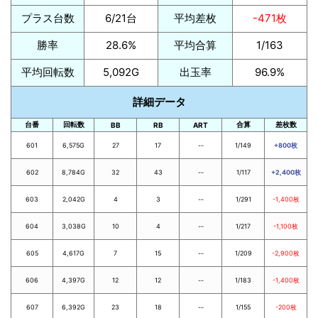
プラス台数
6/21台
平均差枚
-471枚
勝率
28.6%
平均合算
1/163
平均回転数
5,092G
出玉率
96.9%
詳細データ
台番
回転数
合算
差枚数
BB
RB
ART
601
6,575G
27
17
--
1/149
+800枚
602
8,784G
32
43
--
1/117
+2,400枚
603
2,042G
4
3
--
1/291
-1,400枚
604
3,038G
10
4
--
1/217
-1,100枚
605
4,617G
7
15
--
1/209
-2,900枚
606
4,397G
12
12
--
1/183
-1,400枚
607
6,392G
23
18
--
1/155
-200枚