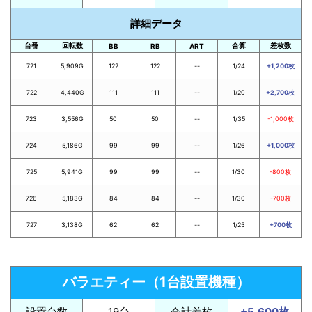
詳細データ
台番
回転数
合算
差枚数
BB
RB
ART
721
5,909G
122
122
--
1/24
+1,200枚
722
4,440G
111
111
--
1/20
+2,700枚
723
3,556G
50
50
--
1/35
-1,000枚
724
5,186G
99
99
--
1/26
+1,000枚
725
5,941G
99
99
--
1/30
-800枚
726
5,183G
84
84
--
1/30
-700枚
727
3,138G
62
62
--
1/25
+700枚
バラエティー（1台設置機種）
設置台数
19台
合計差枚
+5,600枚