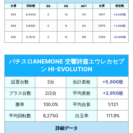
台番
回転数
合算
差枚数
BB
RB
ART
653
8,643G
0
14
141
1/617
+4,200枚
654
5,852G
0
6
83
1/975
+1,200枚
655
9,201G
0
12
159
1/766
+6,000枚
パチスロANEMONE 交響詩篇エウレカセブ
ン HIｰEVOLUTION
設置台数
2台
合計差枚
+5,900枚
プラス台数
2/2台
平均差枚
+2,950枚
勝率
100.0%
平均合算
1/121
平均回転数
8,275G
出玉率
111.9%
詳細データ