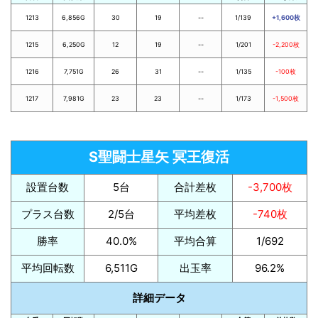
1213
6,856G
30
19
--
1/139
+1,600枚
1215
6,250G
12
19
--
1/201
-2,200枚
1216
7,751G
26
31
--
1/135
-100枚
1217
7,981G
23
23
--
1/173
-1,500枚
S聖闘士星矢 冥王復活
設置台数
5台
合計差枚
-3,700枚
プラス台数
2/5台
平均差枚
-740枚
勝率
40.0%
平均合算
1/692
平均回転数
6,511G
出玉率
96.2%
詳細データ