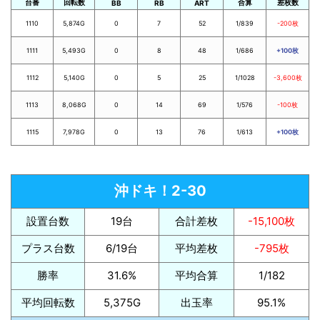
台番
回転数
合算
差枚数
BB
RB
ART
1110
5,874G
0
7
52
1/839
-200枚
1111
5,493G
0
8
48
1/686
+100枚
1112
5,140G
0
5
25
1/1028
-3,600枚
1113
8,068G
0
14
69
1/576
-100枚
1115
7,978G
0
13
76
1/613
+100枚
沖ドキ！2-30
設置台数
19台
合計差枚
-15,100枚
プラス台数
6/19台
平均差枚
-795枚
勝率
31.6%
平均合算
1/182
平均回転数
5,375G
出玉率
95.1%