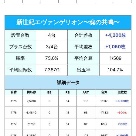
新世紀エヴァンゲリオン〜魂の共鳴〜
設置台数
4台
合計差枚
+4,200枚
プラス台数
3/4台
平均差枚
+1,050枚
勝率
75.0%
平均合算
1/509
平均回転数
7,387G
出玉率
104.7%
詳細データ
台番
回転数
合算
差枚数
BB
RB
ART
1175
7,529G
0
14
106
1/537
+3,200枚
1176
6,484G
0
15
68
1/432
-600枚
1177
7,175G
0
14
82
1/512
+100枚
1178
8,358G
0
15
105
1/557
+1,500枚