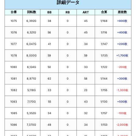
詳細データ
台番
回転数
合算
差枚数
BB
RB
ART
1075
6,392G
38
0
45
1/168
+800枚
1076
6,521G
56
0
45
1/116
+400枚
1077
6,047G
41
0
34
1/147
+200枚
1078
8,000G
59
0
59
1/135
+1,700枚
1080
6,124G
50
0
33
1/122
-200枚
1081
8,971G
62
0
58
1/144
+300枚
1082
5,118G
33
0
23
1/155
-1,300枚
1083
7,170G
55
0
43
1/130
+500枚
1085
5,352G
34
0
32
1/157
-100枚
1086
7,370G
48
0
34
1/153
-2,000枚