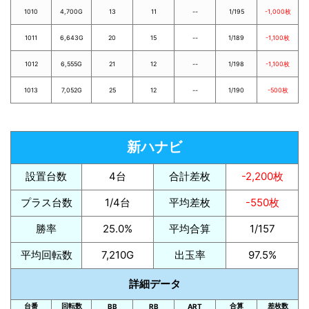
1010
4,700G
13
11
--
1/195
-1,000枚
1011
6,643G
20
15
--
1/189
-1,100枚
1012
6,555G
21
12
--
1/198
-1,100枚
1013
7,052G
25
12
--
1/190
-500枚
新ハナビ
設置台数
4台
合計差枚
-2,200枚
プラス台数
1/4台
平均差枚
-550枚
勝率
25.0%
平均合算
1/157
平均回転数
7,210G
出玉率
97.5%
詳細データ
台番
回転数
合算
差枚数
BB
RB
ART