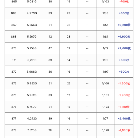
865
5,081G
30
19
--
1/103
-700枚
866
4,973G
33
23
--
1/88
+300枚
867
5,566G
61
35
--
1/57
+6,200枚
868
5,267G
42
23
--
1/81
+1,900枚
870
5,258G
47
19
--
1/79
+2,600枚
871
5,291G
39
14
--
1/99
+500枚
872
5,066G
36
16
--
1/97
+500枚
873
5,953G
31
25
--
1/106
-1,600枚
875
5,952G
33
12
--
1/132
-1,900枚
876
5,740G
31
15
--
1/124
-1,700枚
877
4,242G
39
16
--
1/77
+2,400枚
878
7,520G
29
15
--
1/170
-4,900枚