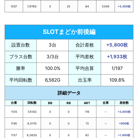
1057
7,978G
0
23
84
1/346
+3,400枚
SLOTまどか前後編
設置台数
3台
合計差枚
+5,800枚
プラス台数
3/3台
平均差枚
+1,933枚
勝率
100.0%
平均合算
1/197
平均回転数
6,562G
出玉率
109.8%
詳細データ
台番
回転数
合算
差枚数
BB
RB
ART
1135
7,614G
0
0
116
--
+3,800枚
1136
6,011G
0
0
72
--
+600枚
1137
6,062G
0
0
82
--
+1,400枚